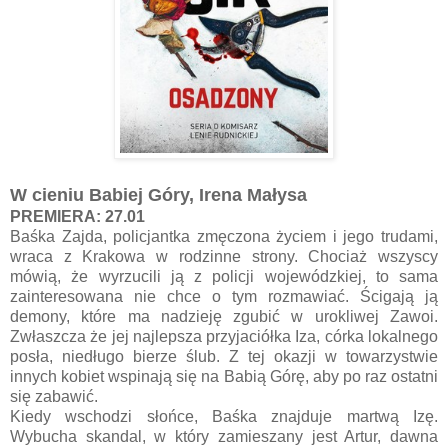
W cieniu Babiej Góry, Irena Małysa
PREMIERA: 27.01
Baśka Zajda, policjantka zmęczona życiem i jego trudami,
wraca z Krakowa w rodzinne strony. Chociaż wszyscy
mówią, że wyrzucili ją z policji wojewódzkiej, to sama
zainteresowana nie chce o tym rozmawiać. Ścigają ją
demony, które ma nadzieję zgubić w urokliwej Zawoi.
Zwłaszcza że jej najlepsza przyjaciółka Iza, córka lokalnego
posła, niedługo bierze ślub. Z tej okazji w towarzystwie
innych kobiet wspinają się na Babią Górę, aby po raz ostatni
się zabawić.
Kiedy wschodzi słońce, Baśka znajduje martwą Izę.
Wybucha skandal, w który zamieszany jest Artur, dawna