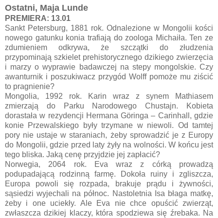
Ostatni, Maja Lunde
PREMIERA: 13.01
Sankt Petersburg, 1881 rok. Odnalezione w Mongolii kości
nowego gatunku konia trafiają do zoologa Michaiła. Ten ze
zdumieniem odkrywa, że szczątki do złudzenia
przypominają szkielet prehistorycznego dzikiego zwierzęcia
i marzy o wyprawie badawczej na stepy mongolskie. Czy
awanturnik i poszukiwacz przygód Wolff pomoże mu ziścić
to pragnienie?
Mongolia, 1992 rok. Karin wraz z synem Mathiasem
zmierzają do Parku Narodowego Chustajn. Kobieta
dorastała w rezydencji Hermana Göringa – Carinhall, gdzie
konie Przewalskiego były trzymane w niewoli. Od tamtej
pory nie ustaje w staraniach, żeby sprowadzić je z Europy
do Mongolii, gdzie przed laty żyły na wolności. W końcu jest
tego bliska. Jaką cenę przyjdzie jej zapłacić?
Norwegia, 2064 rok. Eva wraz z córką prowadzą
podupadającą rodzinną farmę. Dokoła ruiny i zgliszcza,
Europa powoli się rozpada, brakuje prądu i żywności,
sąsiedzi wyjechali na północ. Nastoletnia Isa błaga matkę,
żeby i one uciekły. Ale Eva nie chce opuścić zwierząt,
zwłaszcza dzikiej klaczy, która spodziewa się źrebaka. Na