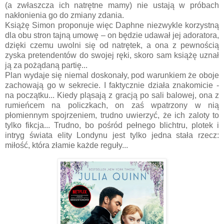
(a zwłaszcza ich natrętne mamy) nie ustają w próbach
nakłonienia go do zmiany zdania.
Książę Simon proponuje więc Daphne niezwykle korzystną
dla obu stron tajną umowę – on będzie udawał jej adoratora,
dzięki czemu uwolni się od natrętek, a ona z pewnością
zyska pretendentów do swojej ręki, skoro sam książę uznał
ją za pożądaną partię...
Plan wydaje się niemal doskonały, pod warunkiem że oboje
zachowają go w sekrecie. I faktycznie działa znakomicie -
na początku... Kiedy pląsają z gracją po sali balowej, ona z
rumieńcem na policzkach, on zaś wpatrzony w nią
płomiennym spojrzeniem, trudno uwierzyć, że ich zaloty to
tylko fikcja... Trudno, bo pośród pełnego blichtru, plotek i
intryg świata elity Londynu jest tylko jedna stała rzecz:
miłość, która złamie każde reguły...