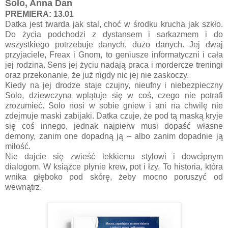
Solo, Anna Dan
PREMIERA: 13.01
Datka jest twarda jak stal, choć w środku krucha jak szkło.
Do życia podchodzi z dystansem i sarkazmem i do
wszystkiego potrzebuje danych, dużo danych. Jej dwaj
przyjaciele, Freax i Gnom, to geniusze informatyczni i cała
jej rodzina. Sens jej życiu nadają praca i mordercze treningi
oraz przekonanie, że już nigdy nic jej nie zaskoczy.
Kiedy na jej drodze staje czujny, nieufny i niebezpieczny
Solo, dziewczyna wplątuje się w coś, czego nie potrafi
zrozumieć. Solo nosi w sobie gniew i ani na chwilę nie
zdejmuje maski zabijaki. Datka czuje, że pod tą maską kryje
się coś innego, jednak najpierw musi dopaść własne
demony, zanim one dopadną ją – albo zanim dopadnie ją
miłość.
Nie dajcie się zwieść lekkiemu stylowi i dowcipnym
dialogom. W książce płynie krew, pot i łzy. To historia, która
wnika głęboko pod skórę, żeby mocno poruszyć od
wewnątrz.