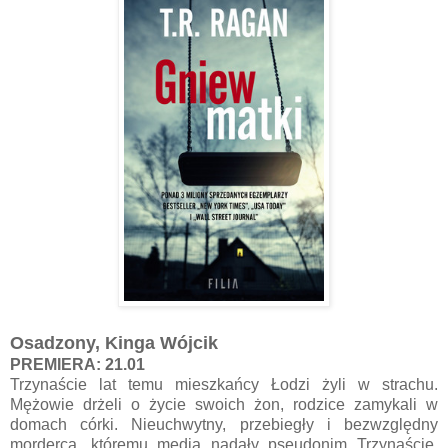
Osadzony, Kinga Wójcik
PREMIERA: 21.01
Trzynaście lat temu mieszkańcy Łodzi żyli w strachu.
Mężowie drżeli o życie swoich żon, rodzice zamykali w
domach córki. Nieuchwytny, przebiegły i bezwzględny
morderca, któremu media nadały pseudonim Trzynaście,