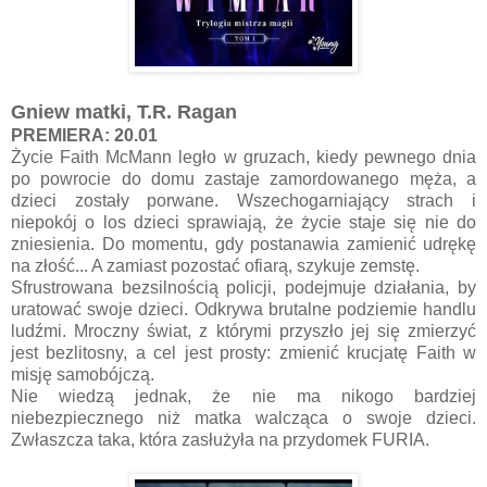
Gniew matki, T.R. Ragan
PREMIERA: 20.01
Życie Faith McMann legło w gruzach, kiedy pewnego dnia
po powrocie do domu zastaje zamordowanego męża, a
dzieci zostały porwane. Wszechogarniający strach i
niepokój o los dzieci sprawiają, że życie staje się nie do
zniesienia. Do momentu, gdy postanawia zamienić udrękę
na złość... A zamiast pozostać ofiarą, szykuje zemstę.
Sfrustrowana bezsilnością policji, podejmuje działania, by
uratować swoje dzieci. Odkrywa brutalne podziemie handlu
ludźmi. Mroczny świat, z którymi przyszło jej się zmierzyć
jest bezlitosny, a cel jest prosty: zmienić krucjatę Faith w
misję samobójczą.
Nie wiedzą jednak, że nie ma nikogo bardziej
niebezpiecznego niż matka walcząca o swoje dzieci.
Zwłaszcza taka, która zasłużyła na przydomek FURIA.