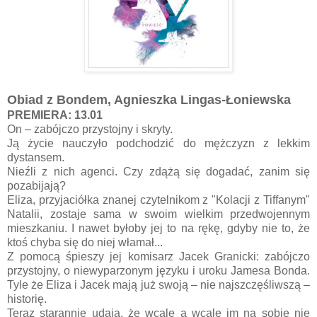
Obiad z Bondem, Agnieszka Lingas-Łoniewska
PREMIERA: 13.01
On – zabójczo przystojny i skryty.
Ją życie nauczyło podchodzić do mężczyzn z lekkim
dystansem.
Nieźli z nich agenci. Czy zdążą się dogadać, zanim się
pozabijają?
Eliza, przyjaciółka znanej czytelnikom z "Kolacji z Tiffanym"
Natalii, zostaje sama w swoim wielkim przedwojennym
mieszkaniu. I nawet byłoby jej to na rękę, gdyby nie to, że
ktoś chyba się do niej włamał...
Z pomocą śpieszy jej komisarz Jacek Granicki: zabójczo
przystojny, o niewyparzonym języku i uroku Jamesa Bonda.
Tyle że Eliza i Jacek mają już swoją – nie najszczęśliwszą –
historię.
Teraz starannie udają, że wcale a wcale im na sobie nie