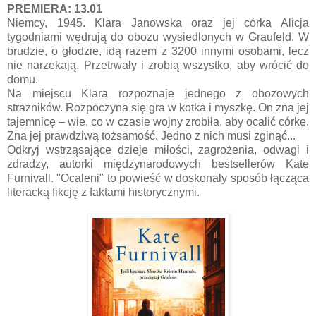
PREMIERA: 13.01
Niemcy, 1945. Klara Janowska oraz jej córka Alicja
tygodniami wędrują do obozu wysiedlonych w Graufeld. W
brudzie, o głodzie, idą razem z 3200 innymi osobami, lecz
nie narzekają. Przetrwały i zrobią wszystko, aby wrócić do
domu.
Na miejscu Klara rozpoznaje jednego z obozowych
strażników. Rozpoczyna się gra w kotka i myszkę. On zna jej
tajemnicę – wie, co w czasie wojny zrobiła, aby ocalić córkę.
Zna jej prawdziwą tożsamość. Jedno z nich musi zginąć...
Odkryj wstrząsające dzieje miłości, zagrożenia, odwagi i
zdradzy, autorki międzynarodowych bestsellerów Kate
Furnivall. "Ocaleni" to powieść w doskonały sposób łącząca
literacką fikcję z faktami historycznymi.