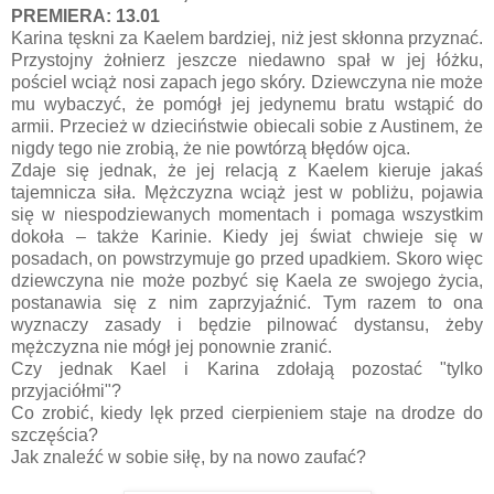
PREMIERA: 13.01
Karina tęskni za Kaelem bardziej, niż jest skłonna przyznać.
Przystojny żołnierz jeszcze niedawno spał w jej łóżku,
pościel wciąż nosi zapach jego skóry. Dziewczyna nie może
mu wybaczyć, że pomógł jej jedynemu bratu wstąpić do
armii. Przecież w dzieciństwie obiecali sobie z Austinem, że
nigdy tego nie zrobią, że nie powtórzą błędów ojca.
Zdaje się jednak, że jej relacją z Kaelem kieruje jakaś
tajemnicza siła. Mężczyzna wciąż jest w pobliżu, pojawia
się w niespodziewanych momentach i pomaga wszystkim
dokoła – także Karinie. Kiedy jej świat chwieje się w
posadach, on powstrzymuje go przed upadkiem. Skoro więc
dziewczyna nie może pozbyć się Kaela ze swojego życia,
postanawia się z nim zaprzyjaźnić. Tym razem to ona
wyznaczy zasady i będzie pilnować dystansu, żeby
mężczyzna nie mógł jej ponownie zranić.
Czy jednak Kael i Karina zdołają pozostać "tylko
przyjaciółmi"?
Co zrobić, kiedy lęk przed cierpieniem staje na drodze do
szczęścia?
Jak znaleźć w sobie siłę, by na nowo zaufać?