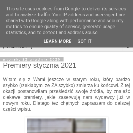
This site uses cookies from Google to deliver its services
and to analyze traffic. Your IP address and user-agent are
shared with Google along with performance and security
metrics to ensure quality of service, generate usage
statistics, and to detect and address abuse.
LEARN MORE
GOT IT
▼
wtorek, 22 grudnia 2020
Premiery stycznia 2021
Witam się z Wami jeszcze w starym roku, który bardzo
szybko (rzekłabym, że ZA szybko) zmierza ku końcowi. Z tej
okazji postanowiłam prześledzić swoje źródła, by znaleźć
ciekawe premiery, jakie zaserwują nam wydawcy już w
nowym roku. Dlatego też chętnych zapraszam do dalszej
części wpisu.