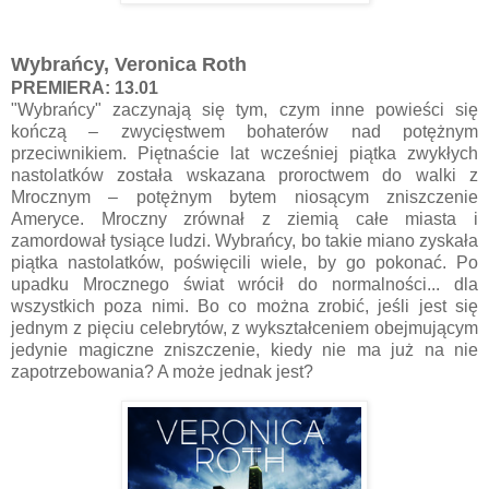
Wybrańcy, Veronica Roth
PREMIERA: 13.01
"Wybrańcy" zaczynają się tym, czym inne powieści się
kończą – zwycięstwem bohaterów nad potężnym
przeciwnikiem. Piętnaście lat wcześniej piątka zwykłych
nastolatków została wskazana proroctwem do walki z
Mrocznym – potężnym bytem niosącym zniszczenie
Ameryce. Mroczny zrównał z ziemią całe miasta i
zamordował tysiące ludzi. Wybrańcy, bo takie miano zyskała
piątka nastolatków, poświęcili wiele, by go pokonać. Po
upadku Mrocznego świat wrócił do normalności... dla
wszystkich poza nimi. Bo co można zrobić, jeśli jest się
jednym z pięciu celebrytów, z wykształceniem obejmującym
jedynie magiczne zniszczenie, kiedy nie ma już na nie
zapotrzebowania? A może jednak jest?