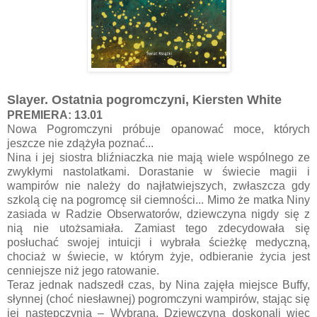
Slayer. Ostatnia pogromczyni, Kiersten White
PREMIERA: 13.01
Nowa Pogromczyni próbuje opanować moce, których
jeszcze nie zdążyła poznać...
Nina i jej siostra bliźniaczka nie mają wiele wspólnego ze
zwykłymi nastolatkami. Dorastanie w świecie magii i
wampirów nie należy do najłatwiejszych, zwłaszcza gdy
szkolą cię na pogromcę sił ciemności... Mimo że matka Niny
zasiada w Radzie Obserwatorów, dziewczyna nigdy się z
nią nie utożsamiała. Zamiast tego zdecydowała się
posłuchać swojej intuicji i wybrała ścieżkę medyczną,
chociaż w świecie, w którym żyje, odbieranie życia jest
cenniejsze niż jego ratowanie.
Teraz jednak nadszedł czas, by Nina zajęła miejsce Buffy,
słynnej (choć niesławnej) pogromczyni wampirów, stając się
jej następczynią – Wybraną. Dziewczyna doskonali więc