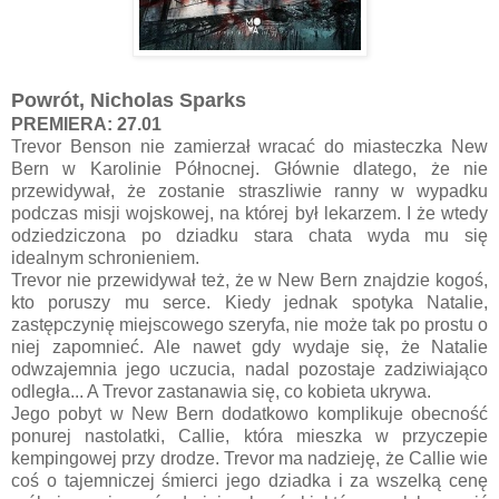
Powrót, Nicholas Sparks
PREMIERA: 27.01
Trevor Benson nie zamierzał wracać do miasteczka New
Bern w Karolinie Północnej. Głównie dlatego, że nie
przewidywał, że zostanie straszliwie ranny w wypadku
podczas misji wojskowej, na której był lekarzem. I że wtedy
odziedziczona po dziadku stara chata wyda mu się
idealnym schronieniem.
Trevor nie przewidywał też, że w New Bern znajdzie kogoś,
kto poruszy mu serce. Kiedy jednak spotyka Natalie,
zastępczynię miejscowego szeryfa, nie może tak po prostu o
niej zapomnieć. Ale nawet gdy wydaje się, że Natalie
odwzajemnia jego uczucia, nadal pozostaje zadziwiająco
odległa... A Trevor zastanawia się, co kobieta ukrywa.
Jego pobyt w New Bern dodatkowo komplikuje obecność
ponurej nastolatki, Callie, która mieszka w przyczepie
kempingowej przy drodze. Trevor ma nadzieję, że Callie wie
coś o tajemniczej śmierci jego dziadka i za wszelką cenę