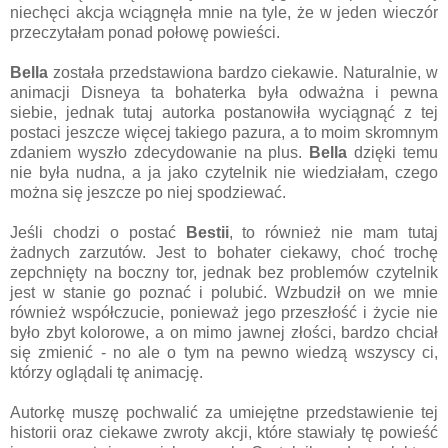
niechęci akcja wciągnęła mnie na tyle, że w jeden wieczór
przeczytałam ponad połowę powieści.
Bella
została przedstawiona bardzo ciekawie. Naturalnie, w
animacji Disneya ta bohaterka była odważna i pewna
siebie, jednak tutaj autorka postanowiła wyciągnąć z tej
postaci jeszcze więcej takiego pazura, a to moim skromnym
zdaniem wyszło zdecydowanie na plus.
Bella
dzięki temu
nie była nudna, a ja jako czytelnik nie wiedziałam, czego
można się jeszcze po niej spodziewać.
Jeśli chodzi o postać
Bestii
, to również nie mam tutaj
żadnych zarzutów. Jest to bohater ciekawy, choć trochę
zepchnięty na boczny tor, jednak bez problemów czytelnik
jest w stanie go poznać i polubić. Wzbudził on we mnie
również współczucie, ponieważ jego przeszłość i życie nie
było zbyt kolorowe, a on mimo jawnej złości, bardzo chciał
się zmienić - no ale o tym na pewno wiedzą wszyscy ci,
którzy oglądali tę animację.
Autorkę muszę pochwalić za umiejętne przedstawienie tej
historii oraz ciekawe zwroty akcji, które stawiały tę powieść