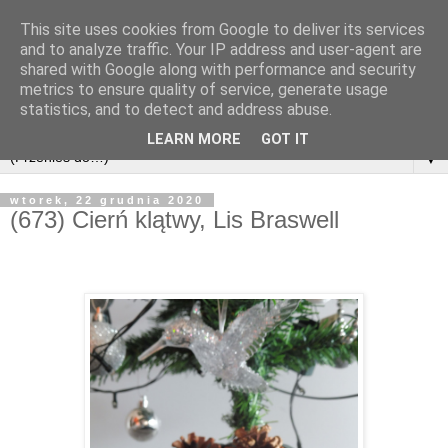
This site uses cookies from Google to deliver its services
and to analyze traffic. Your IP address and user-agent are
shared with Google along with performance and security
metrics to ensure quality of service, generate usage
statistics, and to detect and address abuse.
LEARN MORE
GOT IT
▼
wtorek, 22 grudnia 2020
(673) Cierń klątwy, Lis Braswell