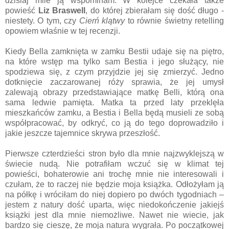
dzisiaj mile ją wspominam. W kolejce czekała także
powieść
Liz Braswell
, do której zbierałam się dość długo -
niestety. O tym, czy
Cierń klątwy
to równie świetny retelling
opowiem właśnie w tej recenzji.
Kiedy Bella zamknięta w zamku Bestii udaje się na piętro,
na które wstęp ma tylko sam Bestia i jego służący, nie
spodziewa się, z czym przyjdzie jej się zmierzyć. Jedno
dotknięcie zaczarowanej róży sprawia, że jej umysł
zalewają obrazy przedstawiające matkę Belli, którą ona
sama ledwie pamięta. Matka ta przed laty przeklęła
mieszkańców zamku, a Bestia i Bella będą musieli ze sobą
współpracować, by odkryć, co ją do tego doprowadziło i
jakie jeszcze tajemnice skrywa przeszłość.
Pierwsze czterdzieści stron było dla mnie najzwyklejszą w
świecie nudą. Nie potrafiłam wczuć się w klimat tej
powieści, bohaterowie ani trochę mnie nie interesowali i
czułam, że to raczej nie będzie moja książka. Odłożyłam ją
na półkę i wróciłam do niej dopiero po dwóch tygodniach –
jestem z natury dość uparta, więc niedokończenie jakiejś
książki jest dla mnie niemożliwe. Nawet nie wiecie, jak
bardzo się cieszę, że moja natura wygrała. Po początkowej