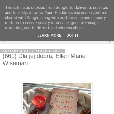
This site uses cookies from Google to deliver its services
and to analyze traffic. Your IP address and user-agent are
shared with Google along with performance and security
metrics to ensure quality of service, generate usage
statistics, and to detect and address abuse.
LEARN MORE
GOT IT
▼
poniedziałek, 7 grudnia 2020
(661) Dla jej dobra, Ellen Marie
Wiseman