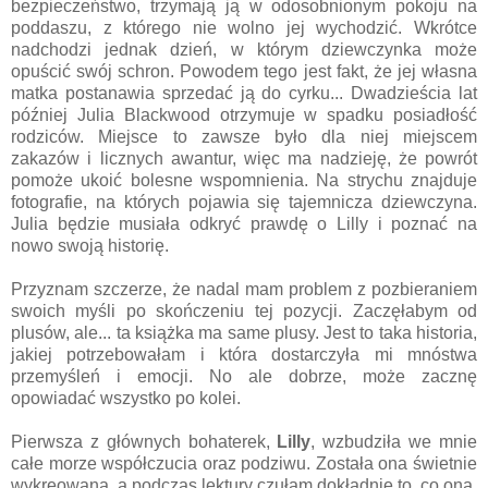
bezpieczeństwo, trzymają ją w odosobnionym pokoju na
poddaszu, z którego nie wolno jej wychodzić. Wkrótce
nadchodzi jednak dzień, w którym dziewczynka może
opuścić swój schron. Powodem tego jest fakt, że jej własna
matka postanawia sprzedać ją do cyrku... Dwadzieścia lat
później Julia Blackwood otrzymuje w spadku posiadłość
rodziców. Miejsce to zawsze było dla niej miejscem
zakazów i licznych awantur, więc ma nadzieję, że powrót
pomoże ukoić bolesne wspomnienia. Na strychu znajduje
fotografie, na których pojawia się tajemnicza dziewczyna.
Julia będzie musiała odkryć prawdę o Lilly i poznać na
nowo swoją historię.
Przyznam szczerze, że nadal mam problem z pozbieraniem
swoich myśli po skończeniu tej pozycji. Zaczęłabym od
plusów, ale... ta książka ma same plusy. Jest to taka historia,
jakiej potrzebowałam i która dostarczyła mi mnóstwa
przemyśleń i emocji. No ale dobrze, może zacznę
opowiadać wszystko po kolei.
Pierwsza z głównych bohaterek,
Lilly
, wzbudziła we mnie
całe morze współczucia oraz podziwu. Została ona świetnie
wykreowana, a podczas lektury czułam dokładnie to, co ona,