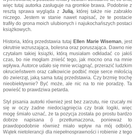
więc tutaj autorka zasługuje na gromkie brawa. Podobnie z
resztą sprawa wygląda z
Julią
, której także nie zabrakło
niczego. Jestem w stanie nawet napisać, że te postacie
trafiły do grona moich ulubionych i najukochańszych postaci
książkowych.
Historia, którą przedstawia tutaj
Ellen Marie Wiseman
, jest
okrutnie wzruszająca, bolesna oraz poruszająca. Dawno nie
czytałam takiej książki, którą musiałam odkładać co jakiś
czas, bo nie mogłam znieść tego, jak mocno ona na mnie
wpływa. Autorce udało się mnie wciągnąć, przerazić ludzkim
okrucieństwem oraz całkowicie podbić moje serce miłością
do zwierząt, jaką sama tutaj przedstawia. Czy brzmię trochę
nieobiektywnie? Być może, ale nic na to nie poradzę. Ta
powieść to prawdziwa petarda.
Styl pisania autorki również jest bez zarzutu, nie rzucały mi
się w oczy żadne niedociągnięcia czy brak logiki, więc
mogę śmiało uznać, że ta pozycja została po prostu bardzo
dobrze napisana (i przetłumaczona, ponieważ to
prawdopodobnie również miało wpływ na mój odbiór).
Wątek nietolerancji dla niepełnosprawności i robienie z tego