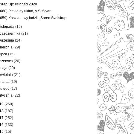
Wrap Up: listopad 2020
(660) Piekielny układ, A.S. Sivar
(659) Kasztanowy ludzik, Soren Sveistrup
listopada
(19)
października
(21)
września
(24)
sierpnia
(29)
lipca
(15)
czerwca
(20)
maja
(20)
kwietnia
(21)
marca
(19)
lutego
(17)
stycznia
(22)
19
(260)
18
(187)
17
(252)
16
(133)
15
(15)