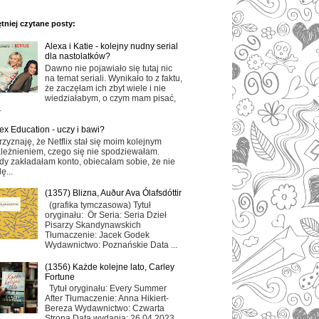
tniej czytane posty:
Alexa i Katie - kolejny nudny serial
dla nastolatków?
Dawno nie pojawiało się tutaj nic
na temat seriali. Wynikało to z faktu,
że zaczęłam ich zbyt wiele i nie
wiedziałabym, o czym mam pisać,
.
ex Education - uczy i bawi?
rzyznaję, że Netflix stał się moim kolejnym
leżnieniem, czego się nie spodziewałam.
dy zakładałam konto, obiecałam sobie, że nie
ę...
(1357) Blizna, Auður Ava Ólafsdóttir
(grafika tymczasowa) Tytuł
oryginału: Ör Seria: Seria Dzieł
Pisarzy Skandynawskich
Tłumaczenie: Jacek Godek
Wydawnictwo: Poznańskie Data ...
(1356) Każde kolejne lato, Carley
Fortune
Tytuł oryginału: Every Summer
After Tłumaczenie: Anna Hikiert-
Bereza Wydawnictwo: Czwarta
Strona Data wydania: 26.04.2023