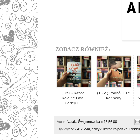
ZOBACZ RÓWNIEŻ:
(1356) Każde
(1355) Podbój, Elle
Kolejne Lato,
Kennedy
N
Carley F...
Autor:
Natalia Świętonowska
o
15:56:00
Etykiety:
5/6
,
AS Sivar
,
erotyk
,
literatura polska
,
Piekiel