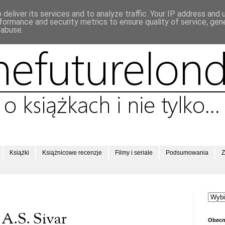
deliver its services and to analyze traffic. Your IP address and
formance and security metrics to ensure quality of service, ge
 abuse.
Książki
Książnicowe recenzje
Filmy i seriale
Podsumowania
Z
 A.S. Sivar
Obecn