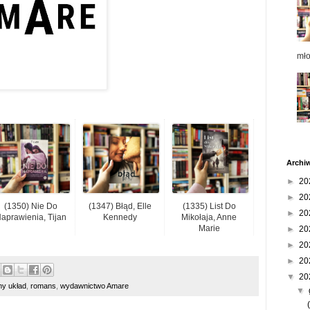
mł
Archi
►
20
►
20
(1350) Nie Do
(1347) Błąd, Elle
(1335) List Do
►
20
aprawienia, Tijan
Kennedy
Mikołaja, Anne
Marie
►
20
►
20
►
20
▼
20
ny układ
,
romans
,
wydawnictwo Amare
▼