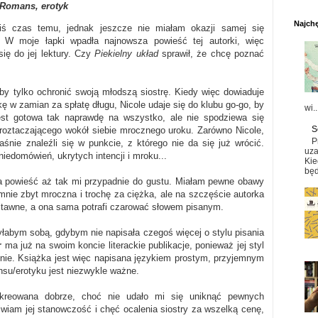
Romans, erotyk
Najchę
iś czas temu, jednak jeszcze nie miałam okazji samej się
 W moje łapki wpadła najnowsza powieść tej autorki, więc
ię do jej lektury. Czy
Piekielny układ
sprawił, że chcę poznać
 by tylko ochronić swoją młodszą siostrę. Kiedy więc dowiaduje
kę w zamian za spłatę długu, Nicole udaje się do klubu go-go, by
wi..
est gotowa tak naprawdę na wszystko, ale nie spodziewa się
S
 roztaczającego wokół siebie mrocznego uroku. Zarówno Nicole,
P
aśnie znaleźli się w punkcie, z którego nie da się już wrócić.
uza
niedomówień, ukrytych intencji i mroku...
Kie
będ
a powieść aż tak mi przypadnie do gustu. Miałam pewne obawy
 mnie zbyt mroczna i trochę za ciężka, ale na szczęście autorka
stawne, a ona sama potrafi czarować słowem pisanym.
yłabym sobą, gdybym nie napisała czegoś więcej o stylu pisania
r
ma już na swoim koncie literackie publikacje, ponieważ jej styl
łynie. Książka jest więc napisana językiem prostym, przyjemnym
su/erotyku jest niezwykle ważne.
ykreowana dobrze, choć nie udało mi się uniknąć pewnych
wiam jej stanowczość i chęć ocalenia siostry za wszelką cenę,