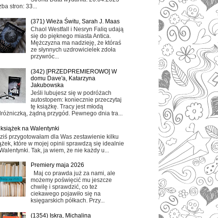
zba stron: 33...
(371) Wieża Świtu, Sarah J. Maas
Chaol Westfall i Nesryn Faliq udają
się do pięknego miasta Antica.
Mężczyzna ma nadzieję, że któraś
ze słynnych uzdrowicielek zdoła
przywróc...
(342) [PRZEDPREMIEROWO] W
domu Dave'a, Katarzyna
Jakubowska
Jeśli lubujesz się w podróżach
autostopem: koniecznie przeczytaj
tę książkę. Tracy jest młodą
różniczką, żądną przygód. Pewnego dnia tra...
 książek na Walentynki
ziś przygotowałam dla Was zestawienie kilku
ążek, które w mojej opinii sprawdzą się idealnie
Walentynki. Tak, ja wiem, że nie każdy u...
Premiery maja 2026
Maj co prawda już za nami, ale
możemy poświęcić mu jeszcze
chwilę i sprawdzić, co też
ciekawego pojawiło się na
księgarskich półkach. Przy...
(1354) Iskra, Michalina