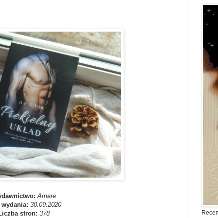
dawnictwo:
Amare
 wydania:
30.09.2020
Recen
Liczba stron:
378