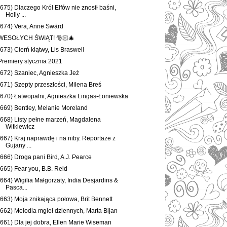
(675) Dlaczego Król Elfów nie znosił baśni,
Holly ...
(674) Vera, Anne Swärd
WESOŁYCH ŚWIĄT! 🎅🏻🎄
(673) Cierń klątwy, Lis Braswell
Premiery stycznia 2021
(672) Szaniec, Agnieszka Jeż
(671) Szepty przeszłości, Milena Breś
(670) Łatwopalni, Agnieszka Lingas-Łoniewska
(669) Bentley, Melanie Moreland
(668) Listy pełne marzeń, Magdalena
Witkiewicz
(667) Kraj naprawdę i na niby. Reportaże z
Gujany ...
(666) Droga pani Bird, A.J. Pearce
(665) Fear you, B.B. Reid
(664) Wigilia Małgorzaty, India Desjardins &
Pasca...
(663) Moja znikająca połowa, Brit Bennett
(662) Melodia mgieł dziennych, Marta Bijan
(661) Dla jej dobra, Ellen Marie Wiseman