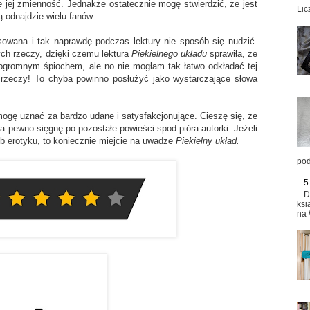
e jej zmienność. Jednakże ostatecznie mogę stwierdzić, że jest
Lic
 odnajdzie wielu fanów.
sowana i tak naprawdę podczas lektury nie sposób się nudzić.
ych rzeczy, dzięki czemu lektura
Piekielnego układu
sprawiła, że
ogromnym śpiochem, ale no nie mogłam tak łatwo odkładać tej
e rzeczy! To chyba powinno posłużyć jako wystarczające słowa
ogę uznać za bardzo udane i satysfakcjonujące. Cieszę się, że
na pewno sięgnę po pozostałe powieści spod pióra autorki. Jeżeli
b erotyku, to koniecznie miejcie na uwadze
Piekielny układ.
pod
5
D
ksi
na 