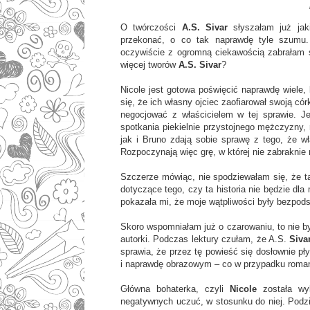
O twórczości
A.S. Sivar
słyszałam już jak
przekonać, o co tak naprawdę tyle szumu.
oczywiście z ogromną ciekawością zabrałam s
więcej tworów
A.S. Sivar
?
Nicole jest gotowa poświęcić naprawdę wiele,
się, że ich własny ojciec zaofiarował swoją cór
negocjować z właścicielem w tej sprawie. J
spotkania piekielnie przystojnego mężczyzny,
jak i Bruno zdają sobie sprawę z tego, że wł
Rozpoczynają więc grę, w której nie zabraknie 
Szczerze mówiąc, nie spodziewałam się, że t
dotyczące tego, czy ta historia nie będzie dla
pokazała mi, że moje wątpliwości były bezpod
Skoro wspomniałam już o czarowaniu, to nie b
autorki. Podczas lektury czułam, że A.S.
Siva
sprawia, że przez tę powieść się dosłownie p
i naprawdę obrazowym – co w przypadku roman
Główna bohaterka, czyli
Nicole
została w
negatywnych uczuć, w stosunku do niej. Podzi