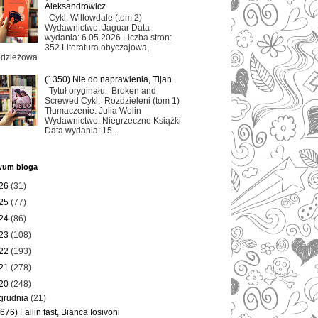
Aleksandrowicz
Cykl: Willowdale (tom 2)
Wydawnictwo: Jaguar Data
wydania: 6.05.2026 Liczba stron:
352 Literatura obyczajowa,
odzieżowa
(1350) Nie do naprawienia, Tijan
Tytuł oryginału: Broken and
Screwed Cykl: Rozdzieleni (tom 1)
Tłumaczenie: Julia Wolin
Wydawnictwo: Niegrzeczne Książki
Data wydania: 15...
wum bloga
26
(31)
25
(77)
24
(86)
23
(108)
22
(193)
21
(278)
20
(248)
grudnia
(21)
(676) Fallin fast, Bianca Iosivoni