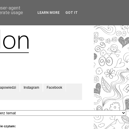
 user-agent
nerate usage
LEARN MORE
GOT IT
apowiedzi
Instagram
Facebook
ie czytam: