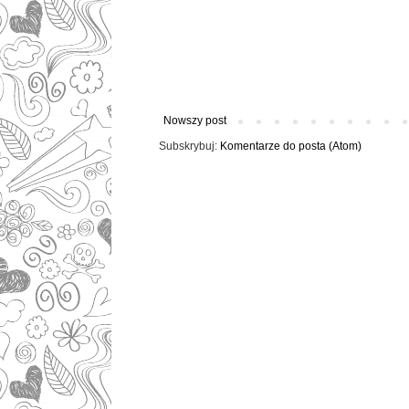
Nowszy post
Subskrybuj:
Komentarze do posta (Atom)