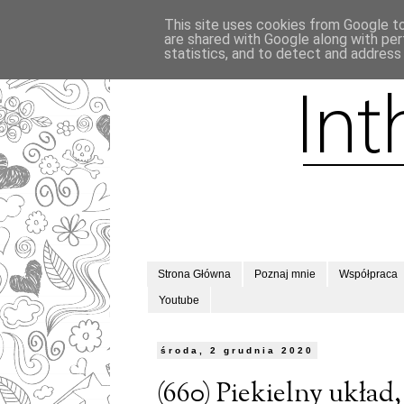
This site uses cookies from Google to 
are shared with Google along with per
statistics, and to detect and address
Strona Główna
Poznaj mnie
Współpraca
Youtube
środa, 2 grudnia 2020
(660) Piekielny układ,