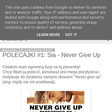
This site uses cookies from Google to deliver its services
and to analyze traffic. Your IP address and user-agent are
shared with Google along with performance and security
metrics to ensure quality of service, generate usage
statistics, and to detect and address abuse.
LEARN MORE
GOT IT
▼
wtorek, 17 stycznia 2017
POLECAJKI #1: Sia - Never Give Up
Ostatnio mam ogromną fazę na tą piosenkę!
Chcę Wam ją polecić, ponieważ jest mega pozytywna i
motywuje do działania samymi słowami "Never give up"
(
ang. nigdy się nie poddawaj
).