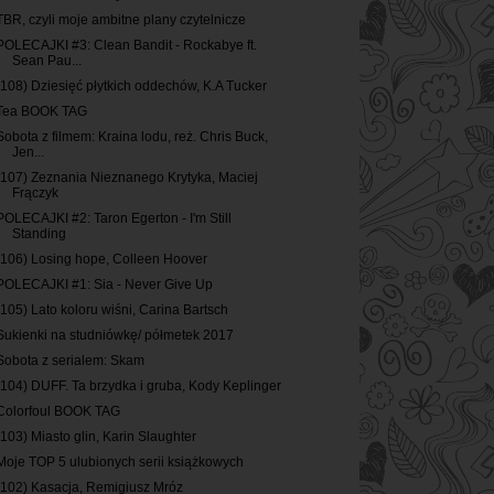
TBR, czyli moje ambitne plany czytelnicze
POLECAJKI #3: Clean Bandit - Rockabye ft.
Sean Pau...
(108) Dziesięć płytkich oddechów, K.A Tucker
Tea BOOK TAG
Sobota z filmem: Kraina lodu, reż. Chris Buck,
Jen...
(107) Zeznania Nieznanego Krytyka, Maciej
Frączyk
POLECAJKI #2: Taron Egerton - I'm Still
Standing
(106) Losing hope, Colleen Hoover
POLECAJKI #1: Sia - Never Give Up
(105) Lato koloru wiśni, Carina Bartsch
Sukienki na studniówkę/ półmetek 2017
Sobota z serialem: Skam
(104) DUFF. Ta brzydka i gruba, Kody Keplinger
Colorfoul BOOK TAG
(103) Miasto glin, Karin Slaughter
Moje TOP 5 ulubionych serii książkowych
(102) Kasacja, Remigiusz Mróz