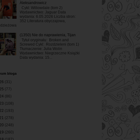
Aleksandrowicz
Cykl: Willowdale (tom 2)
Wydawnictwo: Jaguar Data
wydania: 6.05.2026 Liczba stron:
352 Literatura obyczajowa,
odzieżowa
(1350) Nie do naprawienia, Tijan
Tytuł oryginału: Broken and
Screwed Cykl: Rozdzieleni (tom 1)
Tłumaczenie: Julia Wolin
Wydawnictwo: Niegrzeczne Książki
Data wydania: 15...
wum bloga
26
(31)
25
(77)
24
(86)
23
(108)
22
(193)
21
(278)
20
(248)
19
(260)
18
(187)