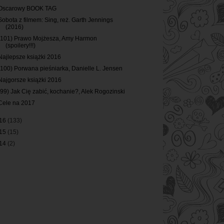
Oscarowy BOOK TAG
Sobota z filmem: Sing, reż. Garth Jennings
(2016)
(101) Prawo Mojżesza, Amy Harmon
(spoilery!!!)
Najlepsze książki 2016
(100) Porwana pieśniarka, Danielle L. Jensen
Najgorsze książki 2016
(99) Jak Cię zabić, kochanie?, Alek Rogozinski
Cele na 2017
16
(133)
15
(15)
14
(2)