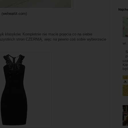
Najchę
(
weheartit.com
)
yk klasyków. Kompletnie nie macie pojęcia co na siebie
szystkich stron CZERNIĄ, więc na pewno coś sobie wybierzecie
wi..
S
P
uza
Kie
będ