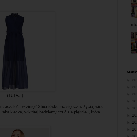
mł
Archi
►
20
►
20
►
20
(
TUTAJ
)
►
20
oni zaszaleć i w zimę? Studniówkę ma się raz w życiu, więc
►
20
 taką kieckę, w której będziemy czuć się pięknie i, która
►
20
►
20
►
20
►
20