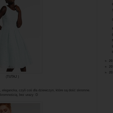
►
20
►
20
►
20
(
TUTAJ
)
a, elegancka, czyli coś dla dziewczyn, które są dość skromne.
 skromnością, bez urazy :D