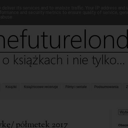
deliver its services and to analyze traffic. Your IP address and
formance and security metrics to ensure quality of service, ge
 abuse.
Książki
Książnicowe recenzje
Filmy i seriale
Podsumowania
Z
wkę/ półmetek 2017
Obecn