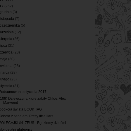
17
(252)
grudnia
(3)
listopada
(7)
października
(5)
września
(12)
sierpnia
(26)
lipca
(31)
czerwca
(28)
maja
(30)
kwietnia
(28)
marca
(28)
lutego
(23)
stycznia
(31)
Podsumowanie stycznia 2017
(109) Dziewczyny, które zabiły Chloe, Alex
Marwood
Dookoła świata BOOK TAG
Sobota z serialem: Pretty little liars
POLECAJKI #4: ZEUS - Będziemy dziećmi
Moi ostatni ulubieńcy