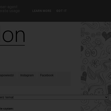
 user-agent
nerate usage
LEARN MORE
GOT IT
apowiedzi
Instagram
Facebook
ie czytam: