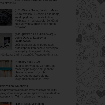
zba stron: 33...
(371) Wieża Świtu, Sarah J. Maas
Chaol Westfall i Nesryn Faliq udają
się do pięknego miasta Antica.
Mężczyzna ma nadzieję, że któraś
ze słynnych uzdrowicielek zdoła
przywróc...
(342) [PRZEDPREMIEROWO] W
domu Dave'a, Katarzyna
Jakubowska
Jeśli lubujesz się w podróżach
autostopem: koniecznie przeczytaj
tę książkę. Tracy jest młodą
różniczką, żądną przygód. Pewnego dnia tra...
Premiery maja 2026
Maj co prawda już za nami, ale
możemy poświęcić mu jeszcze
chwilę i sprawdzić, co też
ciekawego pojawiło się na
księgarskich półkach. Przy...
 książek na Walentynki
ziś przygotowałam dla Was zestawienie kilku
ążek, które w mojej opinii sprawdzą się idealnie
Walentynki. Tak, ja wiem, że nie każdy u...
(1354) Iskra, Michalina