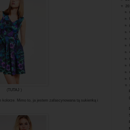
▼
20
►
►
►
►
►
►
►
►
►
►
►
▼
(
TUTAJ
)
kolorze. Mimo to, ja jestem zafascynowana tą sukienką i