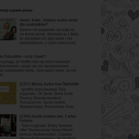
tniej czytane posty:
Alexa i Katie - kolejny nudny serial
dla nastolatków?
Dawno nie pojawiało się tutaj nic
na temat seriali. Wynikało to z faktu,
że zaczęłam ich zbyt wiele i nie
wiedziałabym, o czym mam pisać,
.
ex Education - uczy i bawi?
rzyznaję, że Netflix stał się moim kolejnym
leżnieniem, czego się nie spodziewałam.
dy zakładałam konto, obiecałam sobie, że nie
ę...
(1357) Blizna, Auður Ava Ólafsdóttir
(grafika tymczasowa) Tytuł
oryginału: Ör Seria: Seria Dzieł
Pisarzy Skandynawskich
Tłumaczenie: Jacek Godek
Wydawnictwo: Poznańskie Data ...
(1356) Każde kolejne lato, Carley
Fortune
Tytuł oryginału: Every Summer
After Tłumaczenie: Anna Hikiert-
Bereza Wydawnictwo: Czwarta
Strona Data wydania: 26.04.2023