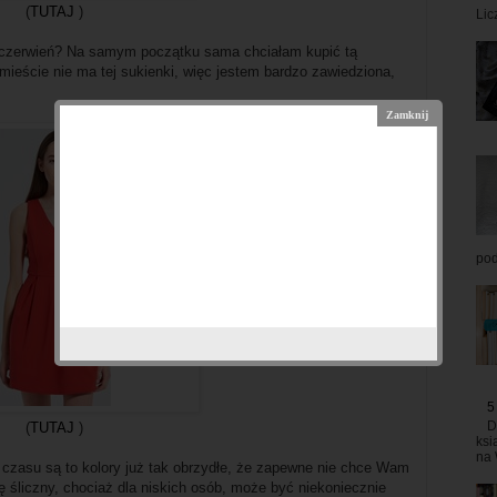
(
TUTAJ
)
Lic
li czerwień? Na samym początku sama chciałam kupić tą
ieście nie ma tej sukienki, więc jestem bardzo zawiedziona,
pod
5
D
(
TUTAJ
)
ksi
na 
czasu są to kolory już tak obrzydłe, że zapewne nie chce Wam
dę śliczny, chociaż dla niskich osób, może być niekoniecznie