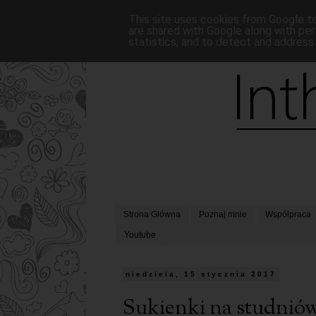
This site uses cookies from Google to 
are shared with Google along with per
statistics, and to detect and address
Strona Główna
Poznaj mnie
Współpraca
Youtube
niedziela, 15 stycznia 2017
Sukienki na studnió