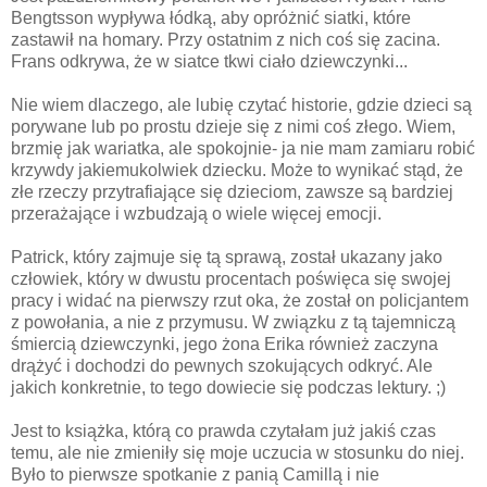
Bengtsson wypływa łódką, aby opróżnić siatki, które
zastawił na homary. Przy ostatnim z nich coś się zacina.
Frans odkrywa, że w siatce tkwi ciało dziewczynki...
Nie wiem dlaczego, ale lubię czytać historie, gdzie dzieci są
porywane lub po prostu dzieje się z nimi coś złego. Wiem,
brzmię jak wariatka, ale spokojnie- ja nie mam zamiaru robić
krzywdy jakiemukolwiek dziecku. Może to wynikać stąd, że
złe rzeczy przytrafiające się dzieciom, zawsze są bardziej
przerażające i wzbudzają o wiele więcej emocji.
Patrick, który zajmuje się tą sprawą, został ukazany jako
człowiek, który w dwustu procentach poświęca się swojej
pracy i widać na pierwszy rzut oka, że został on policjantem
z powołania, a nie z przymusu. W związku z tą tajemniczą
śmiercią dziewczynki, jego żona Erika również zaczyna
drążyć i dochodzi do pewnych szokujących odkryć. Ale
jakich konkretnie, to tego dowiecie się podczas lektury. ;)
Jest to książka, którą co prawda czytałam już jakiś czas
temu, ale nie zmieniły się moje uczucia w stosunku do niej.
Było to pierwsze spotkanie z panią Camillą i nie