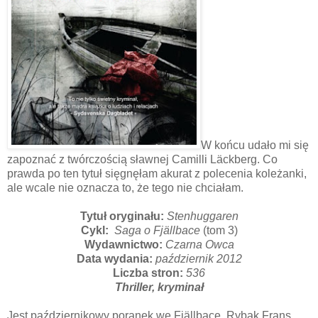
W końcu udało mi się
zapoznać z twórczością sławnej Camilli Läckberg. Co
prawda po ten tytuł sięgnęłam akurat z polecenia koleżanki,
ale wcale nie oznacza to, że tego nie chciałam.
Tytuł oryginału:
Stenhuggaren
Cykl:
Saga o Fjällbace
(tom 3)
Wydawnictwo:
Czarna Owca
Data wydania:
październik 2012
Liczba stron:
536
Thriller, kryminał
Jest październikowy poranek we
Fjällbace. Rybak Frans