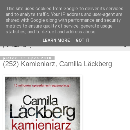
This site uses cookies from Google to deliver its services
and to analyze traffic. Your IP address and user-agent are
shared with Google along with performance and security
metrics to ensure quality of service, generate usage
statistics, and to detect and address abuse.
LEARN MORE
GOT IT
▼
piątek, 13 lipca 2018
(252) Kamieniarz, Camilla Läckberg