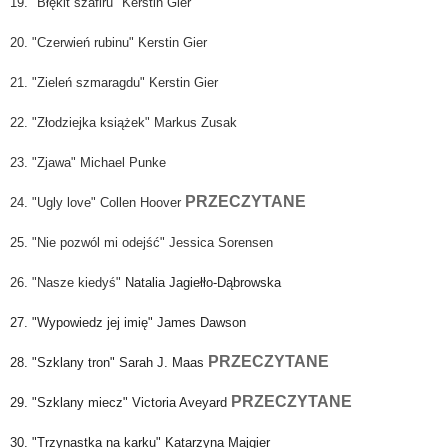
19. "Błękit szafiru" Kerstin Gier
20. "Czerwień rubinu" Kerstin Gier
21. "Zieleń szmaragdu" Kerstin Gier
22. "Złodziejka książek" Markus Zusak
23. "Zjawa" Michael Punke
PRZECZYTANE
24. "Ugly love" Collen Hoover
25. "Nie pozwól mi odejść" Jessica Sorensen
26. "Nasze kiedyś"
Natalia Jagiełło-Dąbrowska
27. "Wypowiedz jej imię" James Dawson
PRZECZYTANE
28. "Szklany tron" Sarah J. Maas
PRZECZYTANE
29. "Szklany miecz" Victoria Aveyard
30. "Trzynastka na karku" Katarzyna Majgier