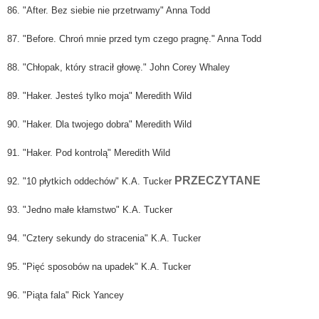
86. "After. Bez siebie nie przetrwamy" Anna Todd
87. "Before. Chroń mnie przed tym czego pragnę." Anna Todd
88. "Chłopak, który stracił głowę." John Corey Whaley
89. "Haker. Jesteś tylko moja" Meredith Wild
90. "Haker. Dla twojego dobra" Meredith Wild
91. "Haker. Pod kontrolą" Meredith Wild
PRZECZYTANE
92. "10 płytkich oddechów" K.A. Tucker
93. "Jedno małe kłamstwo" K.A. Tucker
94. "Cztery sekundy do stracenia" K.A. Tucker
95. "Pięć sposobów na upadek" K.A. Tucker
96. "Piąta fala" Rick Yancey