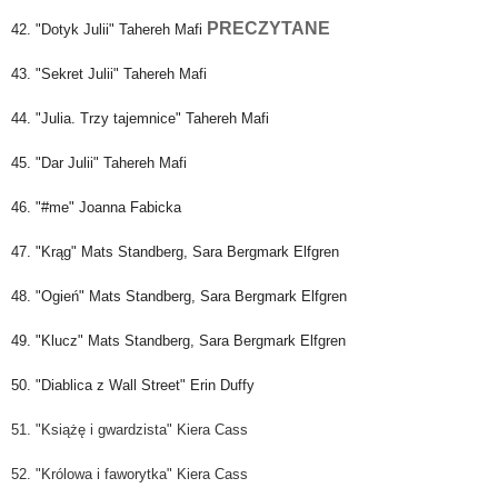
PRECZYTANE
42. "Dotyk Julii" Tahereh Mafi
43. "Sekret Julii" Tahereh Mafi
44. "Julia. Trzy tajemnice" Tahereh Mafi
45. "Dar Julii" Tahereh Mafi
46. "#me" Joanna Fabicka
47. "Krąg" Mats Standberg, Sara Bergmark Elfgren
48. "Ogień" Mats Standberg, Sara Bergmark Elfgren
49. "Klucz" Mats Standberg, Sara Bergmark Elfgren
50. "Diablica z Wall Street" Erin Duffy
51. "Książę i gwardzista" Kiera Cass
52. "Królowa i faworytka" Kiera Cass