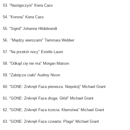
53. "Następczyni" Kiera Cass
54. "Korona" Kiera Cass
55. "Sigrid" Johanne
Hildebrandt
56. "Między wierszami" Tammara Webber
57. "Na przekór nocy" Estelle Laure
58. "Odkąd cię nie ma" Morgan Matson
59. "Zabójcze ciało" Audrey Nixon
60. "GONE: Zniknęli Faza pierwsza: Niepokój" Michael Grant
61. "GONE: Zniknęli Faza druga: Głód" Michael Grant
62. "GONE: Zniknęli Faza trzecia: Kłamstwa" Michael Grant
63. "GONE: Zniknęli Faza czwarta: Plaga" Michael Grant