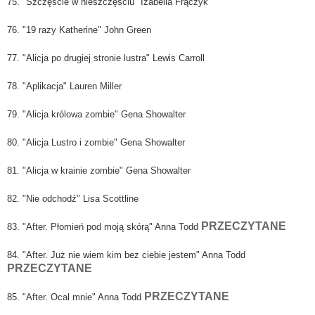
75. "Szczęście w nieszczęściu" Izabella Frączyk
76. "19 razy Katherine" John Green
77. "Alicja po drugiej stronie lustra" Lewis Carroll
78. "Aplikacja" Lauren Miller
79. "Alicja królowa zombie" Gena Showalter
80. "Alicja Lustro i zombie" Gena Showalter
81. "Alicja w krainie zombie" Gena Showalter
82. "Nie odchodź" Lisa Scottline
PRZECZYTANE
83. "After. Płomień pod moją skórą" Anna Todd
84. "After. Już nie wiem kim bez ciebie jestem" Anna Todd
PRZECZYTANE
PRZECZYTANE
85. "After. Ocal mnie" Anna Todd