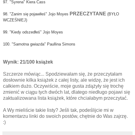
97. "Syrena" Kiera Cass
PRZECZYTANE
98. "Zanim się pojawiłeś" Jojo Moyes
(BYŁO
WCZEŚNIEJ)
99. "Kiedy odszedłeś" Jojo Moyes
100. "Samotna gwiazda" Paullina Simons
Wynik: 21/100 książek
Szczerze mówiąc... Spodziewałam się, że przeczytałam
dosłownie kilka książek z całej listy, ale widzę, że jest ich
całkiem dużo. Oczywiście, moje gusta zdążyły się trochę
zmienić w ciągu tych dwóch lat, dlatego niedługo pojawi się
zaktualizowana lista książek, które chciałabym przeczytać.
A Wy mieliście takie listy? Jeśli tak, podeślijcie mi w
komentarzu linki do swoich postów, chętnie do Was zajrzę.
:)