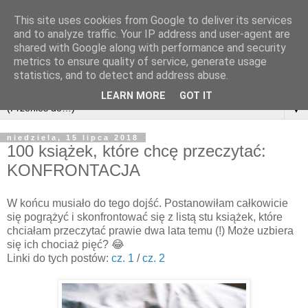
This site uses cookies from Google to deliver its services
and to analyze traffic. Your IP address and user-agent are
shared with Google along with performance and security
metrics to ensure quality of service, generate usage
statistics, and to detect and address abuse.
LEARN MORE
GOT IT
▼
niedziela, 15 lipca 2018
100 książek, które chcę przeczytać:
KONFRONTACJA
W końcu musiało do tego dojść. Postanowiłam całkowicie
się pogrążyć i skonfrontować się z listą stu książek, które
chciałam przeczytać prawie dwa lata temu (!) Może uzbiera
się ich chociaż pięć? 😂
Linki do tych postów:
cz. 1
/
cz. 2