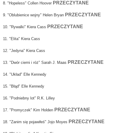
PRZECZYTANE
8. "Hopeless" Collen Hoover
PRZECZYTANE
9. "Oblubienice wojny" Helen Bryan
PRZECZYTANE
10. "Rywalki" Kiera Cass
11. "Elita" Kiera Cass
12. "Jedyna" Kiera Cass
PRZECZYTANE
13. "Dwór cierni i róż" Sarah J. Maas
14. "Układ" Elle Kennedy
15. "Błąd" Elle Kennedy
16. "Podniebny lot" R.K. Lilley
PRZECZYTANE
17. "Promyczek" Kim Holden
PRZECZYTANE
18. "Zanim się pojawiłeś" Jojo Moyes