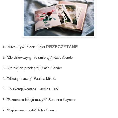
PRZECZYTANE
1. "Alive. Żywi" Scott Sigler
2. "Złe dziewczyny nie umierają" Katie Alender
3. "Od złej do przeklętej" Katie Alender
4. "Mówiąc inaczej" Paulina Mikuła
5. "To skomplikowane" Jessica Park
6. "Przerwana lekcja muzyki" Susanna Kaysen
7. "Papierowe miasta" John Green