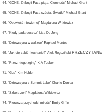
64. "GONE: Zniknęli Faza piąta: Ciemność" Michael Grant
65. "GONE: Zniknęli Faza szósta: Światło" Michael Grant
66. "Opowieść niewiernej" Magdalena Witkiewicz
67. "Kiedy pada deszcz" Lisa De Jong
68. "Dziewczyna w walizce" Raphael Montes
PRZECZYTANE
69. "Jak cię zabić, kochanie?" Alek Rogoziński
70. "Przez niego zginę" K.A Tucker
71. "Gus" Kim Holden
72. "Dziewczyna z Summit Lake" Charlie Donlea
73. "Szkoła żon" Magdalena Witkiewicz
74. "Pierwsza przychodzi miłość" Emily Giffin