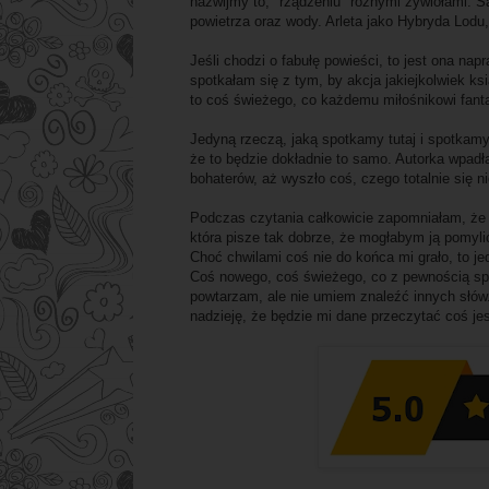
nazwijmy to, "rządzeniu" różnymi żywiołami. Są
powietrza oraz wody. Arleta jako Hybryda Lod
Jeśli chodzi o fabułę powieści, to jest ona na
spotkałam się z tym, by akcja jakiejkolwiek ks
to coś świeżego, co każdemu miłośnikowi fant
Jedyną rzeczą, jaką spotkamy tutaj i spotkam
że to będzie dokładnie to samo. Autorka wpadła
bohaterów, aż wyszło coś, czego totalnie się 
Podczas czytania całkowicie zapomniałam, że t
która pisze tak dobrze, że mogłabym ją pomyli
Choć chwilami coś nie do końca mi grało, to je
Coś nowego, coś świeżego, co z pewnością sp
powtarzam, ale nie umiem znaleźć innych słów
nadzieję, że będzie mi dane przeczytać coś je