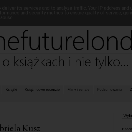
deliver its services and to analyze traffic. Your IP address and
formance and security metrics to ensure quality of service, ge
 abuse.
Książki
Książnicowe recenzje
Filmy i seriale
Podsumowania
Z
briela Kusz
Obecn