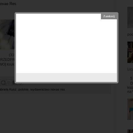
ovae Res
.
pod
(316)
(1345) Ślepnąc Od
(1163) I Promise
PRZEDPREMIERO
Gwiazd, Pola Hibn...
You, Z.K. Marey
WO] Kruk, Katar...
Lic
5
D
ksi
briela Kusz
,
polskie
,
wydawnictwo novae res
na 