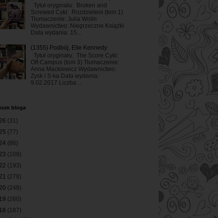
Tytuł oryginału: Broken and
Screwed Cykl: Rozdzieleni (tom 1)
Tłumaczenie: Julia Wolin
Wydawnictwo: Niegrzeczne Książki
Data wydania: 15...
(1355) Podbój, Elle Kennedy
Tytuł oryginału: The Score Cykl:
Off-Campus (tom 3) Tłumaczenie:
Anna Mackiewicz Wydawnictwo:
Zysk i S-ka Data wydania:
9.02.2017 Liczba ...
wum bloga
26
(31)
25
(77)
24
(86)
23
(108)
22
(193)
21
(278)
20
(248)
19
(260)
18
(187)