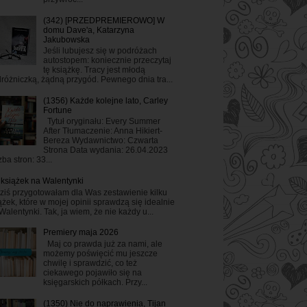
(342) [PRZEDPREMIEROWO] W
domu Dave'a, Katarzyna
Jakubowska
Jeśli lubujesz się w podróżach
autostopem: koniecznie przeczytaj
tę książkę. Tracy jest młodą
różniczką, żądną przygód. Pewnego dnia tra...
(1356) Każde kolejne lato, Carley
Fortune
Tytuł oryginału: Every Summer
After Tłumaczenie: Anna Hikiert-
Bereza Wydawnictwo: Czwarta
Strona Data wydania: 26.04.2023
zba stron: 33...
 książek na Walentynki
ziś przygotowałam dla Was zestawienie kilku
ążek, które w mojej opinii sprawdzą się idealnie
Walentynki. Tak, ja wiem, że nie każdy u...
Premiery maja 2026
Maj co prawda już za nami, ale
możemy poświęcić mu jeszcze
chwilę i sprawdzić, co też
ciekawego pojawiło się na
księgarskich półkach. Przy...
(1350) Nie do naprawienia, Tijan