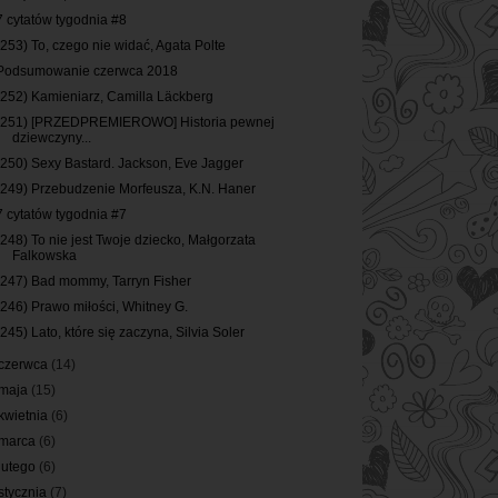
7 cytatów tygodnia #8
(253) To, czego nie widać, Agata Polte
Podsumowanie czerwca 2018
(252) Kamieniarz, Camilla Läckberg
(251) [PRZEDPREMIEROWO] Historia pewnej
dziewczyny...
(250) Sexy Bastard. Jackson, Eve Jagger
(249) Przebudzenie Morfeusza, K.N. Haner
7 cytatów tygodnia #7
(248) To nie jest Twoje dziecko, Małgorzata
Falkowska
(247) Bad mommy, Tarryn Fisher
(246) Prawo miłości, Whitney G.
(245) Lato, które się zaczyna, Silvia Soler
czerwca
(14)
maja
(15)
kwietnia
(6)
marca
(6)
lutego
(6)
stycznia
(7)