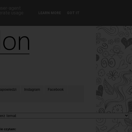
 user-agent
nerate usage
LEARN MORE
GOT IT
apowiedzi
Instagram
Facebook
ie czytam: