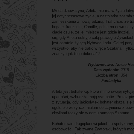
Młoda dziewczyna, Arleta, nie ma w życiu łatwo
jej dotychczasowe życie, a nastolatka został
zamieszkania z nową rodziną. Traf chce, że tra
bogatej franzucki, Camille, gdzie na nowo uczy
ciągle czuje, że jej miejsce jest gdzie indziej.
się, gdy Arleta odkryje całą prawdę o Żywiołach
jest ostatnią żyjącą Hybrydą Lodu. Od tej pory
wszystko, aby nie trafić w ręce Szatana. Tylko,
znaczy i jak tego dokonać?
Wydawnictwo:
Novae Re
Data wydania:
2018
Liczba stron:
354
Fantastyka
Arleta jest bohaterką, która mimo swojej irytu
upartości, wzbudziła moją sympatię. Po raz pi
z sytuacją, gdy jakikolwiek bohater okazał się
ogóle pierwszy raz miałam do czynienia z powie
chwilami toczy się w domu samego Szatana.
Bohaterowie drugoplanowi jakich tu spotykamy,
osobowości. Tak zwane Żywiołaki, których moce