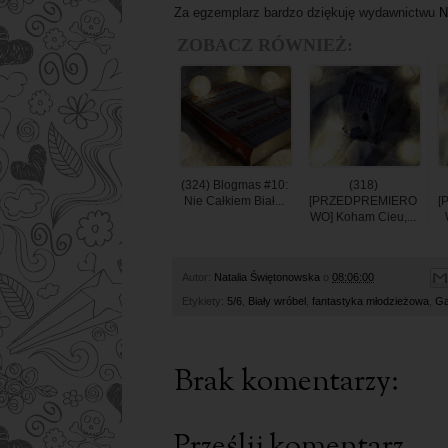
Za egzemplarz bardzo dziękuję wydawnictwu
N
ZOBACZ RÓWNIEŻ:
(324) Blogmas #10:
(318)
Nie Całkiem Biał...
[PRZEDPREMIERO
[
WO] Koham Cieu,...
Autor:
Natalia Świętonowska
o
08:06:00
Etykiety:
5/6
,
Biały wróbel
,
fantastyka młodzieżowa
,
Ga
Brak komentarzy:
Prześlij komentarz