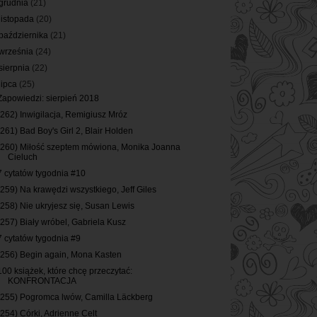
grudnia
(21)
listopada
(20)
października
(21)
września
(24)
sierpnia
(22)
lipca
(25)
Zapowiedzi: sierpień 2018
(262) Inwigilacja, Remigiusz Mróz
(261) Bad Boy's Girl 2, Blair Holden
(260) Miłość szeptem mówiona, Monika Joanna
Cieluch
7 cytatów tygodnia #10
(259) Na krawędzi wszystkiego, Jeff Giles
(258) Nie ukryjesz się, Susan Lewis
(257) Biały wróbel, Gabriela Kusz
7 cytatów tygodnia #9
(256) Begin again, Mona Kasten
100 książek, które chcę przeczytać:
KONFRONTACJA
(255) Pogromca lwów, Camilla Läckberg
(254) Córki, Adrienne Celt