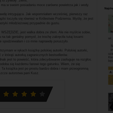
 to żywioły: ziemi,
u, ma w swoim posiadaniu moce zarówno powietrza jak i wody.
Najchę
prawdę intrygująca. Jak wspomniałam wcześniej, pierwszy raz
iążki toczyła się również w Królestwie Podziemia. Myślę, że jest
astyki młodzieżowej przypadnie do gustu.
y WSZĘDZIE, jest walka dobra ze złem. Ale nie myślcie sobie,
 na tak genialny pomysł, że trochę zakręciła tutaj losami
wi..
nie spodziewałam i co mnie naprawdę poruszyło.
S
P
rzymam w rękach książkę polskiej autorki. Polskiej autorki,
uza
ć z którąś autorką zagranicznych bestsellerów.
Kie
dnak jest to powieść, która zdecydowanie zasługuje na rozgłos.
będ
odoba się każdemu fanowi tego gatunku. Wiem, że się
. Ta książka jest po prostu bardzo dobra i mam przeogromną
szcze autorstwa pani Kusz.