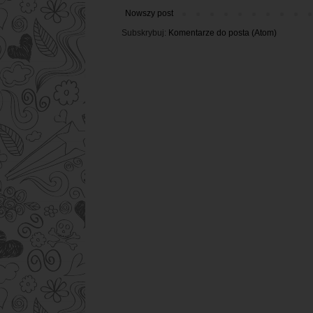
Nowszy post
Subskrybuj:
Komentarze do posta (Atom)