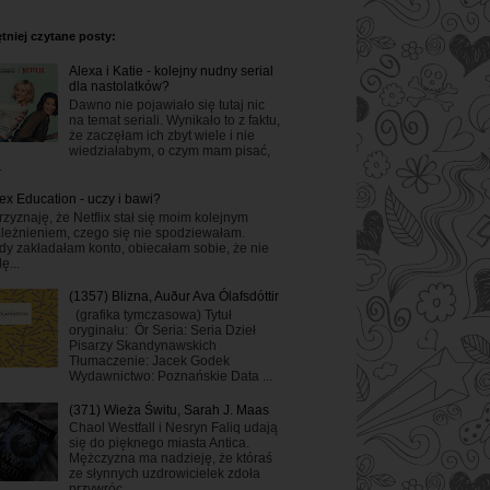
tniej czytane posty:
Alexa i Katie - kolejny nudny serial
dla nastolatków?
Dawno nie pojawiało się tutaj nic
na temat seriali. Wynikało to z faktu,
że zaczęłam ich zbyt wiele i nie
wiedziałabym, o czym mam pisać,
.
ex Education - uczy i bawi?
rzyznaję, że Netflix stał się moim kolejnym
leżnieniem, czego się nie spodziewałam.
dy zakładałam konto, obiecałam sobie, że nie
ę...
(1357) Blizna, Auður Ava Ólafsdóttir
(grafika tymczasowa) Tytuł
oryginału: Ör Seria: Seria Dzieł
Pisarzy Skandynawskich
Tłumaczenie: Jacek Godek
Wydawnictwo: Poznańskie Data ...
(371) Wieża Świtu, Sarah J. Maas
Chaol Westfall i Nesryn Faliq udają
się do pięknego miasta Antica.
Mężczyzna ma nadzieję, że któraś
ze słynnych uzdrowicielek zdoła
przywróc...