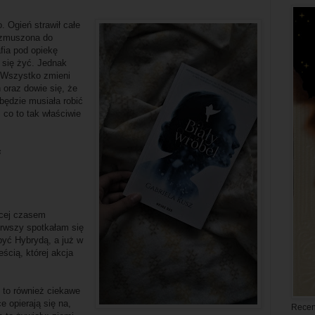
. Ogień strawił całe
a zmuszona do
fia pod opiekę
 się żyć. Jednak
.. Wszystko zmieni
 oraz dowie się, że
 będzie musiała robić
 co to tak właściwie
s
jącej czasem
erwszy spotkałam się
 być Hybrydą, a już w
ścią, której akcja
 to również ciekawe
 opierają się na,
Recen