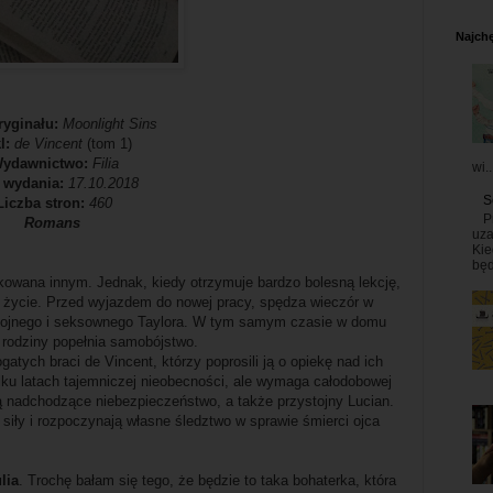
Najchę
ryginału:
Moonlight Sins
l:
de Vincent
(tom 1)
ydawnictwo:
Filia
wi..
 wydania:
17.10.2018
S
Liczba stron:
460
P
Romans
uza
Kie
będ
kowana innym. Jednak, kiedy otrzymuje bardzo bolesną lekcję,
 życie. Przed wyjazdem do nowej pracy, spędza wieczór w
ystojnego i seksownego Taylora. W tym samym czasie w domu
a rodziny popełnia samobójstwo.
gatych braci de Vincent, którzy poprosili ją o opiekę nad ich
lku latach tajemniczej nieobecności, ale wymaga całodobowej
ą nadchodzące niebezpieczeństwo, a także przystojny Lucian.
 siły i rozpoczynają własne śledztwo w sprawie śmierci ojca
lia
. Trochę bałam się tego, że będzie to taka bohaterka, która