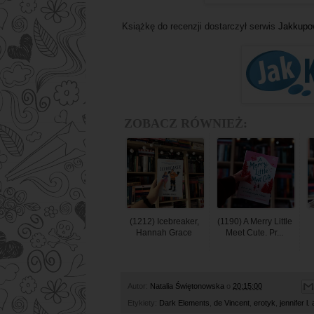
Książkę do recenzji dostarczył serwis
Jakkupo
ZOBACZ RÓWNIEŻ:
(1212) Icebreaker,
(1190) A Merry Little
Hannah Grace
Meet Cute. Pr...
Autor:
Natalia Świętonowska
o
20:15:00
Etykiety:
Dark Elements
,
de Vincent
,
erotyk
,
jennifer l