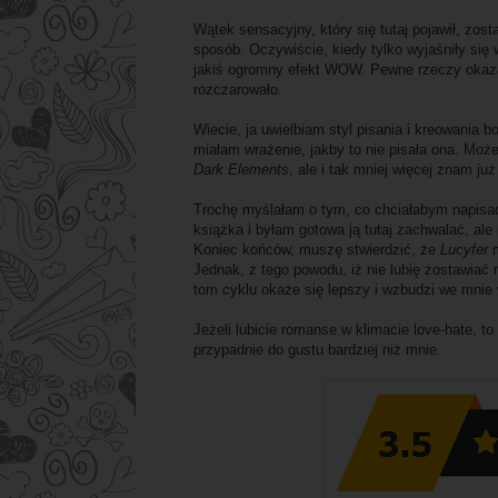
Wątek sensacyjny, który się tutaj pojawił, zost
sposób. Oczywiście, kiedy tylko wyjaśniły się
jakiś ogromny efekt WOW. Pewne rzeczy okazał
rozczarowało.
Wiecie, ja uwielbiam styl pisania i kreowania 
miałam wrażenie, jakby to nie pisała ona. Moż
Dark Elements
, ale i tak mniej więcej znam już
Trochę myślałam o tym, co chciałabym napisać n
książka i byłam gotowa ją tutaj zachwalać, al
Koniec końców, muszę stwierdzić, że
Lucyfer
Jednak, z tego powodu, iż nie lubię zostawiać
tom cyklu okaże się lepszy i wzbudzi we mnie 
Jeżeli lubicie romanse w klimacie love-hate, 
przypadnie do gustu bardziej niż mnie.