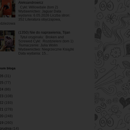
Aleksandrowicz
Cykl: Willowdale (tom 2)
Wydawnictwo: Jaguar Data
wydania: 6.05.2026 Liczba stron:
352 Literatura obyczajowa,
odzieżowa
(1350) Nie do naprawienia, Tijan
Tytuł oryginału: Broken and
Screwed Cykl: Rozdzieleni (tom 1)
Tłumaczenie: Julia Wolin
Wydawnictwo: Niegrzeczne Książki
Data wydania: 15...
wum bloga
26
(31)
25
(77)
24
(86)
23
(108)
22
(193)
21
(278)
20
(248)
19
(260)
grudnia
(14)