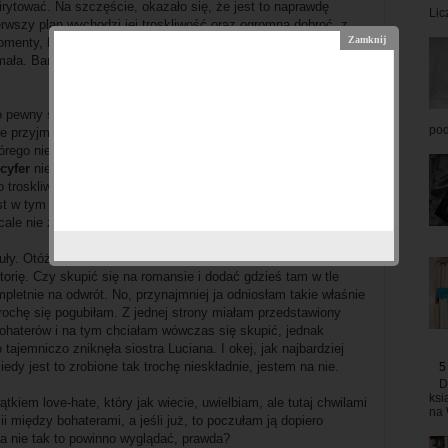
 irytować. Na szczęście, okazało się, że jest to naprawdę
Lic
erwszy plan wychodzi jej troskliwość oraz ogromna dobroć, z
enty, kiedy widać było jej złość na Luciana, ale nawet
mała. Bardzo polubiłam tę bohaterkę, więc dzięki temu książka
 pewny siebie, chcący mieć wszystko i wszystkich pod
pod
nie przyjmuje odmowy. Po takim opisie zapewne większość z
órego nie da się lubić. No cóż. Jennifer lubi kreować postacie z
cyfer
nie jest aż taki zły. Może i denerwował mnie swoim oślim
o troskliwość, chęć dbania o bezpieczeństwo rodziny, miłość do
jest w tym wszystkim najzabawniejsze, ponieważ
Lucian
został
le nie zachowuje się aż tak źle.
buły. Otóż autorka w pewnym momencie chyba nie do końca
storię. Czy skupić się na romansie i dodać gdzieś tam w tle
pletnie na odwrót. No, przynajmniej ja odniosłam takie właśnie
rochę się pogubiłam. Z jednej strony miałam przedstawiony
ohaterów i na tym chciałam wówczas się skupić, jednak
tajemniczo zniknęła siostra Luciana. I okej, jak najbardziej
edy jest to zrobione tak trochę nieskładnie, jestem na nie.
5
D
ksi
iem love-hate, który jak wiecie, uwielbiam, ale tutaj chwilami
na 
i między bohaterami, a jeśli już, to poczułam ją dopiero
ba nie tak to powinno wyglądać, prawda?