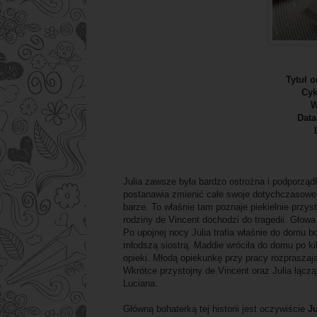
Tytuł o
Cyk
W
Data
Julia zawsze była bardzo ostrożna i podporząd
postanawia zmienić całe swoje dotychczasowe
barze. To właśnie tam poznaje piekielnie prz
rodziny de Vincent dochodzi do tragedii. Głow
Po upojnej nocy Julia trafia właśnie do domu bo
młodszą siostrą. Maddie wróciła do domu po ki
opieki. Młodą opiekunkę przy pracy rozpraszaj
Wkrótce przystojny de Vincent oraz Julia łączą
Luciana.
Główną bohaterką tej historii jest oczywiście
Ju