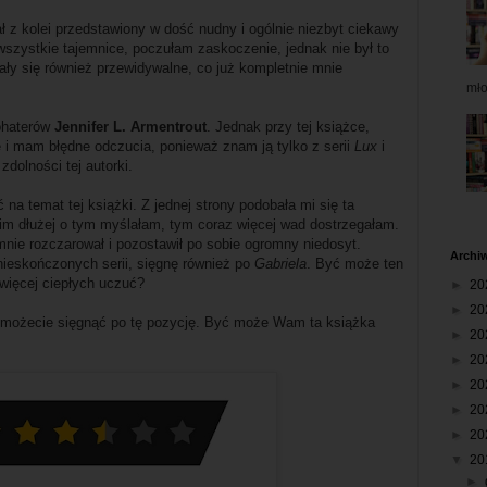
ał z kolei przedstawiony w dość nudny i ogólnie niezbyt ciekawy
 wszystkie tajemnice, poczułam zaskoczenie, jednak nie był to
y się również przewidywalne, co już kompletnie mnie
mł
bohaterów
Jennifer L. Armentrout
. Jednak przy tej książce,
e i mam błędne odczucia, ponieważ znam ją tylko z serii
Lux
i
 zdolności tej autorki.
a temat tej książki. Z jednej strony podobała mi się ta
e im dłużej o tym myślałam, tym coraz więcej wad dostrzegałam.
mnie rozczarował i pozostawił po sobie ogromny niedosyt.
Archi
 nieskończonych serii, sięgnę również po
Gabriela
. Być może ten
więcej ciepłych uczuć?
►
20
►
20
to możecie sięgnąć po tę pozycję. Być może Wam ta książka
►
20
►
20
►
20
►
20
►
20
▼
20
►