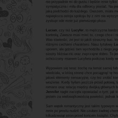
nie przypadnie mi do gustu i będzie mnie tylko
sympatyczna i miła dla odbiorcy postać. Na pi
jaką podchodzi do każdego. Owszem, miała mom
największa ostoja spokoju by z nim nie wytrzy
zyskuje ode mnie już pierwszego plusa.
Lucian
, czy też
Lucyfer
, to mężczyzna bardzo
kontrolą. Zawsze musi mieć to, czego chce i 
Was stwierdzi, że jest to jakiś straszny buc, kt
różnymi cechami charakteru. Nasz tytułowy
Lu
uporem, ale gdzieś tam wychodziła z niego jeg
siostry bliźniaczki oraz zwyczajne dobro. To 
ochrzczony mianem Lucyfera podczas kiedy wca
Wypowiem się teraz trochę na temat samej fa
wiedziała, w którą stronę chce pociągnąć tę hi
jakieś elementy sensacyjne, czy też zrobić kom
wrażenie. Kiedy byłam jeszcze przed połową, t
romans oraz relację między dwójką głównych b
Jennifer
nagle zaczęła opowiadać o tym, jak to 
jestem za wielowątkowością powieści, jednak ki
Sam wątek romantyczny jest takim typowym wątk
mnie po prostu nudził. Nie czułam żadnej chemi
kilkadziesiąt stron przed końcem książki. Chy