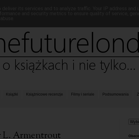
deliver its services and to analyze traffic. Your IP address and
formance and security metrics to ensure quality of service, ge
 abuse.
Książki
Książnicowe recenzje
Filmy i seriale
Podsumowania
Z
er L. Armentrout
Obecn