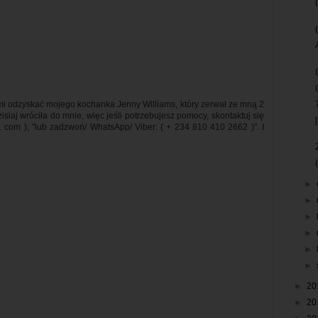
 mi odzyskać mojego kochanka Jenny Williams, który zerwał ze mną 2
isiaj wróciła do mnie, więc jeśli potrzebujesz pomocy, skontaktuj się
. com ), "lub zadzwoń/ WhatsApp/ Viber: ( + 234 810 410 2662 )". I
►
►
►
►
►
►
►
20
►
20