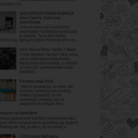
zba stron: 33...
(342) [PRZEDPREMIEROWO] W
domu Dave'a, Katarzyna
Jakubowska
Jeśli lubujesz się w podróżach
autostopem: koniecznie przeczytaj
tę książkę. Tracy jest młodą
różniczką, żądną przygód. Pewnego dnia tra...
(371) Wieża Świtu, Sarah J. Maas
Chaol Westfall i Nesryn Faliq udają
się do pięknego miasta Antica.
Mężczyzna ma nadzieję, że któraś
ze słynnych uzdrowicielek zdoła
przywróc...
Premiery maja 2026
Maj co prawda już za nami, ale
możemy poświęcić mu jeszcze
chwilę i sprawdzić, co też
ciekawego pojawiło się na
księgarskich półkach. Przy...
 książek na Walentynki
ziś przygotowałam dla Was zestawienie kilku
ążek, które w mojej opinii sprawdzą się idealnie
Walentynki. Tak, ja wiem, że nie każdy u...
(1354) Iskra, Michalina