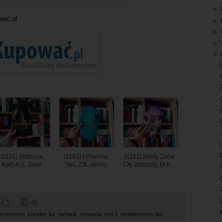
►
wac.pl
►
►
►
▼
(1185) Odkrycie
(1163) I Promise
(1161) Kiedy Znów
Kart, A.S. Sivar
You, Z.K. Marey
Cię Zobaczę, M.K....
. armentrout
,
Lucyfer
,
lux
,
romans
,
sensacja
,
tom 1
,
wydawnictwo filia