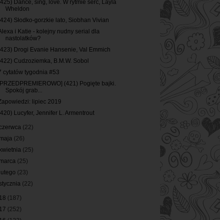
(425) Dance, sing, love. W rytmie serc, Layla
Wheldon
(424) Słodko-gorzkie lato, Siobhan Vivian
Alexa i Katie - kolejny nudny serial dla
nastolatków?
(423) Drogi Evanie Hansenie, Val Emmich
(422) Cudzoziemka, B.M.W. Sobol
7 cytatów tygodnia #53
[PRZEDPREMIEROWO] (421) Pogięte bajki.
Spokój grab...
Zapowiedzi: lipiec 2019
(420) Lucyfer, Jennifer L. Armentrout
czerwca
(22)
maja
(26)
kwietnia
(25)
marca
(25)
lutego
(23)
stycznia
(22)
18
(187)
17
(252)