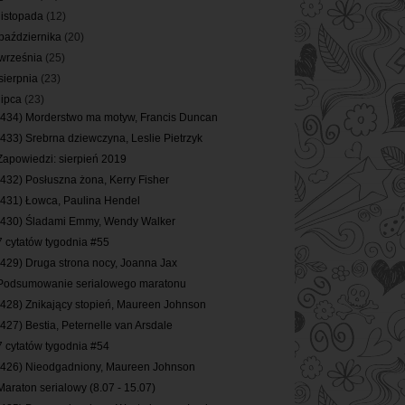
listopada
(12)
października
(20)
września
(25)
sierpnia
(23)
lipca
(23)
(434) Morderstwo ma motyw, Francis Duncan
(433) Srebrna dziewczyna, Leslie Pietrzyk
Zapowiedzi: sierpień 2019
(432) Posłuszna żona, Kerry Fisher
(431) Łowca, Paulina Hendel
(430) Śladami Emmy, Wendy Walker
7 cytatów tygodnia #55
(429) Druga strona nocy, Joanna Jax
Podsumowanie serialowego maratonu
(428) Znikający stopień, Maureen Johnson
(427) Bestia, Peternelle van Arsdale
7 cytatów tygodnia #54
(426) Nieodgadniony, Maureen Johnson
Maraton serialowy (8.07 - 15.07)