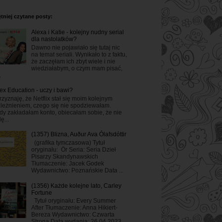
tniej czytane posty:
Alexa i Katie - kolejny nudny serial
dla nastolatków?
Dawno nie pojawiało się tutaj nic
na temat seriali. Wynikało to z faktu,
że zaczęłam ich zbyt wiele i nie
wiedziałabym, o czym mam pisać,
.
ex Education - uczy i bawi?
rzyznaję, że Netflix stał się moim kolejnym
leżnieniem, czego się nie spodziewałam.
dy zakładałam konto, obiecałam sobie, że nie
ę...
(1357) Blizna, Auður Ava Ólafsdóttir
(grafika tymczasowa) Tytuł
oryginału: Ör Seria: Seria Dzieł
Pisarzy Skandynawskich
Tłumaczenie: Jacek Godek
Wydawnictwo: Poznańskie Data ...
(1356) Każde kolejne lato, Carley
Fortune
Tytuł oryginału: Every Summer
After Tłumaczenie: Anna Hikiert-
Bereza Wydawnictwo: Czwarta
Strona Data wydania: 26.04.2023