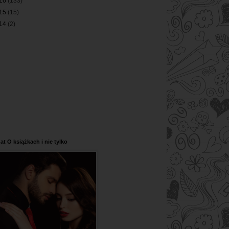
16
(133)
15
(15)
14
(2)
at O książkach i nie tylko