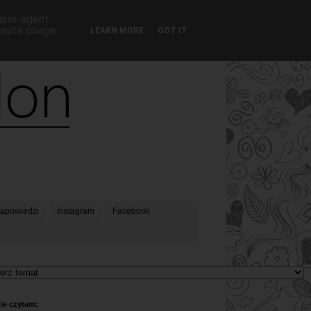
 user-agent
nerate usage
LEARN MORE
GOT IT
apowiedzi
Instagram
Facebook
ie czytam: