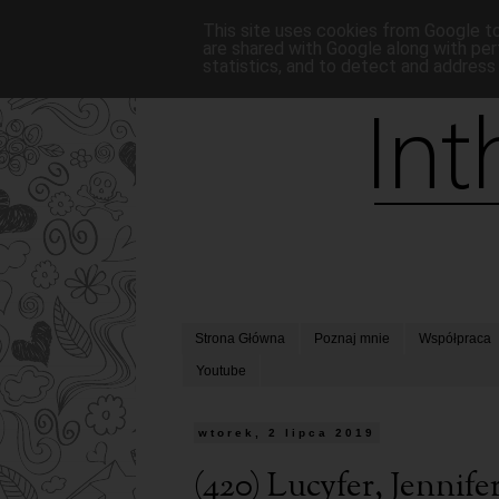
This site uses cookies from Google to 
are shared with Google along with per
statistics, and to detect and address
Strona Główna
Poznaj mnie
Współpraca
Youtube
wtorek, 2 lipca 2019
(420) Lucyfer, Jennif