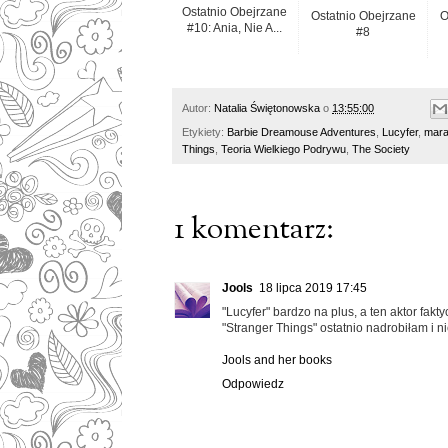
Ostatnio Obejrzane
Ostatnio Obejrzane
O
#10: Ania, Nie A...
#8
Autor:
Natalia Świętonowska
o
13:55:00
Etykiety:
Barbie Dreamouse Adventures
,
Lucyfer
,
mara
Things
,
Teoria Wielkiego Podrywu
,
The Society
1 komentarz:
Jools
18 lipca 2019 17:45
"Lucyfer" bardzo na plus, a ten aktor fakty
"Stranger Things" ostatnio nadrobiłam i n
Jools and her books
Odpowiedz