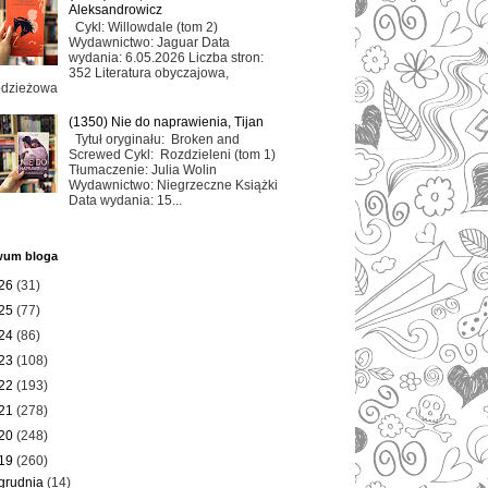
Aleksandrowicz
Cykl: Willowdale (tom 2)
Wydawnictwo: Jaguar Data
wydania: 6.05.2026 Liczba stron:
352 Literatura obyczajowa,
odzieżowa
(1350) Nie do naprawienia, Tijan
Tytuł oryginału: Broken and
Screwed Cykl: Rozdzieleni (tom 1)
Tłumaczenie: Julia Wolin
Wydawnictwo: Niegrzeczne Książki
Data wydania: 15...
wum bloga
26
(31)
25
(77)
24
(86)
23
(108)
22
(193)
21
(278)
20
(248)
19
(260)
grudnia
(14)