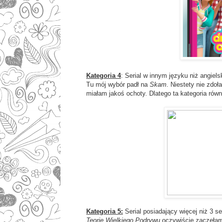
Kategoria 4
: Serial w innym języku niż angiels
Tu mój wybór padł na
Skam
. Niestety nie zdo
miałam jakoś ochoty. Dlatego ta kategoria równ
Kategoria 5:
Serial posiadający więcej niż 3 s
Teorię Wielkiego Podrywu
oczywiście zaczęłam 