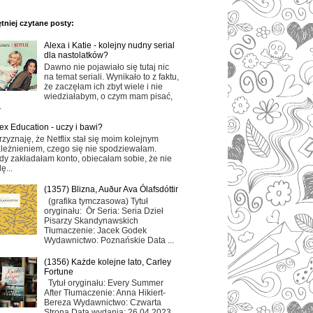
tniej czytane posty:
Alexa i Katie - kolejny nudny serial
dla nastolatków?
Dawno nie pojawiało się tutaj nic
na temat seriali. Wynikało to z faktu,
że zaczęłam ich zbyt wiele i nie
wiedziałabym, o czym mam pisać,
.
ex Education - uczy i bawi?
rzyznaję, że Netflix stał się moim kolejnym
leżnieniem, czego się nie spodziewałam.
dy zakładałam konto, obiecałam sobie, że nie
ę...
(1357) Blizna, Auður Ava Ólafsdóttir
(grafika tymczasowa) Tytuł
oryginału: Ör Seria: Seria Dzieł
Pisarzy Skandynawskich
Tłumaczenie: Jacek Godek
Wydawnictwo: Poznańskie Data ...
(1356) Każde kolejne lato, Carley
Fortune
Tytuł oryginału: Every Summer
After Tłumaczenie: Anna Hikiert-
Bereza Wydawnictwo: Czwarta
Strona Data wydania: 26.04.2023