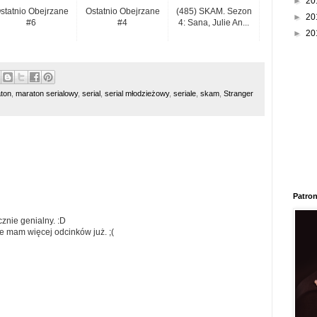
►
20
statnio Obejrzane
Ostatnio Obejrzane
(485) SKAM. Sezon
►
20
#6
#4
4: Sana, Julie An...
►
20
ton
,
maraton serialowy
,
serial
,
serial młodzieżowy
,
seriale
,
skam
,
Stranger
Patron
cznie genialny. :D
ie mam więcej odcinków już. ;(