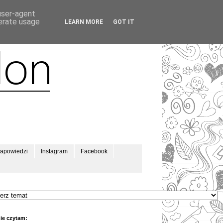
 user-agent
nerate usage
LEARN MORE
GOT IT
apowiedzi
Instagram
Facebook
ie czytam: