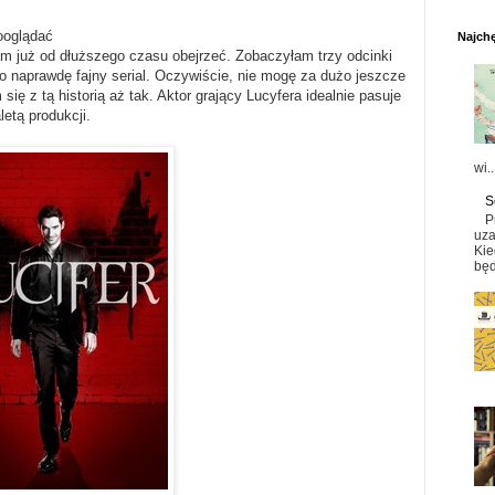
ooglądać
Najchę
ałam już od dłuższego czasu obejrzeć. Zobaczyłam trzy odcinki
o naprawdę fajny serial. Oczywiście, nie mogę za dużo jeszcze
ię z tą historią aż tak. Aktor grający Lucyfera idealnie pasuje
letą produkcji.
wi..
S
P
uza
Kie
będ