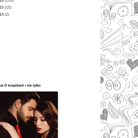
16
(133)
15
(15)
14
(2)
at O książkach i nie tylko