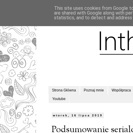
This site uses cookies from Google to 
are shared with Google along with per
statistics, and to detect and address
Strona Główna
Poznaj mnie
Współpraca
Youtube
wtorek, 16 lipca 2019
Podsumowanie seria