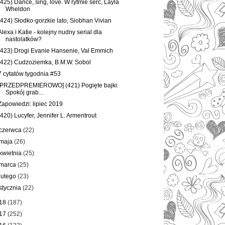
(425) Dance, sing, love. W rytmie serc, Layla
Wheldon
(424) Słodko-gorzkie lato, Siobhan Vivian
Alexa i Katie - kolejny nudny serial dla
nastolatków?
(423) Drogi Evanie Hansenie, Val Emmich
(422) Cudzoziemka, B.M.W. Sobol
7 cytatów tygodnia #53
[PRZEDPREMIEROWO] (421) Pogięte bajki.
Spokój grab...
Zapowiedzi: lipiec 2019
(420) Lucyfer, Jennifer L. Armentrout
czerwca
(22)
maja
(26)
kwietnia
(25)
marca
(25)
lutego
(23)
stycznia
(22)
18
(187)
17
(252)