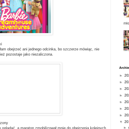
mł
ki
łałam obejrzeć ani jednego odcinka, bo szczerze mówiąc, nie
ież pozostaje jako niezaliczona.
Archi
►
20
►
20
►
20
►
20
►
20
►
20
►
20
▼
20
ezony
►
oglądać, a maraton zmobilizował mnie do obejrzenia kolejnych