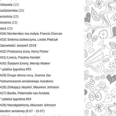
listopada
(12)
października
(20)
września
(25)
sierpnia
(23)
lipca
(23)
(434) Morderstwo ma motyw, Francis Duncan
(433) Srebrna dziewczyna, Leslie Pietrzyk
Zapowiedzi: sierpień 2019
(432) Posłuszna żona, Kerry Fisher
(431) Łowca, Paulina Hendel
(430) Śladami Emmy, Wendy Walker
7 cytatów tygodnia #55
(429) Druga strona nocy, Joanna Jax
Podsumowanie serialowego maratonu
(428) Znikający stopień, Maureen Johnson
(427) Bestia, Peternelle van Arsdale
7 cytatów tygodnia #54
(426) Nieodgadniony, Maureen Johnson
Maraton serialowy (8.07 - 15.07)