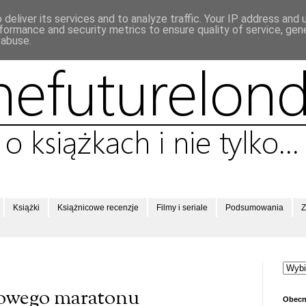
deliver its services and to analyze traffic. Your IP address and
formance and security metrics to ensure quality of service, ge
 abuse.
Książki
Książnicowe recenzje
Filmy i seriale
Podsumowania
Z
lowego maratonu
Obecn