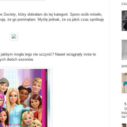
Lic
e Society
, który dobrałam do tej kategorii. Sporo osób mówiło,
ałuję, że go pominęłam. Myślę jednak, że za jakiś czas spróbuję
 jakbym mogła tego nie uczynić? Nawet wciągnęły mnie te
jnych dwóch sezonów.
pod
5
D
ksi
na 