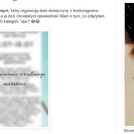
lowym
, który organizują dwie dziewczyny z bookstagrama.
, a ja dziś chciałabym opowiedzieć Wam o tym, co zdążyłam
ch kategorii. Ups? 😂😂
Recen