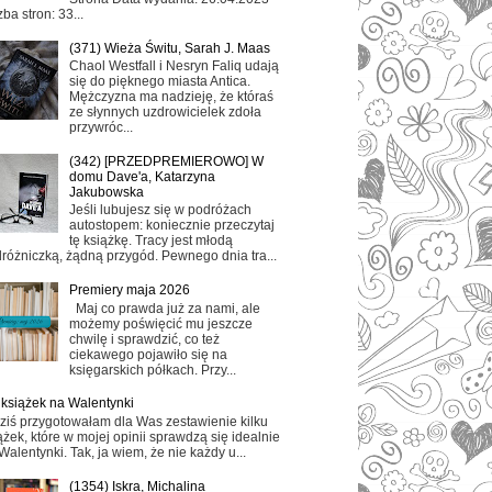
zba stron: 33...
(371) Wieża Świtu, Sarah J. Maas
Chaol Westfall i Nesryn Faliq udają
się do pięknego miasta Antica.
Mężczyzna ma nadzieję, że któraś
ze słynnych uzdrowicielek zdoła
przywróc...
(342) [PRZEDPREMIEROWO] W
domu Dave'a, Katarzyna
Jakubowska
Jeśli lubujesz się w podróżach
autostopem: koniecznie przeczytaj
tę książkę. Tracy jest młodą
różniczką, żądną przygód. Pewnego dnia tra...
Premiery maja 2026
Maj co prawda już za nami, ale
możemy poświęcić mu jeszcze
chwilę i sprawdzić, co też
ciekawego pojawiło się na
księgarskich półkach. Przy...
 książek na Walentynki
ziś przygotowałam dla Was zestawienie kilku
ążek, które w mojej opinii sprawdzą się idealnie
Walentynki. Tak, ja wiem, że nie każdy u...
(1354) Iskra, Michalina