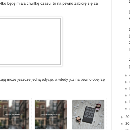
tylko będę miała chwilkę czasu, to na pewno zabiorę się za
►
ują może jeszcze jedną edycję, a wtedy już na pewno obejrzę
►
►
►
►
►
►
20
►
20