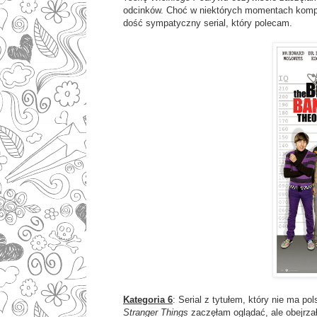
odcinków. Choć w niektórych momentach komple
dość sympatyczny serial, który polecam.
Kategoria 6
: Serial z tytułem, który nie ma po
Stranger Things
zaczęłam oglądać, ale obejrzał