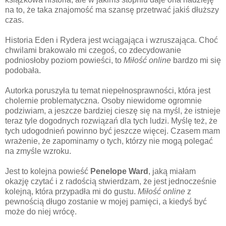
na to, że taka znajomość ma szansę przetrwać jakiś dłuższy
czas.
Historia Eden i Rydera jest wciągająca i wzruszająca. Choć
chwilami brakowało mi czegoś, co zdecydowanie
podniosłoby poziom powieści, to
Miłość online
bardzo mi się
podobała.
Autorka poruszyła tu temat niepełnosprawności, która jest
cholernie problematyczna. Osoby niewidome ogromnie
podziwiam, a jeszcze bardziej cieszę się na myśl, że istnieje
teraz tyle dogodnych rozwiązań dla tych ludzi. Myślę też, że
tych udogodnień powinno być jeszcze więcej. Czasem mam
wrażenie, że zapominamy o tych, którzy nie mogą polegać
na zmyśle wzroku.
Jest to kolejna powieść
Penelope Ward
, jaką miałam
okazję czytać i z radością stwierdzam, że jest jednocześnie
kolejną, która przypadła mi do gustu.
Miłość online
z
pewnością długo zostanie w mojej pamięci, a kiedyś być
może do niej wrócę.