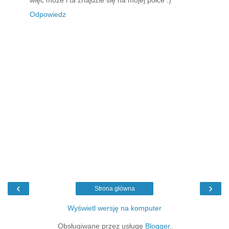
więc może i ta znajdzie się na mojej półce :)
Odpowiedz
‹
›
Strona główna
Wyświetl wersję na komputer
Obsługiwane przez usługę
Blogger
.