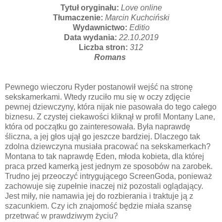
Tytuł oryginału:
Love online
Tłumaczenie:
Marcin Kuchciński
Wydawnictwo:
Editio
Data wydania:
22.10.2019
Liczba stron:
312
Romans
Pewnego wieczoru Ryder postanowił wejść na stronę
sekskamerkami. Wtedy rzuciło mu się w oczy zdjęcie
pewnej dziewczyny, która nijak nie pasowała do tego całego
biznesu. Z czystej ciekawości kliknął w profil Montany Lane,
która od początku go zainteresowała. Była naprawdę
śliczna, a jej głos ujął go jeszcze bardziej. Dlaczego tak
zdolna dziewczyna musiała pracować na sekskamerkach?
Montana to tak naprawdę Eden, młoda kobieta, dla której
praca przed kamerką jest jednym ze sposobów na zarobek.
Trudno jej przeoczyć intrygującego ScreenGoda, ponieważ
zachowuje się zupełnie inaczej niż pozostali oglądający.
Jest miły, nie namawia jej do rozbierania i traktuje ją z
szacunkiem. Czy ich znajomość będzie miała szansę
przetrwać w prawdziwym życiu?