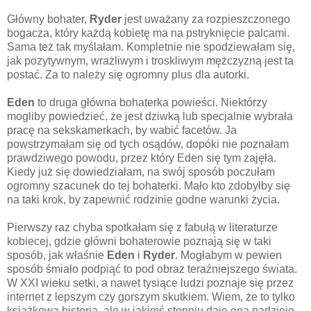
Główny bohater,
Ryder
jest uważany za rozpieszczonego
bogacza, który każdą kobietę ma na pstryknięcie palcami.
Sama też tak myślałam. Kompletnie nie spodziewałam się,
jak pozytywnym, wrażliwym i troskliwym mężczyzną jest ta
postać. Za to należy się ogromny plus dla autorki.
Eden
to druga główna bohaterka powieści. Niektórzy
mogliby powiedzieć, że jest dziwką lub specjalnie wybrała
pracę na sekskamerkach, by wabić facetów. Ja
powstrzymałam się od tych osądów, dopóki nie poznałam
prawdziwego powodu, przez który Eden się tym zajęła.
Kiedy już się dowiedziałam, na swój sposób poczułam
ogromny szacunek do tej bohaterki. Mało kto zdobyłby się
na taki krok, by zapewnić rodzinie godne warunki życia.
Pierwszy raz chyba spotkałam się z fabułą w literaturze
kobiecej, gdzie główni bohaterowie poznają się w taki
sposób, jak właśnie
Eden
i
Ryder
. Mogłabym w pewien
sposób śmiało podpiąć to pod obraz teraźniejszego świata.
W XXI wieku setki, a nawet tysiące ludzi poznaje się przez
internet z lepszym czy gorszym skutkiem. Wiem, że to tylko
książkowa historia, ale w jakimś stopniu daje ona nadzieję