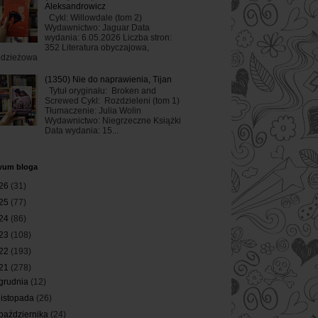
Aleksandrowicz
Cykl: Willowdale (tom 2)
Wydawnictwo: Jaguar Data
wydania: 6.05.2026 Liczba stron:
352 Literatura obyczajowa,
odzieżowa
(1350) Nie do naprawienia, Tijan
Tytuł oryginału: Broken and
Screwed Cykl: Rozdzieleni (tom 1)
Tłumaczenie: Julia Wolin
Wydawnictwo: Niegrzeczne Książki
Data wydania: 15...
wum bloga
26
(31)
25
(77)
24
(86)
23
(108)
22
(193)
21
(278)
grudnia
(12)
listopada
(26)
października
(24)