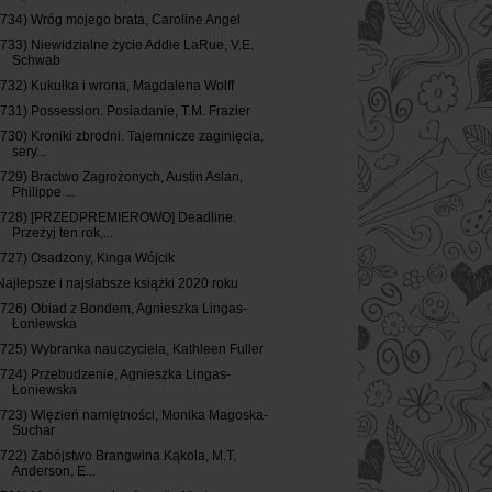
(734) Wróg mojego brata, Caroline Angel
(733) Niewidzialne życie Addie LaRue, V.E.
Schwab
(732) Kukułka i wrona, Magdalena Wolff
(731) Possession. Posiadanie, T.M. Frazier
(730) Kroniki zbrodni. Tajemnicze zaginięcia,
sery...
(729) Bractwo Zagrożonych, Austin Aslan,
Philippe ...
(728) [PRZEDPREMIEROWO] Deadline.
Przeżyj ten rok,...
(727) Osadzony, Kinga Wójcik
Najlepsze i najsłabsze książki 2020 roku
(726) Obiad z Bondem, Agnieszka Lingas-
Łoniewska
(725) Wybranka nauczyciela, Kathleen Fuller
(724) Przebudzenie, Agnieszka Lingas-
Łoniewska
(723) Więzień namiętności, Monika Magoska-
Suchar
(722) Zabójstwo Brangwina Kąkola, M.T.
Anderson, E...