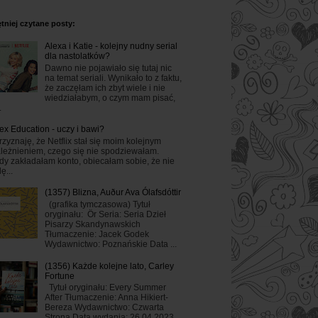
tniej czytane posty:
Alexa i Katie - kolejny nudny serial
dla nastolatków?
Dawno nie pojawiało się tutaj nic
na temat seriali. Wynikało to z faktu,
że zaczęłam ich zbyt wiele i nie
wiedziałabym, o czym mam pisać,
.
ex Education - uczy i bawi?
rzyznaję, że Netflix stał się moim kolejnym
leżnieniem, czego się nie spodziewałam.
dy zakładałam konto, obiecałam sobie, że nie
ę...
(1357) Blizna, Auður Ava Ólafsdóttir
(grafika tymczasowa) Tytuł
oryginału: Ör Seria: Seria Dzieł
Pisarzy Skandynawskich
Tłumaczenie: Jacek Godek
Wydawnictwo: Poznańskie Data ...
(1356) Każde kolejne lato, Carley
Fortune
Tytuł oryginału: Every Summer
After Tłumaczenie: Anna Hikiert-
Bereza Wydawnictwo: Czwarta
Strona Data wydania: 26.04.2023