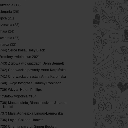
września
(17)
sierpnia
(26)
lipca
(21)
czerwca
(23)
maja
(24)
kwietnia
(27)
marca
(32)
(744) Serce trolla, Holly Black
Premiery kwietniowe 2021
(743) Z głową w gwiazdach, Jenn Bennett
(742) Chorwackie powroty, Anna Karpińska
(741) Chorwacka przystań, Anna Karpińska
(740) Twoje fotografie, Tammy Robinson
(739) Wizyta, Helen Phillips
7 cytatów tygodnia #104
(738) Moc amuletu, Bianca Iosivoni & Laura
Kneidl
(737) Mars, Agnieszka Lingas-Łoniewska
(736) Layla, Colleen Hoover
(735) Chemia śmierci, Simon Beckett