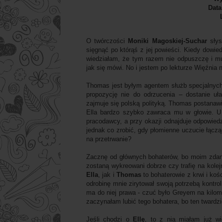
Data
O twórczości
Moniki Magoskiej-Suchar
słys
sięgnąć po którąś z jej powieści. Kiedy dowie
wiedziałam, że tym razem nie odpuszczę i mu
jak się mówi. No i jestem po lekturze Więźnia n
Thomas jest byłym agentem służb specjalnych
propozycję nie do odrzucenia – dostanie u
zajmuje się polską polityką. Thomas postanawia
Ella bardzo szybko zawraca mu w głowie. U 
pracodawcy, a przy okazji odnajduje odpowied
jednak co zrobić, gdy płomienne uczucie łącz
na przetrwanie?
Zacznę od głównych bohaterów, bo moim zdan
zostaną wykreowani dobrze czy trafię na kolej
Ella
, jak i
Thomas
to bohaterowie z krwi i koś
odrobinę mnie zirytował swoją potrzebą kontro
ma do niej prawa - czuć było Greyem na kilome
zaczynałam lubić tego bohatera, bo ten twardz
Jeśli chodzi o
Ellę
, to z nią miałam już w