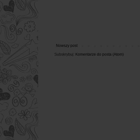
Nowszy post
Subskrybuj:
Komentarze do posta (Atom)