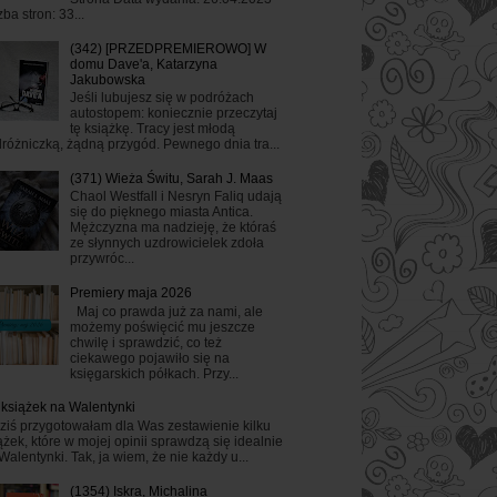
zba stron: 33...
(342) [PRZEDPREMIEROWO] W
domu Dave'a, Katarzyna
Jakubowska
Jeśli lubujesz się w podróżach
autostopem: koniecznie przeczytaj
tę książkę. Tracy jest młodą
różniczką, żądną przygód. Pewnego dnia tra...
(371) Wieża Świtu, Sarah J. Maas
Chaol Westfall i Nesryn Faliq udają
się do pięknego miasta Antica.
Mężczyzna ma nadzieję, że któraś
ze słynnych uzdrowicielek zdoła
przywróc...
Premiery maja 2026
Maj co prawda już za nami, ale
możemy poświęcić mu jeszcze
chwilę i sprawdzić, co też
ciekawego pojawiło się na
księgarskich półkach. Przy...
 książek na Walentynki
ziś przygotowałam dla Was zestawienie kilku
ążek, które w mojej opinii sprawdzą się idealnie
Walentynki. Tak, ja wiem, że nie każdy u...
(1354) Iskra, Michalina