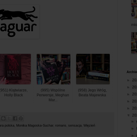
mł
Archi
►
20
►
20
(951) Klątwiarze,
(995) Wspólne
(958) Jego Wróg,
►
20
Holly Black
Perwersje, Meghan
Beata Majewska
Mar...
►
20
►
20
▼
20
►
tura polska
,
Monika Magoska-Suchar
,
romans
,
sensacja
,
Więzień
►
►