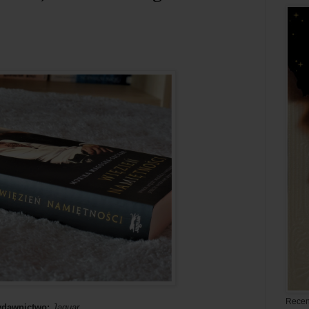
Recen
dawnictwo:
Jaguar