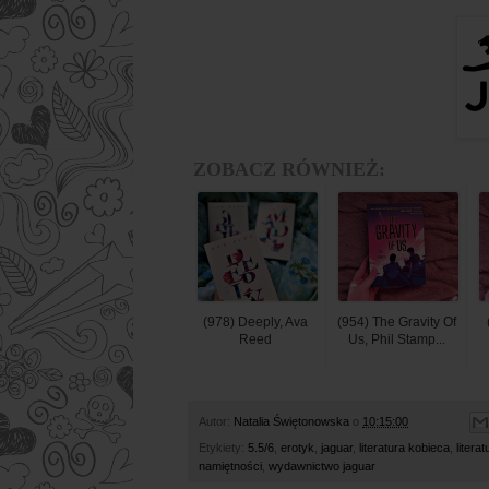
ZOBACZ RÓWNIEŻ:
(978) Deeply, Ava
(954) The Gravity Of
Reed
Us, Phil Stamp...
Autor:
Natalia Świętonowska
o
10:15:00
Etykiety:
5.5/6
,
erotyk
,
jaguar
,
literatura kobieca
,
litera
namiętności
,
wydawnictwo jaguar