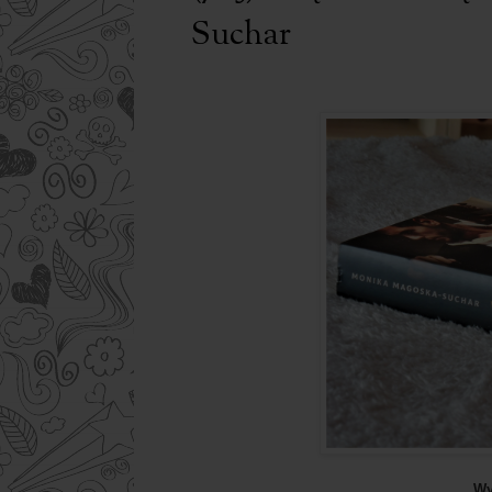
Suchar
Wy