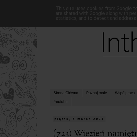
This site uses cookies from Google to 
are shared with Google along with per
statistics, and to detect and address
Strona Główna
Poznaj mnie
Współpraca
Youtube
piątek, 5 marca 2021
(723) Więzień namię