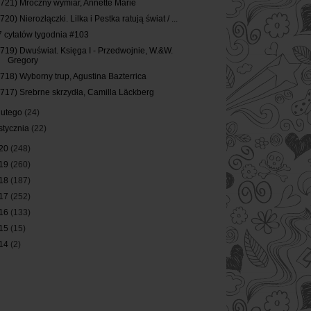
(721) Mroczny wymiar, Annette Marie
(720) Nierozłączki. Lilka i Pestka ratują świat / ...
7 cytatów tygodnia #103
(719) Dwuświat. Księga I - Przedwojnie, W.&W.
Gregory
(718) Wyborny trup, Agustina Bazterrica
(717) Srebrne skrzydła, Camilla Läckberg
lutego
(24)
stycznia
(22)
20
(248)
19
(260)
18
(187)
17
(252)
16
(133)
15
(15)
14
(2)