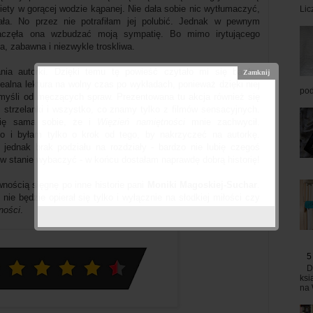
biety w gorącej wodzie kąpanej. Nie dała sobie nic wytłumaczyć,
Lic
ała. No przez nie potrafiłam jej polubić. Jednak w pewnym
częła ona wzbudzać moją sympatię. Bo mimo irytującego
na, zabawna i niezwykle troskliwa.
ia autorki. Dzięki temu tę powieść czytało mi się bardzo
dealna lektura na wolny czas po wykładach, ponieważ dzięki niej
pod
myśli od męczących spraw. Prezentowana tu akcja również się
i, strzelanki i wszystko, co znamy tylko z filmów sensacyjnych.
 się sama sobie, że i
Więzień namiętności
mnie zachwycił.
ło i byłam tylko o krok od tego, by nakrzyczeć na autorkę.
jednak brak podziału na rozdziały - bardzo nie lubię czegoś
em w stanie wybaczyć - w końcu dostałam naprawdę dobrą historię!
wnością sięgnę po inne historie pani
Moniki Magoskiej-Suchar
.
ie będzie opierał się tylko i wyłącznie na słodkiej miłości czy
ności
.
5
D
ksi
na 