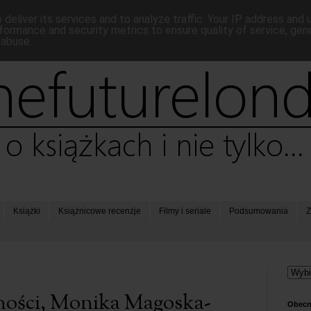
deliver its services and to analyze traffic. Your IP address and
formance and security metrics to ensure quality of service, ge
 abuse.
Książki
Książnicowe recenzje
Filmy i seriale
Podsumowania
Z
tności, Monika Magoska-
Obecn