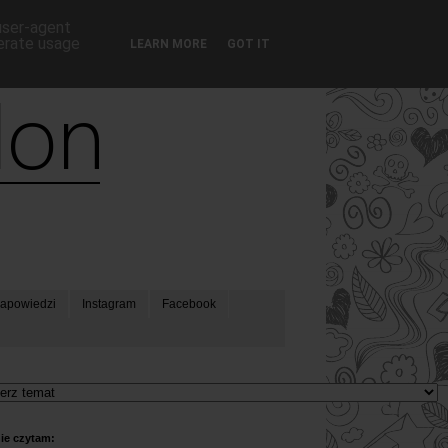
 user-agent
nerate usage
LEARN MORE
GOT IT
apowiedzi
Instagram
Facebook
ie czytam: