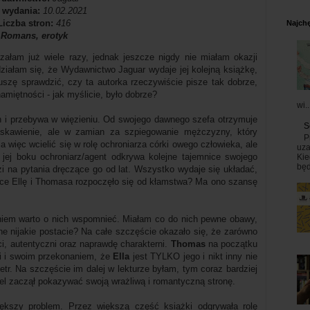
 wydania:
10.02.2021
Liczba stron:
416
Najchę
Romans, erotyk
załam już wiele razy, jednak jeszcze nigdy nie miałam okazji
działam się, że Wydawnictwo Jaguar wydaje jej kolejną książkę,
szę sprawdzić, czy ta autorka rzeczywiście pisze tak dobrze,
amiętności - jak myślicie, było dobrze?
wi..
 i przebywa w więzieniu. Od swojego dawnego szefa otrzymuje
S
łaskawienie, ale w zamian za szpiegowanie mężczyzny, który
P
 więc wcielić się w rolę ochroniarza córki owego człowieka, ale
uza
jej boku ochroniarz/agent odkrywa kolejne tajemnice swojego
Kie
będ
zi na pytania dręczące go od lat. Wszystko wydaje się układać,
ące Ellę i Thomasa rozpoczęło się od kłamstwa? Ma ono szansę
iem warto o nich wspomnieć. Miałam co do nich pewne obawy,
ne nijakie postacie? Na całe szczęście okazało się, że zarówno
ci, autentyczni oraz naprawdę charakterni.
Thomas
na początku
li i swoim przekonaniem, że
Ella
jest TYLKO jego i nikt inny nie
tr. Na szczęście im dalej w lekturze byłam, tym coraz bardziej
iel zaczął pokazywać swoją wrażliwą i romantyczną stronę.
iększy problem. Przez większą część książki odgrywała rolę