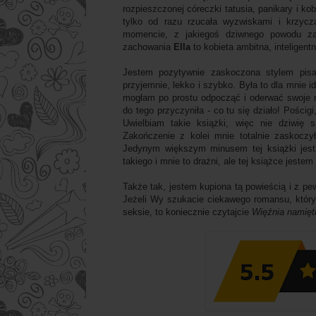
rozpieszczonej córeczki tatusia, panikary i ko
tylko od razu rzucała wyzwiskami i krzycz
momencie, z jakiegoś dziwnego powodu za
zachowania
Ella
to kobieta ambitna, inteligent
Jestem pozytywnie zaskoczona stylem pisan
przyjemnie, lekko i szybko. Była to dla mnie i
mogłam po prostu odpocząć i oderwać swoje 
do tego przyczyniła - co tu się działo! Pościg
Uwielbiam takie książki, więc nie dziwię
Zakończenie z kolei mnie totalnie zaskoczy
Jedynym większym minusem tej książki jest 
takiego i mnie to drażni, ale tej książce jest
Także tak, jestem kupiona tą powieścią i z pe
Jeżeli Wy szukacie ciekawego romansu, który n
seksie, to koniecznie czytajcie
Więźnia namięt