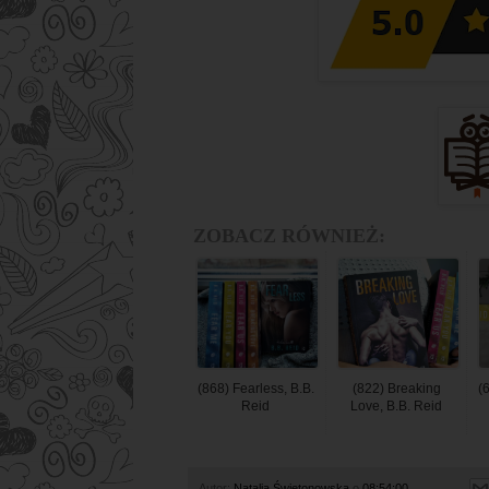
ZOBACZ RÓWNIEŻ:
(868) Fearless, B.B.
(822) Breaking
(
Reid
Love, B.B. Reid
Autor:
Natalia Świętonowska
o
08:54:00