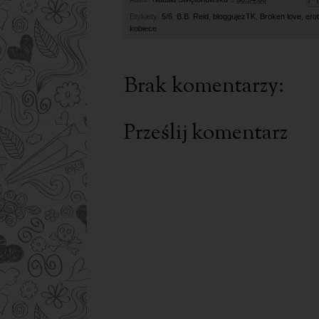
Etykiety:
5/6
,
B.B. Reid
,
bloggujezTK
,
Broken love
,
ero
kobiece
Brak komentarzy:
Prześlij komentarz