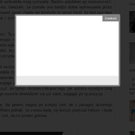
ili wzbudziła moją sympatię. Bardzo polubiłam jej stanowczość,
Lic
 celu. Uważam, że została ona bardzo dobre wykreowana przez
 nawet przez chwilę nie przeszło mi przez myśl, że jest ona zbyt
awa i sympatyczna postać, z którą myślę, zżyje się większość
ci. Ta postać jest w moich oczach całkowicie skreślona. Jego
omiast nie usprawiedliwia w żaden sposób jego zachowania
rze wykreowany (a piszę to z pewną niechęcią, przyznaję), ale
hodzi, to jestem całkowicie na nie. Zdecydowanie wolę Keirana,
go przypadku, rzeczywiście można mówić o jakimś zrozumieniu.
 na kształt fascynacji, a raz wręcz obrzydzenie. Po raz kolejny
pod
robiła coś romantycznego, a to jest dla mnie niedopuszczalne
sposobu przedstawiania historii przez
B.B. Reid
). Tylko, wiecie,
5
ojego oburzenia dla opisywanych wydarzeń ja nie potrafiłam
D
zyć, bo byłam okrutnie ciekawa tego, jak autorka rozwiąże tutaj
ksi
na 
o musicie dowiedzieć się już sami, sięgając po tę pozycję.
kę. Na pewno sięgnę po kolejny tom, bo z jakiegoś dziwnego
 Wiem jednak, że znowu będę się burzyć podczas lektury i będę
k coś, na co jestem gotowa.