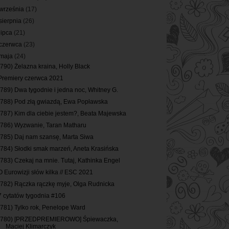
września
(17)
sierpnia
(26)
lipca
(21)
czerwca
(23)
maja
(24)
(790) Żelazna kraina, Holly Black
Premiery czerwca 2021
(789) Dwa tygodnie i jedna noc, Whitney G.
(788) Pod złą gwiazdą, Ewa Popławska
(787) Kim dla ciebie jestem?, Beata Majewska
(786) Wyzwanie, Taran Matharu
(785) Daj nam szansę, Marta Siwa
(784) Słodki smak marzeń, Aneta Krasińska
(783) Czekaj na mnie. Tutaj, Kathinka Engel
O Eurowizji słów kilka // ESC 2021
(782) Rączka rączkę myje, Olga Rudnicka
7 cytatów tygodnia #106
(781) Tylko rok, Penelope Ward
(780) [PRZEDPREMIEROWO] Śpiewaczka,
Maciej Klimarczyk