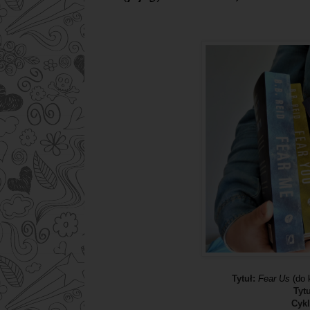
Tytuł:
Fear Us
(do 
Tyt
Cyk