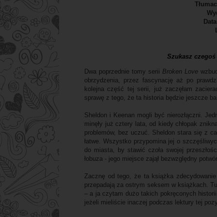
Tłumac
Wy
Data
Szukasz czegoś
Dwa poprzednie tomy serii
Broken Love
wzbud
obrzydzenia, przez fascynację aż po prawd
kolejna część tej serii, już zaczęłam zacie
sprawę z tego, że ta historia będzie jeszcze b
Sheldon i Keenan mogli być nierozłączni. Jedn
minęły już cztery lata, od kiedy chłopak znik
problemów, bez uczuć. Sheldon stara się z ca
łatwe. Wszystko przypomina jej o szczęśliwyc
do miasta, by stawić czoła swojej przeszłośc
łobuza - jego miejsce zajął bezwzględny potwór,
Zacznę od tego, że ta książka zdecydowanie n
przepadają za ostrym seksem w książkach. Tut
– a ja czytam dużo takich pokręconych historii 
jeżeli mieliście inaczej podczas lektury tej pozy