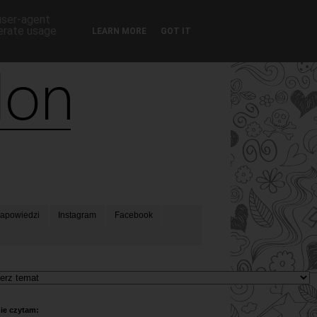
 user-agent
nerate usage
LEARN MORE
GOT IT
apowiedzi
Instagram
Facebook
ie czytam: