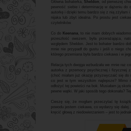
Główna bohaterka,
Sheldon
, od pierwszej chw
pewność siebie i determinację w dążeniu do
autorkę i dzięki temu bardzo się z nią zżyłam i
nijaka lub zbyt idealna. Po prostu jest ciek
czytelników.
Co do
Keenana
, to nie mam dobrych wiadomoś
przeszłość owszem, była przerażająca, nat
względem Sheldon. Jest to bohater bardzo dob
mnie nie przypadł do gustu i jeśli o niego c
którego przemiana była bardzo ciekawa i w je
Relacja tych dwojga wzbudzała we mnie raz coś
autorka z przemocy psychicznej i fizycznej z
(choć miałam już okazję przyzwyczaić się do 
co jest w tym wszystkim najlepsze? Mimo m
odłożyć tej powieści na bok. Musiałam ją skońc
pewne wątki. W jaki sposób tego dokonała? Teg
Cieszę się, że mogłam przeczytać tę książ
powodu jestem ciekawa, co wydarzy się dalej.
kręcić głową z niedowierzaniem – jest to jedna