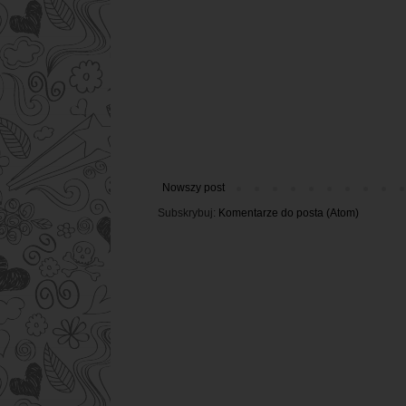
Nowszy post
Subskrybuj:
Komentarze do posta (Atom)