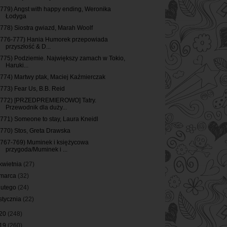
(779) Angst with happy ending, Weronika
Łodyga
(778) Siostra gwiazd, Marah Woolf
(776-777) Hania Humorek przepowiada
przyszłość & D...
(775) Podziemie. Największy zamach w Tokio,
Haruki...
(774) Martwy ptak, Maciej Kaźmierczak
(773) Fear Us, B.B. Reid
(772) [PRZEDPREMIEROWO] Tatry.
Przewodnik dla duży...
(771) Someone to stay, Laura Kneidl
(770) Stos, Greta Drawska
(767-769) Muminek i księżycowa
przygoda/Muminek i ...
kwietnia
(27)
marca
(32)
lutego
(24)
stycznia
(22)
20
(248)
19
(260)