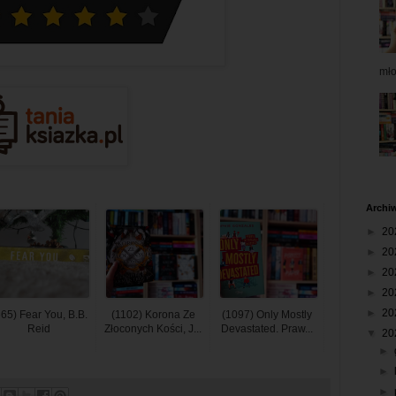
mł
Archi
►
20
►
20
►
20
►
20
►
20
665) Fear You, B.B.
(1102) Korona Ze
(1097) Only Mostly
Reid
Złoconych Kości, J...
Devastated. Praw...
▼
20
►
►
►