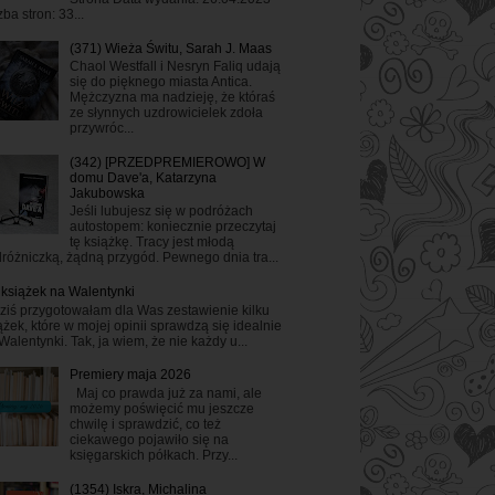
zba stron: 33...
(371) Wieża Świtu, Sarah J. Maas
Chaol Westfall i Nesryn Faliq udają
się do pięknego miasta Antica.
Mężczyzna ma nadzieję, że któraś
ze słynnych uzdrowicielek zdoła
przywróc...
(342) [PRZEDPREMIEROWO] W
domu Dave'a, Katarzyna
Jakubowska
Jeśli lubujesz się w podróżach
autostopem: koniecznie przeczytaj
tę książkę. Tracy jest młodą
różniczką, żądną przygód. Pewnego dnia tra...
 książek na Walentynki
ziś przygotowałam dla Was zestawienie kilku
ążek, które w mojej opinii sprawdzą się idealnie
Walentynki. Tak, ja wiem, że nie każdy u...
Premiery maja 2026
Maj co prawda już za nami, ale
możemy poświęcić mu jeszcze
chwilę i sprawdzić, co też
ciekawego pojawiło się na
księgarskich półkach. Przy...
(1354) Iskra, Michalina