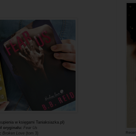
kupienia w księgarni Taniaksiazka.pl)
uł oryginału:
Fear Us
Recen
l:
Broken Love
(tom 3)