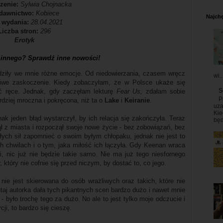
zenie:
Sylwia Chojnacka
dawnictwo:
Kobiece
Najchę
 wydania:
28.04.2021
Liczba stron:
296
Erotyk
 innego? Sprawdź inne nowości!
ziły we mnie różne emocje. Od niedowierzania, czasem wręcz
wi..
ziwe zaskoczenie. Kiedy zobaczyłam, że w Polsce ukaże się
S
rać ręce. Jednak, gdy zaczęłam lekturę
Fear Us,
zdałam sobie
P
ardziej mroczna i pokręcona, niż ta o
Lake
i
Keiranie
.
uza
Kie
ak jeden błąd wystarczył, by ich relacja się zakończyła. Teraz
będ
nął z miasta i rozpoczął swoje nowe życie - bez zobowiązań, bez
łych sił zapomnieć o swoim byłym chłopaku, jednak nie jest to
h chwilach i o tym, jaka miłość ich łączyła. Gdy Keenan wraca
i, nic już nie będzie takie samo. Nie ma już tego niesfornego
 który nie cofnie się przed niczym, by dostać to, co jego.
ie jest skierowana do osób wrażliwych oraz takich, które nie
aj autorka dała tych pikantnych scen bardzo dużo i nawet mnie
- było trochę tego za dużo. No ale to jest tylko moje odczucie i
cji, to bardzo się cieszę.