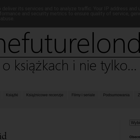
deliver its services and to analyze traffic. Your IP address and
formance and security metrics to ensure quality of service, ge
 abuse.
Książki
Książnicowe recenzje
Filmy i seriale
Podsumowania
Z
id
Obecn