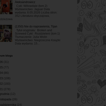
Aleksandrowicz
Cykl: Willowdale (tom 2)
Wydawnictwo: Jaguar Data
wydania: 6.05.2026 Liczba stron:
352 Literatura obyczajowa,
odzieżowa
(1350) Nie do naprawienia, Tijan
Tytuł oryginału: Broken and
Screwed Cykl: Rozdzieleni (tom 1)
Tłumaczenie: Julia Wolin
Wydawnictwo: Niegrzeczne Książki
Data wydania: 15...
wum bloga
26
(31)
25
(77)
24
(86)
23
(108)
22
(193)
21
(278)
grudnia
(12)
listopada
(26)
października
(24)