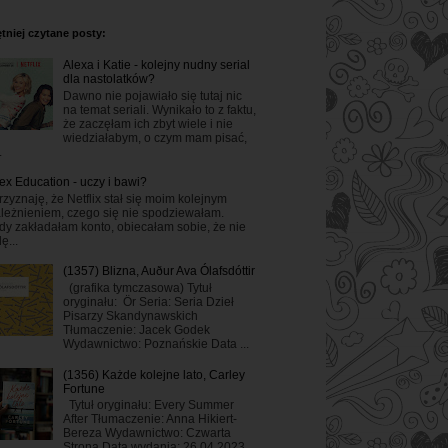
tniej czytane posty:
Alexa i Katie - kolejny nudny serial
dla nastolatków?
Dawno nie pojawiało się tutaj nic
na temat seriali. Wynikało to z faktu,
że zaczęłam ich zbyt wiele i nie
wiedziałabym, o czym mam pisać,
.
ex Education - uczy i bawi?
rzyznaję, że Netflix stał się moim kolejnym
leżnieniem, czego się nie spodziewałam.
dy zakładałam konto, obiecałam sobie, że nie
ę...
(1357) Blizna, Auður Ava Ólafsdóttir
(grafika tymczasowa) Tytuł
oryginału: Ör Seria: Seria Dzieł
Pisarzy Skandynawskich
Tłumaczenie: Jacek Godek
Wydawnictwo: Poznańskie Data ...
(1356) Każde kolejne lato, Carley
Fortune
Tytuł oryginału: Every Summer
After Tłumaczenie: Anna Hikiert-
Bereza Wydawnictwo: Czwarta
Strona Data wydania: 26.04.2023