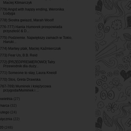
Maciej Klimarczyk
(779) Angst with happy ending, Weronika
Łodyga
(778) Siostra gwiazd, Marah Woolf
(776-777) Hania Humorek przepowiada
przyszłość & D...
(775) Podziemie. Największy zamach w Tokio,
Haruki...
(774) Martwy ptak, Maciej Kaźmierczak
(773) Fear Us, B.B. Reid
(772) [PRZEDPREMIEROWO] Tatry.
Przewodnik dla duży...
(771) Someone to stay, Laura Kneidl
(770) Stos, Greta Drawska
(767-769) Muminek i księżycowa
przygoda/Muminek i ...
kwietnia
(27)
marca
(32)
lutego
(24)
stycznia
(22)
20
(248)