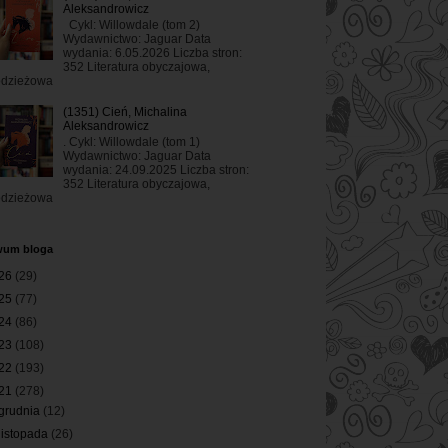
Aleksandrowicz
Cykl: Willowdale (tom 2)
Wydawnictwo: Jaguar Data
wydania: 6.05.2026 Liczba stron:
352 Literatura obyczajowa,
odzieżowa
(1351) Cień, Michalina
Aleksandrowicz
. Cykl: Willowdale (tom 1)
Wydawnictwo: Jaguar Data
wydania: 24.09.2025 Liczba stron:
352 Literatura obyczajowa,
odzieżowa
wum bloga
26
(29)
25
(77)
24
(86)
23
(108)
22
(193)
21
(278)
grudnia
(12)
listopada
(26)