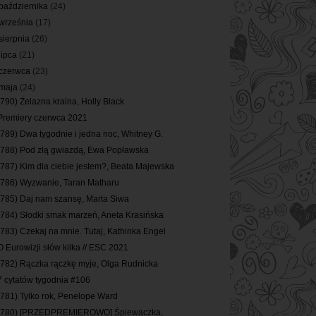
października
(24)
września
(17)
sierpnia
(26)
lipca
(21)
czerwca
(23)
maja
(24)
(790) Żelazna kraina, Holly Black
Premiery czerwca 2021
(789) Dwa tygodnie i jedna noc, Whitney G.
(788) Pod złą gwiazdą, Ewa Popławska
(787) Kim dla ciebie jestem?, Beata Majewska
(786) Wyzwanie, Taran Matharu
(785) Daj nam szansę, Marta Siwa
(784) Słodki smak marzeń, Aneta Krasińska
(783) Czekaj na mnie. Tutaj, Kathinka Engel
O Eurowizji słów kilka // ESC 2021
(782) Rączka rączkę myje, Olga Rudnicka
7 cytatów tygodnia #106
(781) Tylko rok, Penelope Ward
(780) [PRZEDPREMIEROWO] Śpiewaczka,