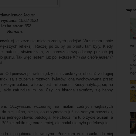
Najchę
dawnictwo:
Jaguar
 wydania:
10.03.2021
Liczba stron:
352
Romans
ewskiej
jeszcze nie miałam żadnych podejść. Wrzuciłam sobie
wi..
większych refleksji. Raczej po to, by po prostu tam były. Kiedy
ej autorki, stwierdziłam, że nareszcie wypadałoby poznać jej
S
o gustu. Tak więc jestem już po lekturze
Kim dla ciebie jestem
?
P
at.
uza
Kie
będ
o. Od pierwszej chwili między nimi zaiskrzyło, chociaż z drugiej
atrick są z zupełnie różnych światów: ona wychowywana przez
złotym pałacu, a teraz jest milionerem. Kiedy natykają się na
i, jakie zafunduje im los. Czy ich historia zakończy się happy
ałem. Oczywiście, wcześniej nie miałam żadnych większych
 do niej luźno, ale to, co otrzymałam już na samym początku,
as jednego słowa: patologia. Nie chodzi mi tu o życie
Susan
, a
óźniej robiło się coraz lepiej, ale nadal nie było perfekcyjnie.
młoda i pogubiona dziewczyna. Poczułam w stosunku do niej