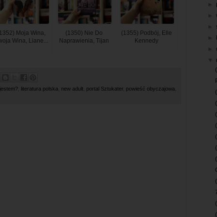
►
►
►
1352) Moja Wina,
(1350) Nie Do
(1355) Podbój, Elle
►
woja Wina, Liane...
Naprawienia, Tijan
Kennedy
►
▼
 jestem?
,
literatura polska
,
new adult
,
portal Sztukater
,
powieść obyczajowa
,