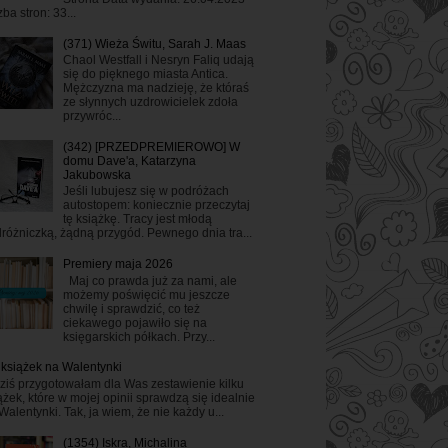
zba stron: 33...
(371) Wieża Świtu, Sarah J. Maas
Chaol Westfall i Nesryn Faliq udają
się do pięknego miasta Antica.
Mężczyzna ma nadzieję, że któraś
ze słynnych uzdrowicielek zdoła
przywróc...
(342) [PRZEDPREMIEROWO] W
domu Dave'a, Katarzyna
Jakubowska
Jeśli lubujesz się w podróżach
autostopem: koniecznie przeczytaj
tę książkę. Tracy jest młodą
różniczką, żądną przygód. Pewnego dnia tra...
Premiery maja 2026
Maj co prawda już za nami, ale
możemy poświęcić mu jeszcze
chwilę i sprawdzić, co też
ciekawego pojawiło się na
księgarskich półkach. Przy...
 książek na Walentynki
ziś przygotowałam dla Was zestawienie kilku
ążek, które w mojej opinii sprawdzą się idealnie
Walentynki. Tak, ja wiem, że nie każdy u...
(1354) Iskra, Michalina