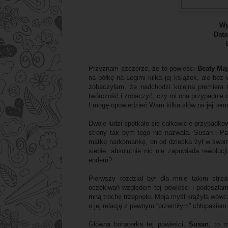
Wy
Data
Przyznam szczerze, że to powieści
Beaty Maj
na półkę na Legimi kilka jej książek, ale bez 
zobaczyłam, że nadchodzi kolejna premiera t
twórczość i zobaczyć, czy mi ona przypadnie d
I mogę opowiedzieć Wam kilka słów na jej tem
Dwoje ludzi spotkało się całkowicie przypadkow
strony tak bym tego nie nazwała. Susan i P
matkę narkomankę, on od dziecka żył w swoim 
siebie, absolutnie nic nie zapowiada rewolucj
endem?
Pierwszy rozdział był dla mnie takim strz
oczekiwań względem tej powieści i podeszłam
mną trochę trzepnęło. Moja myśl krążyła wówcz
o jej relację z pewnym “przemiłym” chłopakiem. P
Główna bohaterka tej powieści,
Susan
, to 