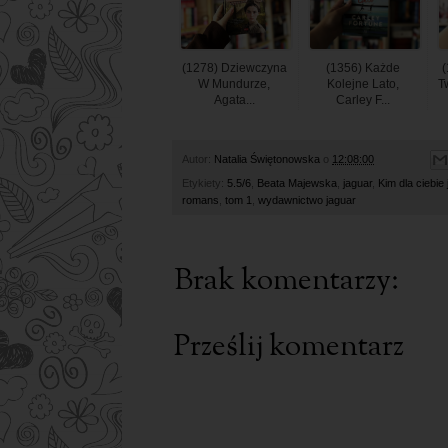
(1278) Dziewczyna
(1356) Każde
(
W Mundurze,
Kolejne Lato,
T
Agata...
Carley F...
Autor:
Natalia Świętonowska
o
12:08:00
Etykiety:
5.5/6
,
Beata Majewska
,
jaguar
,
Kim dla ciebie
romans
,
tom 1
,
wydawnictwo jaguar
Brak komentarzy:
Prześlij komentarz