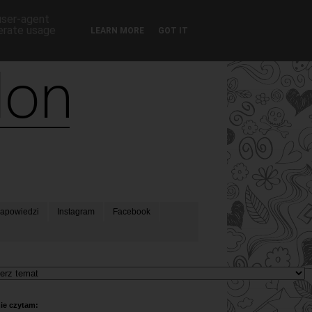
 user-agent
nerate usage
LEARN MORE
GOT IT
apowiedzi
Instagram
Facebook
ie czytam: