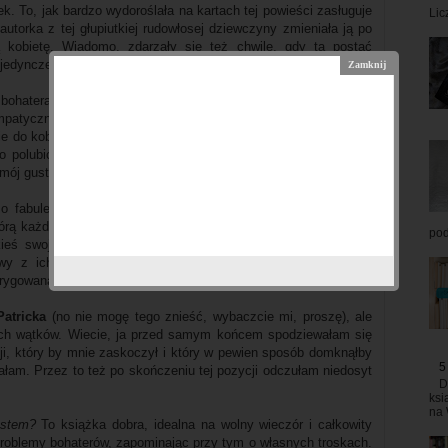
. To, jak bardzo wydoroślała na kartach tej powieści zasługuje
Lic
autorka z tej głupiutkiej rudowłosej dziewczyny zmieniała ją po
ą kobietę. Wiadomo, zdarzały się też chwile, gdy ta postać
pojedyncze przypadki.
 bohatera z całego serca nie znoszę. Nie pomogło mu nawet to,
mpatyczny facet, bo dla mnie od początku do samego końca
e do kobiet i ich traktowanie zasługuje na największą pogardę i
 polubić. Został on bardzo dobrze wykreowany, ale tego typu
 mój gust – zarówno ludzki, jak i czytelniczy.
o fabule tej powieści, ponieważ boję się, że mogłabym coś
którą każdy powinien sam sobie poznać od początku do ostatniej
pod
akieś swoje powody i ewentualne konsekwencje, więc nie chcę
awy z ich odkrywania. Powiem tylko tyle: główny wątek jest
trygowana tym, w jaki sposób autorka go rozwiąże.
Patricka
(no nie mogę tego znieść, wybaczcie mi, proszę), ale
ych wątków. Wiecie, ja przed samym końcem spodziewałam się
i, który by mnie zaskoczył i który w pewien sposób domknąłby
5
kałam. Przez to też po skończeniu tej pozycji odczułam niedosyt
D
ksi
na 
estem?
To książka dobra, idealna na wolny wieczór i całkowity
 problemy bohaterów, zapominając przy tym o własnych troskach.