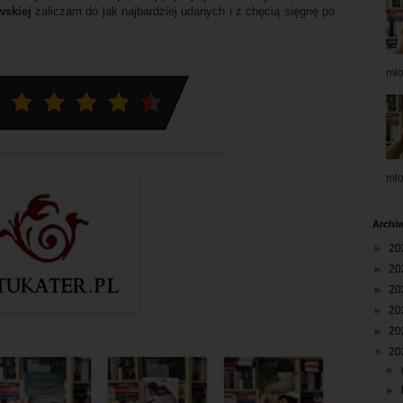
wskiej
zaliczam do jak najbardziej udanych i z chęcią sięgnę po
mł
mł
Archi
►
20
►
20
►
20
►
20
►
20
▼
20
►
►