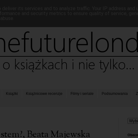
deliver its services and to analyze traffic. Your IP address and
formance and security metrics to ensure quality of service, ge
 abuse.
Książki
Książnicowe recenzje
Filmy i seriale
Podsumowania
Z
jestem?, Beata Majewska
Obecn