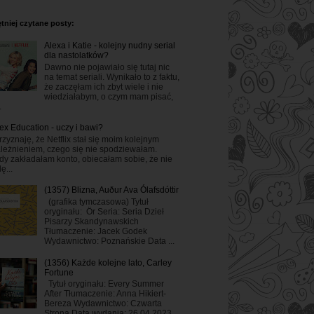
tniej czytane posty:
Alexa i Katie - kolejny nudny serial
dla nastolatków?
Dawno nie pojawiało się tutaj nic
na temat seriali. Wynikało to z faktu,
że zaczęłam ich zbyt wiele i nie
wiedziałabym, o czym mam pisać,
.
ex Education - uczy i bawi?
rzyznaję, że Netflix stał się moim kolejnym
leżnieniem, czego się nie spodziewałam.
dy zakładałam konto, obiecałam sobie, że nie
ę...
(1357) Blizna, Auður Ava Ólafsdóttir
(grafika tymczasowa) Tytuł
oryginału: Ör Seria: Seria Dzieł
Pisarzy Skandynawskich
Tłumaczenie: Jacek Godek
Wydawnictwo: Poznańskie Data ...
(1356) Każde kolejne lato, Carley
Fortune
Tytuł oryginału: Every Summer
After Tłumaczenie: Anna Hikiert-
Bereza Wydawnictwo: Czwarta
Strona Data wydania: 26.04.2023