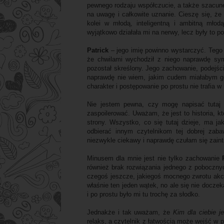
pewnego rodzaju współczucie, a także szacunek
na uwagę i całkowite uznanie. Cieszę się, że 
kolei w młodą, inteligentną i ambitną młod
wyjątkowo działała mi na nerwy, lecz były to 
Patrick
– jego imię powinno wystarczyć. Tego
że chwilami wychodził z niego naprawdę sy
pozostał skreślony. Jego zachowanie, podejści
naprawdę nie wiem, jakim cudem miałabym go
charakter i postępowanie po prostu nie trafia w
Nie jestem pewna, czy mogę napisać tutaj 
zaspoilerować. Uważam, że jest to historia, 
strony. Wszystko, co się tutaj dzieje, ma j
odbierać innym czytelnikom tej dobrej zab
niezwykle ciekawy i naprawdę czułam się zain
Minusem dla mnie jest nie tylko zachowanie
również brak rozwiązania jednego z poboczn
czegoś jeszcze, jakiegoś mocnego zwrotu akcj
właśnie ten jeden wątek, no ale się nie docze
i po prostu było mi tu trochę za słodko.
Jednakże i tak uważam, że
Kim dla ciebie j
relaks, a czytelnik z łatwością może wejść w