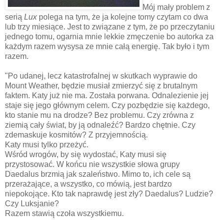
Mój mały problem z
serią
Lux
polega na tym, że ja kolejne tomy czytam co dwa
lub trzy miesiące. Jest to związane z tym, że po przeczytaniu
jednego tomu, ogarnia mnie lekkie zmęczenie bo autorka za
każdym razem wysysa ze mnie całą energię. Tak było i tym
razem.
"Po udanej, lecz katastrofalnej w skutkach wyprawie do
Mount Weather, będzie musiał zmierzyć się z brutalnym
faktem. Katy już nie ma. Została porwana. Odnalezienie jej
staje się jego głównym celem. Czy pozbędzie się każdego,
kto stanie mu na drodze? Bez problemu. Czy zrówna z
ziemią cały świat, by ją odnaleźć? Bardzo chętnie. Czy
zdemaskuje kosmitów? Z przyjemnością.
Katy musi tylko przeżyć.
Wśród wrogów, by się wydostać, Katy musi się
przystosować. W końcu nie wszystkie słowa grupy
Daedalus brzmią jak szaleństwo. Mimo to, ich cele są
przerażające, a wszystko, co mówią, jest bardzo
niepokojące. Kto tak naprawdę jest zły? Daedalus? Ludzie?
Czy Luksjanie?
Razem stawią czoła wszystkiemu.