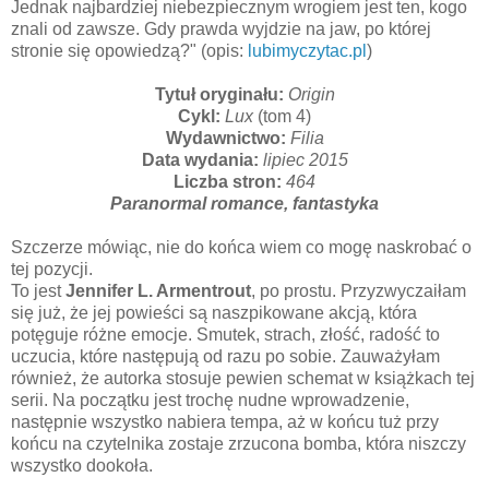
Jednak najbardziej niebezpiecznym wrogiem jest ten, kogo
znali od zawsze. Gdy prawda wyjdzie na jaw, po której
stronie się opowiedzą?" (opis:
lubimyczytac.pl
)
Tytuł oryginału:
Origin
Cykl:
Lux
(tom 4)
Wydawnictwo:
Filia
Data wydania:
lipiec 2015
Liczba stron:
464
Paranormal romance, fantastyka
Szczerze mówiąc, nie do końca wiem co mogę naskrobać o
tej pozycji.
To jest
Jennifer L. Armentrout
, po prostu. Przyzwyczaiłam
się już, że jej powieści są naszpikowane akcją, która
potęguje różne emocje. Smutek, strach, złość, radość to
uczucia, które następują od razu po sobie. Zauważyłam
również, że autorka stosuje pewien schemat w książkach tej
serii. Na początku jest trochę nudne wprowadzenie,
następnie wszystko nabiera tempa, aż w końcu tuż przy
końcu na czytelnika zostaje zrzucona bomba, która niszczy
wszystko dookoła.