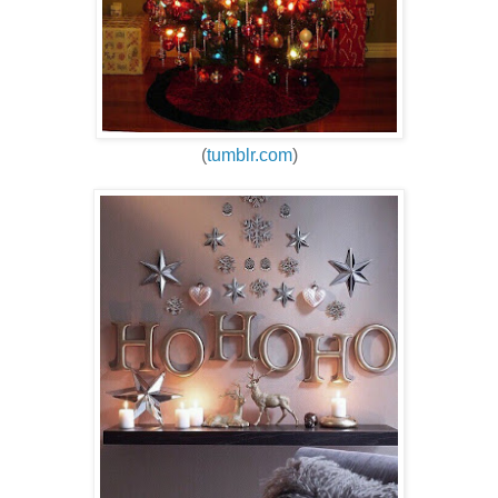
(
tumblr.com
)