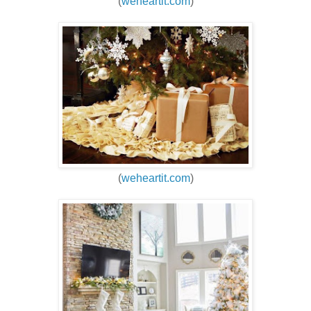
(
weheartit.com
)
(
weheartit.com
)