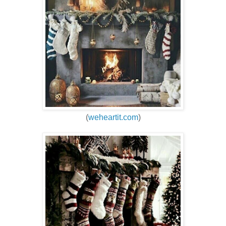
(
weheartit.com
)