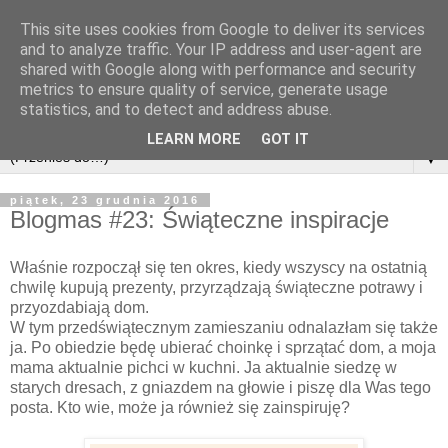
This site uses cookies from Google to deliver its services
and to analyze traffic. Your IP address and user-agent are
shared with Google along with performance and security
metrics to ensure quality of service, generate usage
statistics, and to detect and address abuse.
LEARN MORE
GOT IT
▼
piątek, 23 grudnia 2016
Blogmas #23: Świąteczne inspiracje
Właśnie rozpoczął się ten okres, kiedy wszyscy na ostatnią
chwilę kupują prezenty, przyrządzają świąteczne potrawy i
przyozdabiają dom.
W tym przedświątecznym zamieszaniu odnalazłam się także
ja. Po obiedzie będę ubierać choinkę i sprzątać dom, a moja
mama aktualnie pichci w kuchni. Ja aktualnie siedzę w
starych dresach, z gniazdem na głowie i piszę dla Was tego
posta. Kto wie, może ja również się zainspiruję?