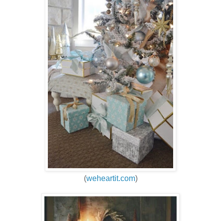
(
weheartit.com
)