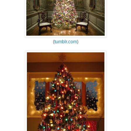
(
tumblr.com
)