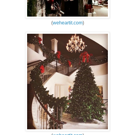
(
weheartit.com
)