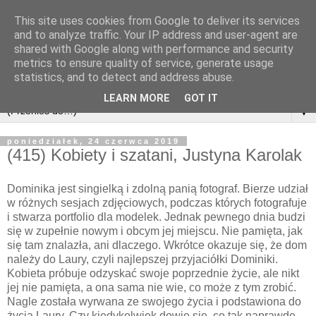
This site uses cookies from Google to deliver its services
and to analyze traffic. Your IP address and user-agent are
shared with Google along with performance and security
metrics to ensure quality of service, generate usage
statistics, and to detect and address abuse.
LEARN MORE
GOT IT
▼
poniedziałek, 24 czerwca 2019
(415) Kobiety i szatani, Justyna Karolak
Dominika jest singielką i zdolną panią fotograf. Bierze udział
w różnych sesjach zdjęciowych, podczas których fotografuje
i stwarza portfolio dla modelek. Jednak pewnego dnia budzi
się w zupełnie nowym i obcym jej miejscu. Nie pamięta, jak
się tam znalazła, ani dlaczego. Wkrótce okazuje się, że dom
należy do Laury, czyli najlepszej przyjaciółki Dominiki.
Kobieta próbuje odzyskać swoje poprzednie życie, ale nikt
jej nie pamięta, a ona sama nie wie, co może z tym zrobić.
Nagle została wyrwana ze swojego życia i podstawiona do
życia Laury. Czy kiedykolwiek dowie się, co tak naprawdę