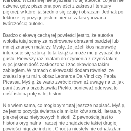
Karolak.
Wcześniej nie słyszałam o tej autorce, co jest nie
dziwne, gdyż pisze ona powieści z zakresu literatury
pięknej, w której ja średnio się czuję i obracam. Jednak po
lekturze tej pozycji, jestem niemal zafascynowana
twórczością autorki.
Bardzo ciekawą cechą tej powieści jest to, że autorka
wplotła tutaj sceny zainspirowane obrazami bardziej lub
mniej znanych malarzy. Myślę, że jeżeli ktoś naprawdę
interesuje się sztuką, to ta książka może mu przypaść do
gustu. Pierwszy raz miałam do czynienia z czymś takim,
więc jestem dość zaskoczona i zaciekawiona takim
zabiegiem. W ramach ciekawostki dodam również, że
znalazł się tu m.in. obraz Leonarda Da Vinci czy Pabla
Picassa. Myślę, że warto zwrócić również uwagę na to, jak
pani Justyna przedstawiła Piekło, ponieważ odgrywa to
dość istotną rolę w tej historii.
Nie wiem sama, co mogłabym tutaj jeszcze napisać. Myślę,
że jest to pozycja świetna dla miłośników sztuki, literatury
pięknej oraz nietypowych historii. Z pewnością jest to
historia oryginalna i raczej nie znajdziecie takiej drugiej
powieści nigdzie indziej. Choć ja niestety nie odnalazłam