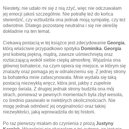
Niestety, nie udało mi się z nią zżyć, więc nie odczuwałam
jej emocji jakoś szczególnie. Nie potrafię też do końca
stwierdzić, czy wzbudziła ona jednak moją sympatię, czy też
odwrotnie. Dlatego pozostanę neutralna i się nie określę
dokładnie na ten temat.
Ciekawą postacią w tej książce jest zdecydowanie
Georgia
,
którą właściwie przypadkowo spotyka
Dominika
.
Georgia
jest kobietą piękną, mądrą, zawsze uśmiechniętą oraz
roztaczającą wokół siebie ciepłą atmosferę. Wyjaśnia ona
głównej bohaterce, na czym opiera się miejsce, w którym się
znalazły oraz pomaga jej w odnalezieniu się. Z jednej strony
ta bohaterka mnie zafascynowała. Mnie wydała się taką
postacią niezwykłą wręcz, która jest, jakby z zupełnie
innego świata. Z drugiej jednak strony budziła ona mój
strach, ponieważ w pewnych momentach była zbyt wesoła,
co średnio pasowało w niektórych okolicznościach. Nie
mogę jednak odmówić jej oryginalności oraz takiej
niezwykłości, jaką wprowadziła do tej historii.
Po raz pierwszy miałam do czynienia z prozą
Justyny