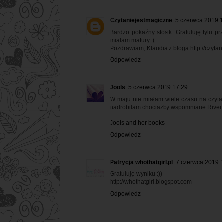
Czytaniejestmagiczne
5 czerwca 2019 
Bardzo pokaźny stosik. Gratuluję tylu p
miałam matury :(
Pozdrawiam, Klaudia z bloga http://czyta
Odpowiedz
Jools
5 czerwca 2019 17:29
W maju nie miałam wiele czasu na czytani
nadrobiłam chociażby wspomniane Riverda
Jools and her books
Odpowiedz
Patrycja whothatgirl.pl
7 czerwca 2019 
Gratuluję wyniku :))
http://whothatgirl.blogspot.com
Odpowiedz