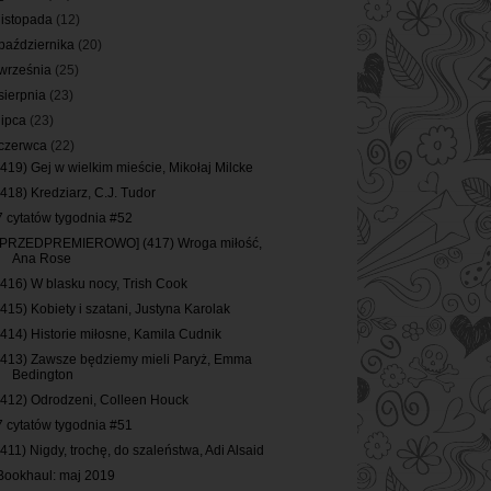
listopada
(12)
października
(20)
września
(25)
sierpnia
(23)
lipca
(23)
czerwca
(22)
(419) Gej w wielkim mieście, Mikołaj Milcke
(418) Kredziarz, C.J. Tudor
7 cytatów tygodnia #52
[PRZEDPREMIEROWO] (417) Wroga miłość,
Ana Rose
(416) W blasku nocy, Trish Cook
(415) Kobiety i szatani, Justyna Karolak
(414) Historie miłosne, Kamila Cudnik
(413) Zawsze będziemy mieli Paryż, Emma
Bedington
(412) Odrodzeni, Colleen Houck
7 cytatów tygodnia #51
(411) Nigdy, trochę, do szaleństwa, Adi Alsaid
Bookhaul: maj 2019