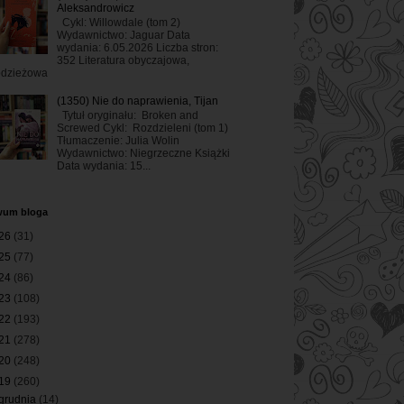
Aleksandrowicz
Cykl: Willowdale (tom 2)
Wydawnictwo: Jaguar Data
wydania: 6.05.2026 Liczba stron:
352 Literatura obyczajowa,
odzieżowa
(1350) Nie do naprawienia, Tijan
Tytuł oryginału: Broken and
Screwed Cykl: Rozdzieleni (tom 1)
Tłumaczenie: Julia Wolin
Wydawnictwo: Niegrzeczne Książki
Data wydania: 15...
wum bloga
26
(31)
25
(77)
24
(86)
23
(108)
22
(193)
21
(278)
20
(248)
19
(260)
grudnia
(14)