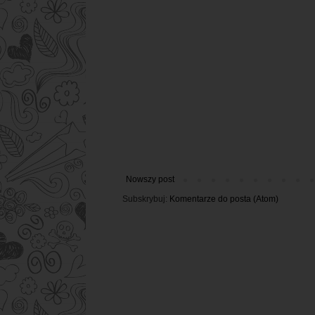
Nowszy post
Subskrybuj:
Komentarze do posta (Atom)