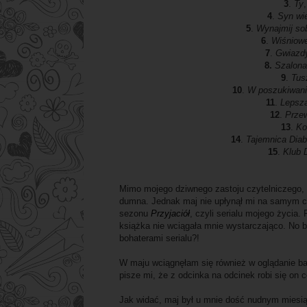
3
.
Ty
4
.
Syn wi
5
.
Wynajmij so
6
.
Wiśniowe
7
.
Gwiazdy
8.
Szalona
9
.
Tus
10
.
W poszukiwani
11
.
Lepsza
12
.
Prze
13
.
Ko
14
.
Tajemnica Diab
15
.
Klub 
Mimo mojego dziwnego zastoju czytelniczego, u
dumna. Jednak maj nie upłynął mi na samym cz
sezonu
Przyjaciół
, czyli serialu mojego życia.
książka nie wciągała mnie wystarczająco. No b
bohaterami serialu?!
W maju wciągnęłam się również w oglądanie bar
pisze mi, że z odcinka na odcinek robi się on
Jak widać, maj był u mnie dość nudnym miesiąc