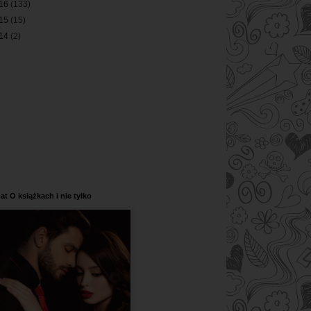
16
(133)
15
(15)
14
(2)
at O książkach i nie tylko