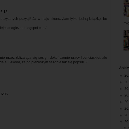
16:18
rzeczytanych pozycji! Ja w maju skończyłam tylko jedną książkę, bo
mł
niejestmagiczne.blogspot.com/
e przez zbliżającą się sesję i dokończenie pracy licencjackiej, ale
le. Szkoda, że po pierwszym sezonie tak się popsuł. ;/
Archi
►
20
►
20
►
20
16:05
►
20
►
20
►
20
►
20
▼
20
►