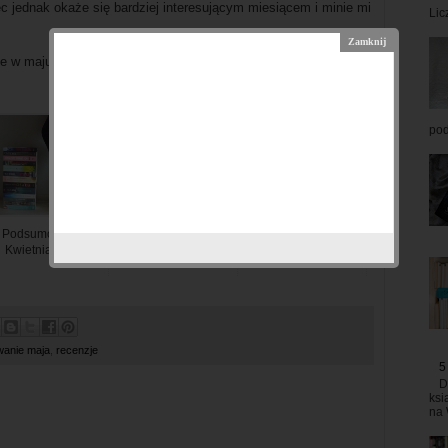
ec jednak okaże się bardziej interesującym miesiącem i minie mi
Lic
e w maju? :)
pod
Podsumowanie
Bookhaul: Marzec
Zapowiedzi: Marzec
Kwietnia 2020
2020
2020
anie maja
,
recenzje
5
D
ksi
na 