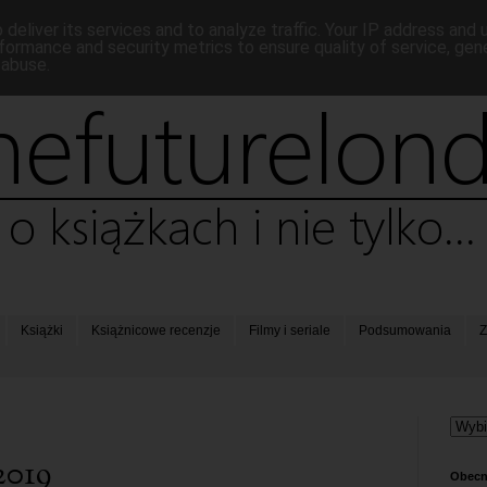
deliver its services and to analyze traffic. Your IP address and
formance and security metrics to ensure quality of service, ge
 abuse.
Książki
Książnicowe recenzje
Filmy i seriale
Podsumowania
Z
2019
Obecn