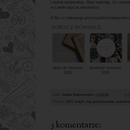
i niskiej temperatury. Mam nadzieję, że czerwi
w o wiele lepszej atmosferze.
A Wy co ciekawego przeczytaliście/obejrzeliści
ZOBACZ RÓWNIEŻ:
Wrap Up: Wrzesień
Bookhaul: Kwiecień
2020
2020
Autor:
Natalia Świętonowska
o
12:53:00
Etykiety:
2019
,
książki
,
maj
,
podsumowanie
,
podsumow
3 komentarze: