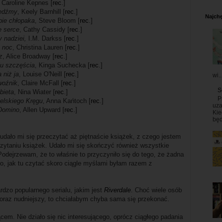
, Caroline Kepnes [
rec
.]
edźmy
, Keely Barnhill [
rec
.]
Najchę
bie chłopaka
, Steve Bloom [
rec
.]
 serce
, Cathy Cassidy [
rec
.]
 nadziei,
I.M. Darkss [
rec
.]
 noc
, Christina Lauren [
rec
.]
z
, Alice Broadway [
rec
.]
u szczęścia
, Kinga Suchecka [
rec
.]
 niż ja
, Louise O'Neill [
rec
.]
wi..
woźnik
, Claire McFall [
rec
.]
S
bieta
, Nina Wiater [
rec
.]
P
elskiego Kręgu
, Anna Kańtoch [
rec
.]
uza
Domino
, Allen Upward [
rec
.]
Kie
będ
dało mi się przeczytać aż piętnaście książek, z czego jestem
ytaniu książek. Udało mi się skończyć również wszystkie
 Podejrzewam, że to właśnie to przyczyniło się do tego, że żadna
o, jak tu czytać skoro ciągle myślami byłam razem z
dzo popularnego serialu, jakim jest
Riverdale
. Choć wiele osób
 coraz nudniejszy, to chciałabym chyba sama się przekonać.
em. Nie działo się nic interesującego, oprócz ciągłego padania