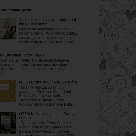
tniej czytane posty:
Alexa i Katie - kolejny nudny serial
dla nastolatków?
Dawno nie pojawiało się tutaj nic
na temat seriali. Wynikało to z faktu,
że zaczęłam ich zbyt wiele i nie
wiedziałabym, o czym mam pisać,
.
ex Education - uczy i bawi?
rzyznaję, że Netflix stał się moim kolejnym
leżnieniem, czego się nie spodziewałam.
dy zakładałam konto, obiecałam sobie, że nie
ę...
(1357) Blizna, Auður Ava Ólafsdóttir
(grafika tymczasowa) Tytuł
oryginału: Ör Seria: Seria Dzieł
Pisarzy Skandynawskich
Tłumaczenie: Jacek Godek
Wydawnictwo: Poznańskie Data ...
(1356) Każde kolejne lato, Carley
Fortune
Tytuł oryginału: Every Summer
After Tłumaczenie: Anna Hikiert-
Bereza Wydawnictwo: Czwarta
Strona Data wydania: 26.04.2023