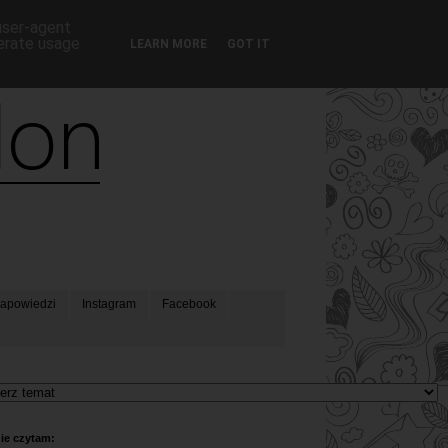
 user-agent
nerate usage
LEARN MORE
GOT IT
apowiedzi
Instagram
Facebook
ie czytam: