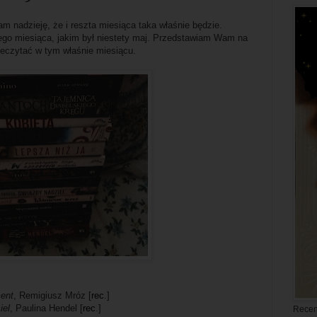
m nadzieję, że i reszta miesiąca taka właśnie będzie.
go miesiąca, jakim był niestety maj. Przedstawiam Wam na
rzeczytać w tym właśnie miesiącu.
ent
, Remigiusz Mróz [
rec
.]
iel
, Paulina Hendel [
rec
.]
Recen