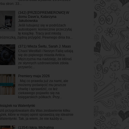
zba stron: 33...
(342) [PRZEDPREMIEROWO] W
domu Dave'a, Katarzyna
Jakubowska
Jeśli lubujesz się w podróżach
autostopem: koniecznie przeczytaj
tę książkę. Tracy jest młodą
różniczką, żądną przygód. Pewnego dnia tra...
(371) Wieża Świtu, Sarah J. Maas
Chaol Westfall i Nesryn Faliq udają
się do pięknego miasta Antica.
Mężczyzna ma nadzieję, że któraś
ze słynnych uzdrowicielek zdoła
przywróc...
Premiery maja 2026
Maj co prawda już za nami, ale
możemy poświęcić mu jeszcze
chwilę i sprawdzić, co też
ciekawego pojawiło się na
księgarskich półkach. Przy...
 książek na Walentynki
ziś przygotowałam dla Was zestawienie kilku
ążek, które w mojej opinii sprawdzą się idealnie
Walentynki. Tak, ja wiem, że nie każdy u...
(1354) Iskra, Michalina