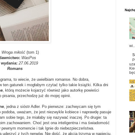
Najchę
wi..
:
Wroga miłość
(tom 1)
S
dawnictwo:
WasPos
P
 wydania:
27.06.2019
uza
Kie
Romans
będ
agrama, to wiecie, że uwielbiam romanse. No dobra,
 ten gatunek i mogłabym czytać tylko takie książki. Kilka dni
se
, którą możecie kojarzyć również jako autorkę powieści
 pisania, przechodzę już do mojej opinii.
ne
, jedna z sióstr Adler. Po pierwsze: zachwycam się tym
no podoba, uważam, że jest niezwykle kobiece i naprawdę pasuje
m sobie tego, że miałaby się nazywać inaczej. Po drugie: ta
woim zachowaniem. Choć jest ona inteligentna i ma świadomość
w pewnym momencie i tak lgnie do niebezpieczeństwa.
uderzyć z tych nerwów. Nie dość, że akcja trzyma w napięciu,