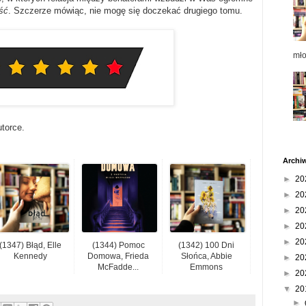
ść
. Szczerze mówiąc, nie mogę się doczekać drugiego tomu.
mł
utorce.
Archi
►
20
►
20
►
20
►
20
►
20
(1347) Błąd, Elle
(1344) Pomoc
(1342) 100 Dni
Kennedy
Domowa, Frieda
Słońca, Abbie
►
20
McFadde...
Emmons
►
20
▼
20
►