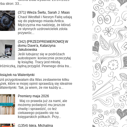
zba stron: 33...
(371) Wieża Świtu, Sarah J. Maas
Chaol Westfall i Nesryn Faliq udają
się do pięknego miasta Antica.
Mężczyzna ma nadzieję, że któraś
ze słynnych uzdrowicielek zdoła
przywróc...
(342) [PRZEDPREMIEROWO] W
domu Dave'a, Katarzyna
Jakubowska
Jeśli lubujesz się w podróżach
autostopem: koniecznie przeczytaj
tę książkę. Tracy jest młodą
różniczką, żądną przygód. Pewnego dnia tra...
 książek na Walentynki
ziś przygotowałam dla Was zestawienie kilku
ążek, które w mojej opinii sprawdzą się idealnie
Walentynki. Tak, ja wiem, że nie każdy u...
Premiery maja 2026
Maj co prawda już za nami, ale
możemy poświęcić mu jeszcze
chwilę i sprawdzić, co też
ciekawego pojawiło się na
księgarskich półkach. Przy...
(1354) Iskra, Michalina