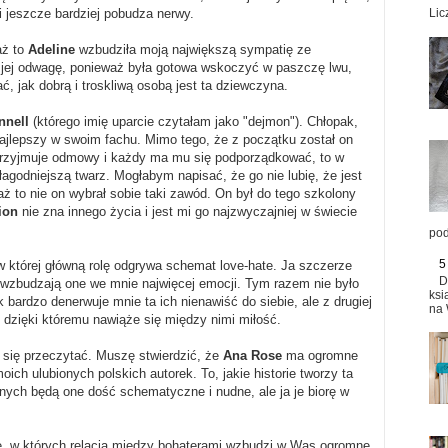
Lic
i jeszcze bardziej pobudza nerwy.
aż to
Adeline
wzbudziła moją największą sympatię ze
 jej odwagę, ponieważ była gotowa wskoczyć w paszczę lwu,
ć, jak dobrą i troskliwą osobą jest ta dziewczyna.
nnell
(którego imię uparcie czytałam jako "dejmon"). Chłopak,
 najlepszy w swoim fachu. Mimo tego, że z początku został on
 przyjmuje odmowy i każdy ma mu się podporządkować, to w
godniejszą twarz. Mogłabym napisać, że go nie lubię, że jest
waż to nie on wybrał sobie taki zawód. On był do tego szkolony
ion
nie zna innego życia i jest mi go najzwyczajniej w świecie
pod
5
 której główną rolę odgrywa schemat love-hate. Ja szczerze
D
 wzbudzają one we mnie najwięcej emocji. Tym razem nie było
ksi
k bardzo denerwuje mnie ta ich nienawiść do siebie, ale z drugiej
na 
, dzięki któremu nawiąże się między nimi miłość.
mi się przeczytać. Muszę stwierdzić, że
Ana Rose
ma ogromne
ich ulubionych polskich autorek. To, jakie historie tworzy ta
innych będą one dość schematyczne i nudne, ale ja je biorę w
nse, w których relacja między bohaterami wzbudzi w Was ogromne