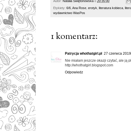
Autor:
Natalia Świętonowska
o
20:35:00
Etykiety:
6/6
,
Ana Rose
,
erotyk
,
literatura kobieca
,
lite
wydawnictwo WasPos
1 komentarz:
Patrycja whothatgirl.pl
27 czerwca 2019
Nie miałam jeszcze okazji czytać, ale ją pl
http://whothatgirl.blogspot.com
Odpowiedz