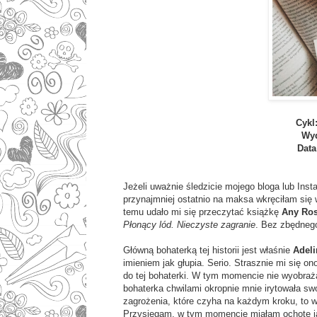
Cykl
Wy
Data
Jeżeli uważnie śledzicie mojego bloga lub Inst
przynajmniej ostatnio na maksa wkręciłam się w
temu udało mi się przeczytać książkę
Any Ro
Płonący lód. Nieczyste zagranie
. Bez zbędnego
Główną bohaterką tej historii jest właśnie
Adeli
imieniem jak głupia. Serio. Strasznie mi się o
do tej bohaterki. W tym momencie nie wyobraża
bohaterka chwilami okropnie mnie irytowała s
zagrożenia, które czyha na każdym kroku, to 
Przysięgam, w tym momencie miałam ochotę ją 