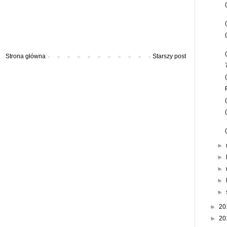
Strona główna
Starszy post
►
►
►
►
►
►
20
►
20