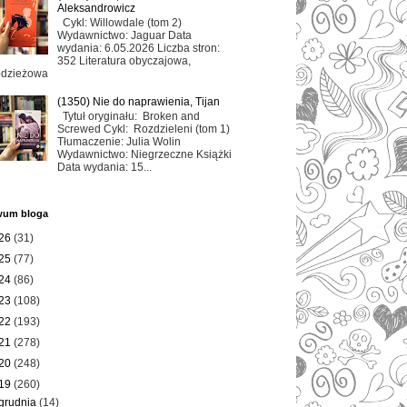
Aleksandrowicz
Cykl: Willowdale (tom 2)
Wydawnictwo: Jaguar Data
wydania: 6.05.2026 Liczba stron:
352 Literatura obyczajowa,
odzieżowa
(1350) Nie do naprawienia, Tijan
Tytuł oryginału: Broken and
Screwed Cykl: Rozdzieleni (tom 1)
Tłumaczenie: Julia Wolin
Wydawnictwo: Niegrzeczne Książki
Data wydania: 15...
wum bloga
26
(31)
25
(77)
24
(86)
23
(108)
22
(193)
21
(278)
20
(248)
19
(260)
grudnia
(14)