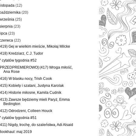
listopada
(12)
października
(20)
września
(25)
sierpnia
(23)
lipca
(23)
czerwca
(22)
(419) Gej w wielkim mieście, Mikołaj Milcke
(418) Kredziarz, C.J. Tudor
7 cytatów tygodnia #52
[PRZEDPREMIEROWO] (417) Wroga miłość,
Ana Rose
(416) W blasku nocy, Trish Cook
(415) Kobiety i szatani, Justyna Karolak
(414) Historie miłosne, Kamila Cudnik
(413) Zawsze będziemy mieli Paryż, Emma
Bedington
(412) Odrodzeni, Colleen Houck
7 cytatów tygodnia #51
(411) Nigdy, trochę, do szaleństwa, Adi Alsaid
Bookhaul: maj 2019