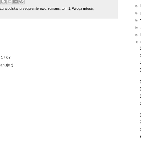
►
ratura polska
,
przedpremierowo
,
romans
,
tom 1
,
Wroga miłość
,
►
►
►
►
▼
 17:07
anuję :)