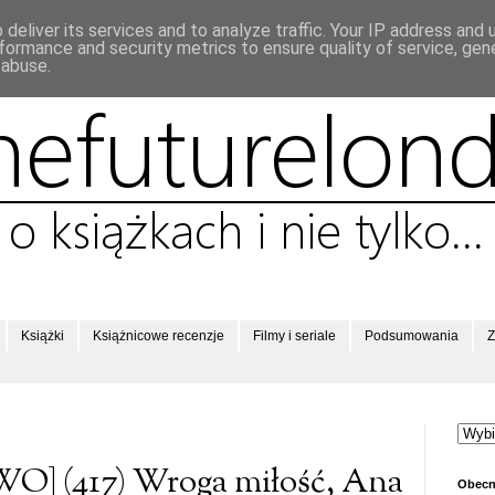
deliver its services and to analyze traffic. Your IP address and
formance and security metrics to ensure quality of service, ge
 abuse.
Książki
Książnicowe recenzje
Filmy i seriale
Podsumowania
Z
 (417) Wroga miłość, Ana
Obecn