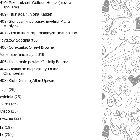
(410) Przebudzeni, Colleen Houck (możliwe
spoilery!)
(409) Trust again, Mona Kasten
(408) Słoneczniki po burzy, Ewelina Maria
Mantycka
(407) Ziemia ludzi zapomnianych, Joanna Jax
7 cytatów tygodnia #50
(406) Opiekunka, Sheryl Browne
Podsumowanie maja 2019
(405) I co o mnie powiesz?, Holly Bourne
(404) Zostały po niej sekrety, Diane
Chamberlain
(403) Klub Domino, Allen Upward
maja
(26)
kwietnia
(25)
marca
(25)
lutego
(23)
stycznia
(22)
18
(187)
17
(252)