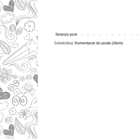
Nowszy post
Subskrybuj:
Komentarze do posta (Atom)