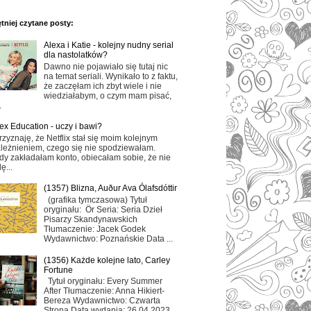
tniej czytane posty:
Alexa i Katie - kolejny nudny serial
dla nastolatków?
Dawno nie pojawiało się tutaj nic
na temat seriali. Wynikało to z faktu,
że zaczęłam ich zbyt wiele i nie
wiedziałabym, o czym mam pisać,
.
ex Education - uczy i bawi?
rzyznaję, że Netflix stał się moim kolejnym
leżnieniem, czego się nie spodziewałam.
dy zakładałam konto, obiecałam sobie, że nie
ę...
(1357) Blizna, Auður Ava Ólafsdóttir
(grafika tymczasowa) Tytuł
oryginału: Ör Seria: Seria Dzieł
Pisarzy Skandynawskich
Tłumaczenie: Jacek Godek
Wydawnictwo: Poznańskie Data ...
(1356) Każde kolejne lato, Carley
Fortune
Tytuł oryginału: Every Summer
After Tłumaczenie: Anna Hikiert-
Bereza Wydawnictwo: Czwarta
Strona Data wydania: 26.04.2023