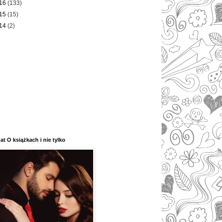
16
(133)
15
(15)
14
(2)
at O książkach i nie tylko