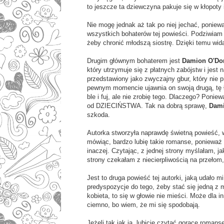
to jeszcze ta dziewczyna pakuje się w kłopoty 
Nie mogę jednak aż tak po niej jechać, poniew
wszystkich bohaterów tej powieści. Podziwiam
żeby chronić młodszą siostrę. Dzięki temu wida
Drugim głównym bohaterem jest
Damion O'Do
który utrzymuje się z płatnych zabójstw i jest
przedstawiony jako zwyczajny gbur, który nie
pewnym momencie ujawnia on swoją drugą, tę ła
ble i fuj, ale nie zrobię tego. Dlaczego? Ponie
od DZIECIŃSTWA. Tak na dobrą sprawę,
Dam
szkoda.
Autorka stworzyła naprawdę świetną powieść, w
mówiąc, bardzo lubię takie romanse, ponieważ
inaczej. Czytając, z jednej strony myślałam, ja
strony czekałam z niecierpliwością na przełom
Jest to druga powieść tej autorki, jaką udało 
predyspozycje do tego, żeby stać się jedną z mo
kobieta, to się w głowie nie mieści. Może dla 
ciemno, bo wiem, że mi się spodobają.
Jeżeli tak jak ja, lubicie czytać gorące roma