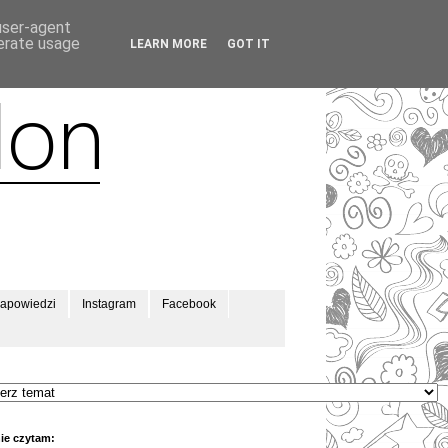
 user-agent
nerate usage
LEARN MORE
GOT IT
apowiedzi
Instagram
Facebook
ie czytam: