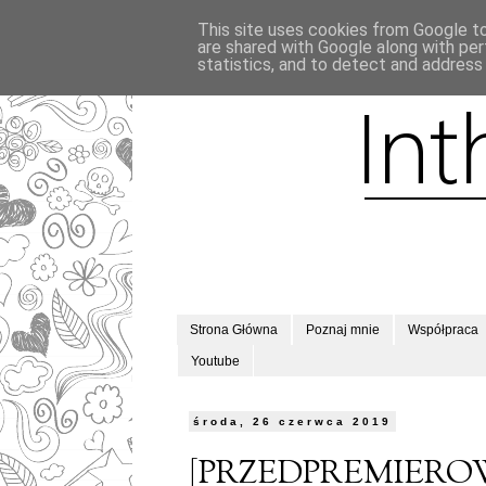
This site uses cookies from Google to 
are shared with Google along with per
statistics, and to detect and address
Strona Główna
Poznaj mnie
Współpraca
Youtube
środa, 26 czerwca 2019
[PRZEDPREMIEROWO]