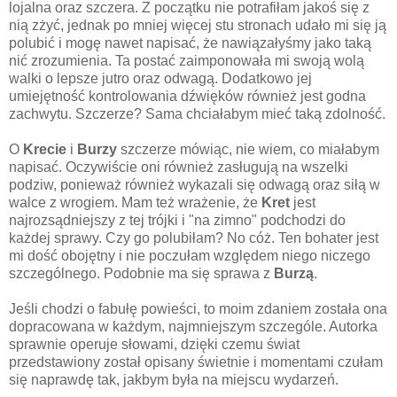
lojalna oraz szczera. Z początku nie potrafiłam jakoś się z
nią zżyć, jednak po mniej więcej stu stronach udało mi się ją
polubić i mogę nawet napisać, że nawiązałyśmy jako taką
nić zrozumienia. Ta postać zaimponowała mi swoją wolą
walki o lepsze jutro oraz odwagą. Dodatkowo jej
umiejętność kontrolowania dźwięków również jest godna
zachwytu. Szczerze? Sama chciałabym mieć taką zdolność.
O
Krecie
i
Burzy
szczerze mówiąc, nie wiem, co miałabym
napisać. Oczywiście oni również zasługują na wszelki
podziw, ponieważ również wykazali się odwagą oraz siłą w
walce z wrogiem. Mam też wrażenie, że
Kret
jest
najrozsądniejszy z tej trójki i "na zimno" podchodzi do
każdej sprawy. Czy go polubiłam? No cóż. Ten bohater jest
mi dość obojętny i nie poczułam względem niego niczego
szczególnego. Podobnie ma się sprawa z
Burzą
.
Jeśli chodzi o fabułę powieści, to moim zdaniem została ona
dopracowana w każdym, najmniejszym szczególe. Autorka
sprawnie operuje słowami, dzięki czemu świat
przedstawiony został opisany świetnie i momentami czułam
się naprawdę tak, jakbym była na miejscu wydarzeń.