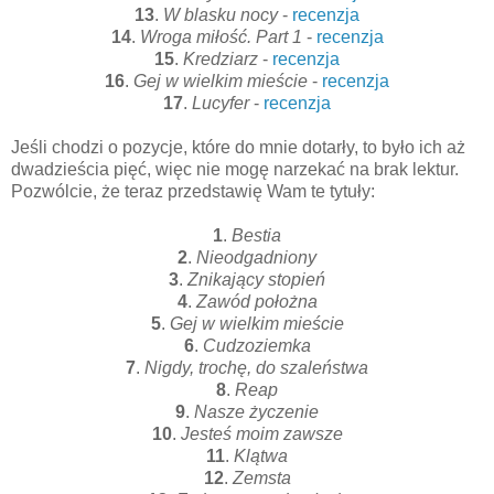
13
.
W blasku nocy
-
recenzja
14
.
Wroga miłość. Part 1
-
recenzja
15
.
Kredziarz
-
recenzja
16
.
Gej w wielkim mieście
-
recenzja
17
.
Lucyfer
-
recenzja
Jeśli chodzi o pozycje, które do mnie dotarły, to było ich aż
dwadzieścia pięć, więc nie mogę narzekać na brak lektur.
Pozwólcie, że teraz przedstawię Wam te tytuły:
1
.
Bestia
2
.
Nieodgadniony
3
.
Znikający stopień
4
.
Zawód położna
5
.
Gej w wielkim mieście
6
.
Cudzoziemka
7
.
Nigdy, trochę, do szaleństwa
8
.
Reap
9
.
Nasze życzenie
10
.
Jesteś moim zawsze
11
.
Klątwa
12
.
Zemsta