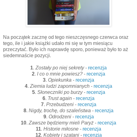
Na początek zacznę od tego nieszczęsnego czerwca oraz
tego, ile i jakie książki udało mi się w tym miesiącu
przeczytać. Było ich naprawdę sporo, ponieważ było to aż
siedemnaście pozycji.
1
.
Zostały po niej sekrety
-
recenzja
2
.
I co o mnie powiesz?
-
recenzja
3
.
Opiekunka
-
recenzja
4
.
Ziemia ludzi zapomnianych
-
recenzja
5
.
Słoneczniki po burzy
-
recenzja
6
.
Trust again
-
recenzja
7
.
Przebudzeni
-
recenzja
8
.
Nigdy, trochę, do szaleństwa
-
recenzja
9
.
Odrodzeni
-
recenzja
10
.
Zawsze będziemy mieli Paryż
-
recenzja
11
.
Historie miłosne
-
recenzja
12
.
Kobiety i szatani
-
recenzja