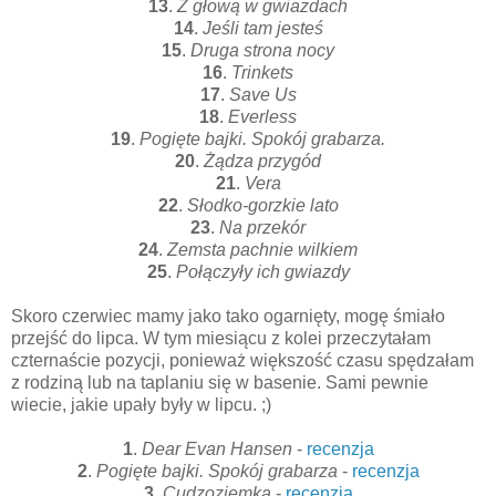
13
.
Z głową w gwiazdach
14
.
Jeśli tam jesteś
15
.
Druga strona nocy
16
.
Trinkets
17
.
Save Us
18
.
Everless
19
.
Pogięte bajki. Spokój grabarza.
20
.
Żądza przygód
21
.
Vera
22
.
Słodko-gorzkie lato
23
.
Na przekór
24
.
Zemsta pachnie wilkiem
25
.
Połączyły ich gwiazdy
Skoro czerwiec mamy jako tako ogarnięty, mogę śmiało
przejść do lipca. W tym miesiącu z kolei przeczytałam
czternaście pozycji, ponieważ większość czasu spędzałam
z rodziną lub na taplaniu się w basenie. Sami pewnie
wiecie, jakie upały były w lipcu. ;)
1
.
Dear Evan Hansen
-
recenzja
2
.
Pogięte bajki. Spokój grabarza
-
recenzja
3
.
Cudzoziemka
-
recenzja