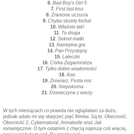
6
.
Bad Boy's Girl 5
7
.
First last kiss
8
.
Zranione uczucia
9
.
Chyba strzelę focha!
10
.
Właśnie tak!
11
.
Ta druga
12
.
Sekret matki
13
.
Namiętna gra
14
.
Pan Przystojny
15
.
Laleczki
16
.
Córka Zegarmistrza
17
.
Tylko dobre wiadomości
18
.
Ilias
19
.
Żniwiarz. Pusta noc
20
.
Niepokorna
21
.
Dziewczyna z wieży
W tych miesiącach co prawda nie oglądałam za dużo,
jednak udało mi się obejrzeć pięć filmów. Są to:
Obecność
,
Obecność
2,
Cybernatural
,
Annabelle
oraz
Jak
romantycznie
. O tym ostatnim z chęcią napiszę coś więcej,