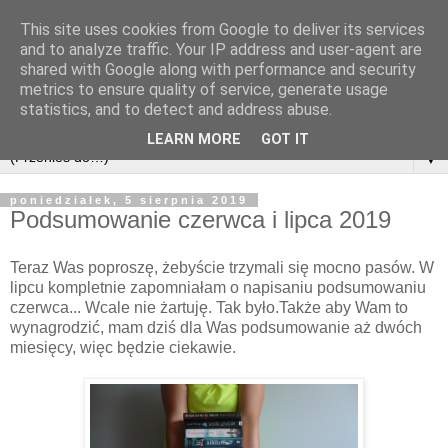
This site uses cookies from Google to deliver its services
and to analyze traffic. Your IP address and user-agent are
shared with Google along with performance and security
metrics to ensure quality of service, generate usage
statistics, and to detect and address abuse.
LEARN MORE
GOT IT
▼
poniedziałek, 5 sierpnia 2019
Podsumowanie czerwca i lipca 2019
Teraz Was poproszę, żebyście trzymali się mocno pasów. W
lipcu kompletnie zapomniałam o napisaniu podsumowaniu
czerwca... Wcale nie żartuję. Tak było.Także aby Wam to
wynagrodzić, mam dziś dla Was podsumowanie aż dwóch
miesięcy, więc będzie ciekawie.