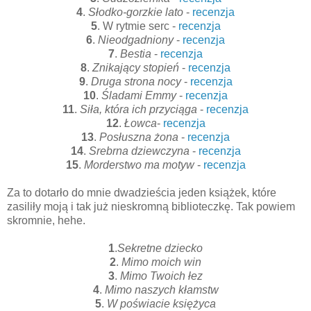
4
.
Słodko-gorzkie lato
-
recenzja
5
. W rytmie serc -
recenzja
6
.
Nieodgadniony
-
recenzja
7
.
Bestia
-
recenzja
8
.
Znikający stopień
-
recenzja
9
.
Druga strona nocy
-
recenzja
10
.
Śladami Emmy
-
recenzja
11
.
Siła, która ich przyciąga
-
recenzja
12
.
Łowca
-
recenzja
13
.
Posłuszna żona
-
recenzja
14
.
Srebrna dziewczyna
-
recenzja
15
.
Morderstwo ma motyw
-
recenzja
Za to dotarło do mnie dwadzieścia jeden książek, które
zasiliły moją i tak już nieskromną biblioteczkę. Tak powiem
skromnie, hehe.
1
.
Sekretne dziecko
2
.
Mimo moich win
3
.
Mimo Twoich łez
4
.
Mimo naszych kłamstw
5
.
W poświacie księżyca