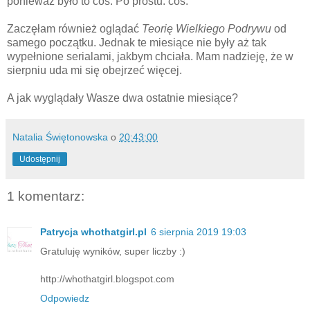
ponieważ było to coś. Po prostu: coś.
Zaczęłam również oglądać
Teorię Wielkiego Podrywu
od
samego początku. Jednak te miesiące nie były aż tak
wypełnione serialami, jakbym chciała. Mam nadzieję, że w
sierpniu uda mi się obejrzeć więcej.
A jak wyglądały Wasze dwa ostatnie miesiące?
Natalia Świętonowska
o
20:43:00
Udostępnij
1 komentarz:
Patrycja whothatgirl.pl
6 sierpnia 2019 19:03
Gratuluję wyników, super liczby :)
http://whothatgirl.blogspot.com
Odpowiedz