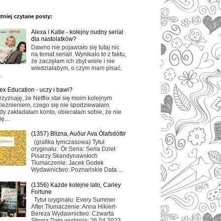
tniej czytane posty:
Alexa i Katie - kolejny nudny serial
dla nastolatków?
Dawno nie pojawiało się tutaj nic
na temat seriali. Wynikało to z faktu,
że zaczęłam ich zbyt wiele i nie
wiedziałabym, o czym mam pisać,
.
ex Education - uczy i bawi?
rzyznaję, że Netflix stał się moim kolejnym
leżnieniem, czego się nie spodziewałam.
dy zakładałam konto, obiecałam sobie, że nie
ę...
(1357) Blizna, Auður Ava Ólafsdóttir
(grafika tymczasowa) Tytuł
oryginału: Ör Seria: Seria Dzieł
Pisarzy Skandynawskich
Tłumaczenie: Jacek Godek
Wydawnictwo: Poznańskie Data ...
(1356) Każde kolejne lato, Carley
Fortune
Tytuł oryginału: Every Summer
After Tłumaczenie: Anna Hikiert-
Bereza Wydawnictwo: Czwarta
Strona Data wydania: 26.04.2023