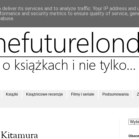
deliver its services and to analyze traffic. Your IP address and
formance and security metrics to ensure quality of service, ge
 abuse.
Książki
Książnicowe recenzje
Filmy i seriale
Podsumowania
Z
e Kitamura
Obecn