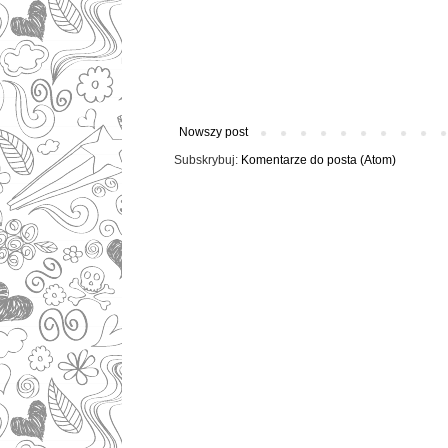
Nowszy post
Subskrybuj:
Komentarze do posta (Atom)