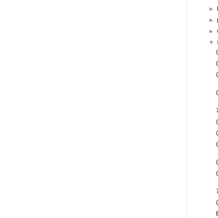
►
►
►
▼