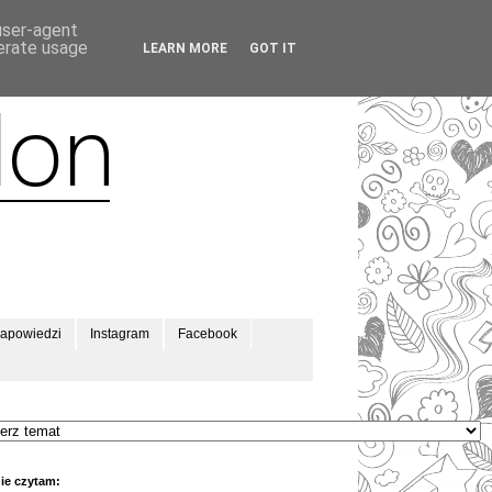
 user-agent
nerate usage
LEARN MORE
GOT IT
apowiedzi
Instagram
Facebook
ie czytam: