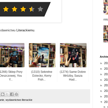
mł
wydawnictwu
Literackiemu
.
Archi
►
20
►
20
(1266) Sklep Pory
(1310) Sekretne
(1274) Same Dobre
►
20
Deszczowej, You
Dziecko, Kerry
Wróżby, Sasza
Y...
Fish...
Had...
►
20
►
20
►
20
►
20
anie
,
wydawnictwo literackie
▼
20
►