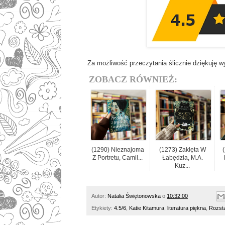
Za możliwość przeczytania ślicznie dziękuję 
ZOBACZ RÓWNIEŻ:
(1290) Nieznajoma
(1273) Zaklęta W
Z Portretu, Camil...
Łabędzia, M.A.
Kuz...
Autor:
Natalia Świętonowska
o
10:32:00
Etykiety:
4.5/6
,
Katie Kitamura
,
literatura piękna
,
Rozst