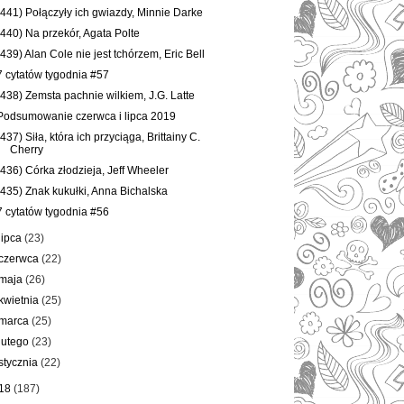
(441) Połączyły ich gwiazdy, Minnie Darke
(440) Na przekór, Agata Polte
(439) Alan Cole nie jest tchórzem, Eric Bell
7 cytatów tygodnia #57
(438) Zemsta pachnie wilkiem, J.G. Latte
Podsumowanie czerwca i lipca 2019
(437) Siła, która ich przyciąga, Brittainy C.
Cherry
(436) Córka złodzieja, Jeff Wheeler
(435) Znak kukułki, Anna Bichalska
7 cytatów tygodnia #56
lipca
(23)
czerwca
(22)
maja
(26)
kwietnia
(25)
marca
(25)
lutego
(23)
stycznia
(22)
18
(187)