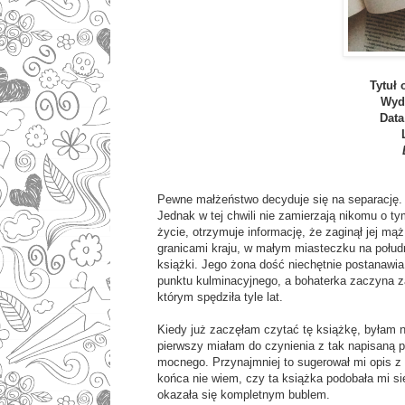
Tytuł 
Wyd
Data
Pewne małżeństwo decyduje się na separację. J
Jednak w tej chwili nie zamierzają nikomu o 
życie, otrzymuje informację, że zaginął jej mą
granicami kraju, w małym miasteczku na południ
książki. Jego żona dość niechętnie postanawia
punktu kulminacyjnego, a bohaterka zaczyna z
którym spędziła tyle lat.
Kiedy już zaczęłam czytać tę książkę, byłam 
pierwszy miałam do czynienia z tak napisaną 
mocnego. Przynajmniej to sugerował mi opis z 
końca nie wiem, czy ta książka podobała mi się
okazała się kompletnym bublem.