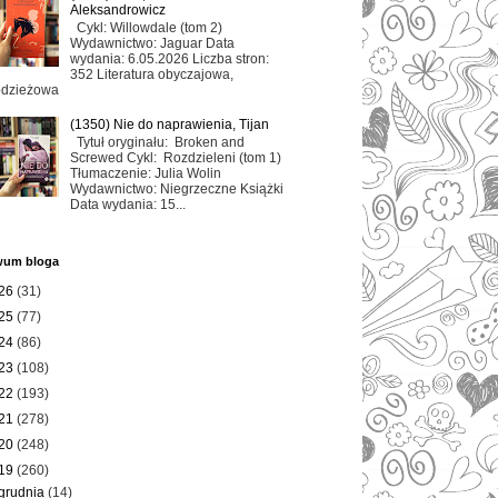
Aleksandrowicz
Cykl: Willowdale (tom 2)
Wydawnictwo: Jaguar Data
wydania: 6.05.2026 Liczba stron:
352 Literatura obyczajowa,
odzieżowa
(1350) Nie do naprawienia, Tijan
Tytuł oryginału: Broken and
Screwed Cykl: Rozdzieleni (tom 1)
Tłumaczenie: Julia Wolin
Wydawnictwo: Niegrzeczne Książki
Data wydania: 15...
wum bloga
26
(31)
25
(77)
24
(86)
23
(108)
22
(193)
21
(278)
20
(248)
19
(260)
grudnia
(14)