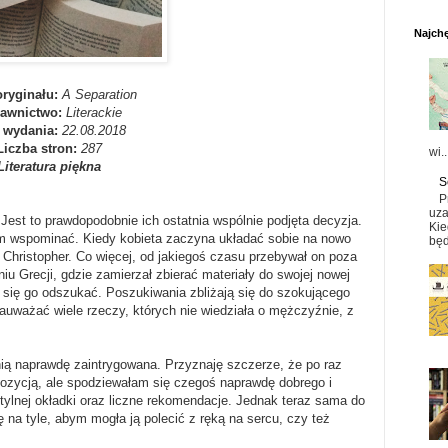
Najchę
oryginału:
A Separation
awnictwo:
Literackie
 wydania:
22.08.2018
Liczba stron:
287
wi..
Literatura piękna
S
P
uza
est to prawdopodobnie ich ostatnia wspólnie podjęta decyzja.
Kie
tym wspominać. Kiedy kobieta zaczyna układać sobie na nowo
będ
ż Christopher. Co więcej, od jakiegoś czasu przebywał on poza
u Grecji, gdzie zamierzał zbierać materiały do swojej nowej
 się go odszukać. Poszukiwania zbliżają się do szokującego
auważać wiele rzeczy, których nie wiedziała o mężczyźnie, z
nią naprawdę zaintrygowana. Przyznaję szczerze, że po raz
pozycją, ale spodziewałam się czegoś naprawdę dobrego i
tylnej okładki oraz liczne rekomendacje. Jednak teraz sama do
 na tyle, abym mogła ją polecić z ręką na sercu, czy też