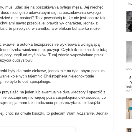
Lic
emy, musi udać się na poszukiwania byłego męża. Jej niechęć
ma dość niechętnie udawałabym się na poszukiwania swojego
zieć o tej postaci? To z pewnością to, że nie jest ona aż tak
hwilami nawet przebija jej prawdziwy charakter, jednak z
usić te przebłyski w zarodku, a w efekcie bohaterka może
ciekawie, a autorka bezsprzecznie wykreowała wciągającą
edno trzeba wiedzieć o tej pozycji. Czytelnik nie znajdzie tutaj
ej pory, czyli od myślników. Tutaj zdania wypowiadane przez
 użycia cudzysłowu.
pod
rki były dla mnie ciekawe, jednak nie na tyle, abym poczuła
rywanie kolejnych tajemnic
Christophera
niejednokrotnie
5
 nie było to coś specjalnego.
D
ksi
na 
 przysiąść na jeden lub ewentualnie dwa wieczory i spędzić z
j nie poczuje się nic więcej poza zaspokojoną ciekawością, co
ajmniej ja mam takie odczucia po przeczytaniu tej książki.
ącej, choć na chwilę książki, to polecam Wam
Rozstanie
. Jednak