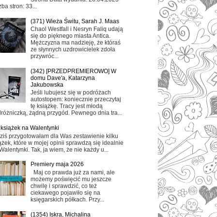
zba stron: 33...
(371) Wieża Świtu, Sarah J. Maas
Chaol Westfall i Nesryn Faliq udają
się do pięknego miasta Antica.
Mężczyzna ma nadzieję, że któraś
ze słynnych uzdrowicielek zdoła
przywróc...
(342) [PRZEDPREMIEROWO] W
domu Dave'a, Katarzyna
Jakubowska
Jeśli lubujesz się w podróżach
autostopem: koniecznie przeczytaj
tę książkę. Tracy jest młodą
różniczką, żądną przygód. Pewnego dnia tra...
 książek na Walentynki
ziś przygotowałam dla Was zestawienie kilku
ążek, które w mojej opinii sprawdzą się idealnie
Walentynki. Tak, ja wiem, że nie każdy u...
Premiery maja 2026
Maj co prawda już za nami, ale
możemy poświęcić mu jeszcze
chwilę i sprawdzić, co też
ciekawego pojawiło się na
księgarskich półkach. Przy...
(1354) Iskra, Michalina