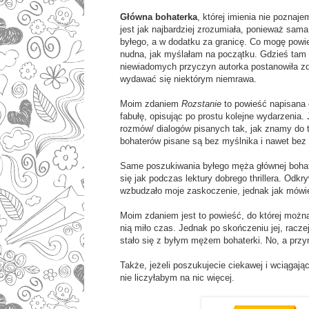
Główna bohaterka
, której imienia nie poznaj
jest jak najbardziej zrozumiała, ponieważ sa
byłego, a w dodatku za granicę. Co mogę powied
nudna, jak myślałam na początku. Gdzieś tam c
niewiadomych przyczyn autorka postanowiła zd
wydawać się niektórym niemrawa.
Moim zdaniem
Rozstanie
to powieść napisana 
fabułę, opisując po prostu kolejne wydarzenia. J
rozmów/ dialogów pisanych tak, jak znamy do t
bohaterów pisane są bez myślnika i nawet bez
Same poszukiwania byłego męża głównej bohate
się jak podczas lektury dobrego thrillera. Odk
wzbudzało moje zaskoczenie, jednak jak mówię,
Moim zdaniem jest to powieść, do której można
nią miło czas. Jednak po skończeniu jej, racze
stało się z byłym mężem bohaterki. No, a przyn
Także, jeżeli poszukujecie ciekawej i wciągaj
nie liczyłabym na nic więcej.