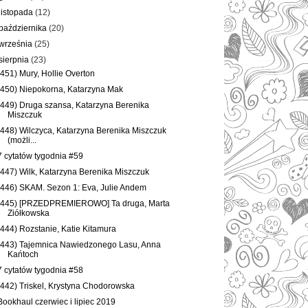
listopada
(12)
października
(20)
września
(25)
sierpnia
(23)
(451) Mury, Hollie Overton
(450) Niepokorna, Katarzyna Mak
(449) Druga szansa, Katarzyna Berenika
Miszczuk
(448) Wilczyca, Katarzyna Berenika Miszczuk
(możli...
7 cytatów tygodnia #59
(447) Wilk, Katarzyna Berenika Miszczuk
(446) SKAM. Sezon 1: Eva, Julie Andem
(445) [PRZEDPREMIEROWO] Ta druga, Marta
Ziółkowska
(444) Rozstanie, Katie Kitamura
(443) Tajemnica Nawiedzonego Lasu, Anna
Kańtoch
7 cytatów tygodnia #58
(442) Triskel, Krystyna Chodorowska
Bookhaul czerwiec i lipiec 2019