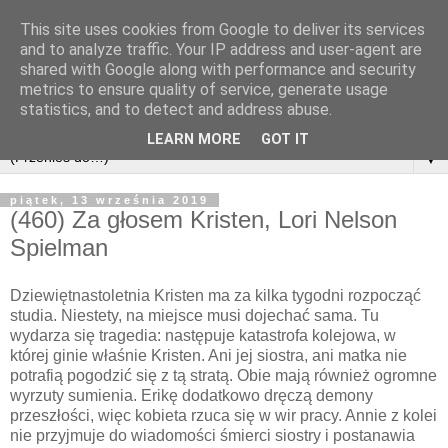
This site uses cookies from Google to deliver its services
and to analyze traffic. Your IP address and user-agent are
shared with Google along with performance and security
metrics to ensure quality of service, generate usage
statistics, and to detect and address abuse.
LEARN MORE
GOT IT
▼
piątek, 13 września 2019
(460) Za głosem Kristen, Lori Nelson
Spielman
Dziewiętnastoletnia Kristen ma za kilka tygodni rozpocząć
studia. Niestety, na miejsce musi dojechać sama. Tu
wydarza się tragedia: następuje katastrofa kolejowa, w
której ginie właśnie Kristen. Ani jej siostra, ani matka nie
potrafią pogodzić się z tą stratą. Obie mają również ogromne
wyrzuty sumienia. Erikę dodatkowo dręczą demony
przeszłości, więc kobieta rzuca się w wir pracy. Annie z kolei
nie przyjmuje do wiadomości śmierci siostry i postanawia