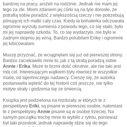
bardziej na pracy, aniżeli na rodzinie. Jednak nie mam jej
tego za złe. Moim zdaniem jej córki są na tyle dorosłe, że
potrafią sobie poradzić z większością rzeczy i nie potrzebują
pilnującej ich matki cały czas. Kiedy ta bohaterka odczuwała
ogromne wyrzuty sumienia z powodu tego, co się stało, było
mi jej naprawdę szkoda. To, co się wydarzyło, nie było w
żadnym stopniu jej winą. Bardzo polubiłam Erikę i ogromnie
jej kibicowałam.
Muszę przyznać, że wciągnęłam się już od pierwszej strony.
Bardzo zaciekawiło mnie to, jak z tą stratą poradzą sobie
Annie
i
Erika
. Może to brzmi dość okrutnie, ale nie taki jest
mój cel. Interesującym wątkiem były również te wszystkie
maile, od tajemniczego nadawcy. Cieszę się, że autorka
postanowiła wpleść do tej historii coś jeszcze, nie tylko
motyw straty i godzenia się ze śmiercią.
Książka jest podzielona na rozdziały, w których te z
perspektywy
Eriki
, są pisane w pierwszej osobie, natomiast
te z perspektywy
Annie
pisane są w osobie trzeciej. Na
samym początku trochę mnie to wybiło z rytmu, ponieważ
był taki przeskok, jednak naprawdę idzie się do tego