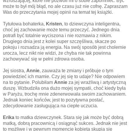
wzruszającej, które nie pozwoli mi o sobie zapomnieć. Być
może to był mój błąd, no ale czasu już nie cofnę. Zapraszam
Was do przeczytania mojej opinii na temat tej książki.
Tytułowa bohaterka,
Kristen
, to dziewczyna inteligentna,
choć jej zachowanie może temu przeczyć. Jednego dnia
potrafi być totalnie wyciszona i nie rozmawia z nikim.
Drugiego dnia jest z kolei super szczęśliwa, skacze po
pokoju i rozsadza ją energia. Na swój sposób jest cholernie
urocza, lecz nikt nie widzi, że chyba nie tak powinna
zachowywać się w pełni zdrowa osoba.
Jej siostra,
Annie
, zauważa te zmiany i próbuje o tym
powiedzieć ich mamie. Czy jej się to udaje? Nie odpowiem
na to pytanie. Polubiłam
Annie
za jej wrażliwą i artystyczną
duszę. Wzbudziła ona dużo mojej sympatii, choć kiedy była
w Paryżu, trochę mnie zdenerwowała swoim zachowaniem.
Jednak koniec końców, jest to pozytywna postać,
zdecydowanie zasługująca na ciepłe uczucia.
Erika
to matka dziewczynek. Stara się jak może być dobrą
matką, dobrą pracownicą i osiągnąć sukces. Jednak nie jest
to możliwe i w pewnym momencie kobieta skupia się