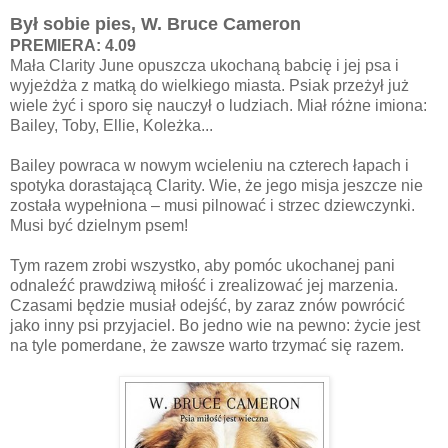
Był sobie pies, W. Bruce Cameron
PREMIERA: 4.09
Mała Clarity June opuszcza ukochaną babcię i jej psa i
wyjeżdża z matką do wielkiego miasta. Psiak przeżył już
wiele żyć i sporo się nauczył o ludziach. Miał różne imiona:
Bailey, Toby, Ellie, Koleżka...
Bailey powraca w nowym wcieleniu na czterech łapach i
spotyka dorastającą Clarity. Wie, że jego misja jeszcze nie
została wypełniona – musi pilnować i strzec dziewczynki.
Musi być dzielnym psem!
Tym razem zrobi wszystko, aby pomóc ukochanej pani
odnaleźć prawdziwą miłość i zrealizować jej marzenia.
Czasami będzie musiał odejść, by zaraz znów powrócić
jako inny psi przyjaciel. Bo jedno wie na pewno: życie jest
na tyle pomerdane, że zawsze warto trzymać się razem.