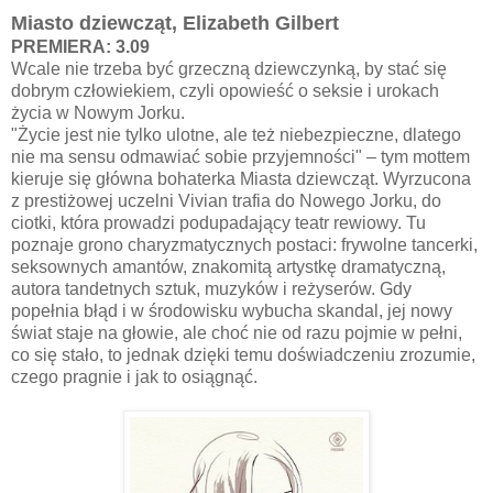
Miasto dziewcząt, Elizabeth Gilbert
PREMIERA: 3.09
Wcale nie trzeba być grzeczną dziewczynką, by stać się
dobrym człowiekiem, czyli opowieść o seksie i urokach
życia w Nowym Jorku.
"Życie jest nie tylko ulotne, ale też niebezpieczne, dlatego
nie ma sensu odmawiać sobie przyjemności" – tym mottem
kieruje się główna bohaterka Miasta dziewcząt. Wyrzucona
z prestiżowej uczelni Vivian trafia do Nowego Jorku, do
ciotki, która prowadzi podupadający teatr rewiowy. Tu
poznaje grono charyzmatycznych postaci: frywolne tancerki,
seksownych amantów, znakomitą artystkę dramatyczną,
autora tandetnych sztuk, muzyków i reżyserów. Gdy
popełnia błąd i w środowisku wybucha skandal, jej nowy
świat staje na głowie, ale choć nie od razu pojmie w pełni,
co się stało, to jednak dzięki temu doświadczeniu zrozumie,
czego pragnie i jak to osiągnąć.