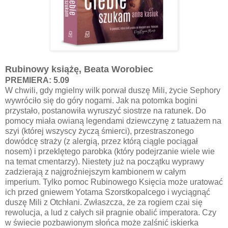
Rubinowy książę, Beata Worobiec
PREMIERA: 5.09
W chwili, gdy mgielny wilk porwał duszę Mili, życie Sephory
wywróciło się do góry nogami. Jak na potomka bogini
przystało, postanowiła wyruszyć siostrze na ratunek. Do
pomocy miała owianą legendami dziewczynę z tatuażem na
szyi (której wszyscy życzą śmierci), przestraszonego
dowódcę straży (z alergią, przez którą ciągle pociągał
nosem) i przeklętego parobka (który podejrzanie wiele wie
na temat cmentarzy). Niestety już na początku wyprawy
zadzierają z najgroźniejszym kambionem w całym
imperium. Tylko pomoc Rubinowego Księcia może uratować
ich przed gniewem Yotama Szorstkopalcego i wyciągnąć
duszę Mili z Otchłani. Zwłaszcza, że za rogiem czai się
rewolucja, a lud z całych sił pragnie obalić imperatora. Czy
w świecie pozbawionym słońca może zalśnić iskierka