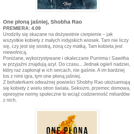
One płoną jaśniej, Shobha Rao
PREMIERA: 4.09
Urodziły się skazane na dożywotnie cierpienie – jak
wszystkie kobiety z małych indyjskich wiosek. Tam nie liczy
się, czy jest się siostrą, żoną czy matką. Tam kobieta jest
niewolnicą.
Poniżane, wykorzystywane i okaleczane Purnima i Sawitha
w przyjaźni znajdują azyl. Do czasu... Jednak ogień nadziei,
który raz zapłonął w ich sercach, nie gaśnie. A im bardziej
los z nimi igra, tym one płoną jaśniej.
Z bohaterkami odważnej powieści Shobhy Rao utożsamiają
się kobiety z wielu stron świata. Seksizm, przemoc domowa,
opresyjne normy społeczne to wciąż codzienność miliardów
z nich.