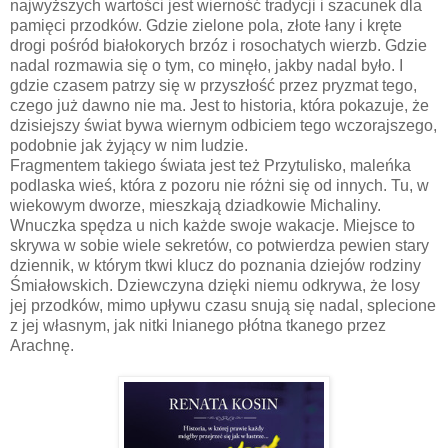
najwyższych wartości jest wierność tradycji i szacunek dla
pamięci przodków. Gdzie zielone pola, złote łany i kręte
drogi pośród białokorych brzóz i rosochatych wierzb. Gdzie
nadal rozmawia się o tym, co minęło, jakby nadal było. I
gdzie czasem patrzy się w przyszłość przez pryzmat tego,
czego już dawno nie ma. Jest to historia, która pokazuje, że
dzisiejszy świat bywa wiernym odbiciem tego wczorajszego,
podobnie jak żyjący w nim ludzie.
Fragmentem takiego świata jest też Przytulisko, maleńka
podlaska wieś, która z pozoru nie różni się od innych. Tu, w
wiekowym dworze, mieszkają dziadkowie Michaliny.
Wnuczka spędza u nich każde swoje wakacje. Miejsce to
skrywa w sobie wiele sekretów, co potwierdza pewien stary
dziennik, w którym tkwi klucz do poznania dziejów rodziny
Śmiałowskich. Dziewczyna dzięki niemu odkrywa, że losy
jej przodków, mimo upływu czasu snują się nadal, splecione
z jej własnym, jak nitki lnianego płótna tkanego przez
Arachnę.