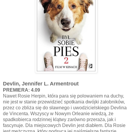
Devlin, Jennifer L. Armentrout
PREMIERA: 4.09
Nawet Rosie Herpin, która para się polowaniem na duchy,
nie jest w stanie przewidzieć spotkania dwójki żałobników,
przez co zbliża się do sławnego i uwodzicielskiego Devlina
de Vincenta. Wszyscy w Nowym Orleanie wiedzą, że
spadkobierca rodzinnej klątwy zarówno przeraża, jak i
fascynuje. Dla miejscowych Devlin jest diabłem. Dla Rosie
jest mężczyzną, który podsyca jej najśmielsze fantazje.