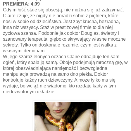
PREMIERA: 4.09
Gdy miłość staje się obsesją, nie można się już zatrzymać.
Claire czuje, że nigdy nie poradzi sobie z piętnem, które
nosi w sobie od dzieciństwa. Jest zbyt krucha, bezradna,
inna niż wszyscy. Staż w prestiżowej firmie to dla niej
życiowa szansa. Podobnie jak doktor Douglas, świetny i
szanowany terapeuta, głęboko skrywający własne mroczne
sekrety. Tylko on doskonale rozumie, czym jest walka z
własnymi demonami.
W jego szarozielonych oczach Claire odnajduje ten sam
ogień, który spala ją samą. Oboje podejmują mroczną grę, w
której obezwładniająca namiętność i bezwzględna
manipulacja prowadzą na samo dno piekła. Doktor
kontroluje każdy ruch dziewczyny. A może tylko mu się
wydaje, bo wciąż nie wiadomo, kto rozdaje karty w tym
niedozwolonym układzie...