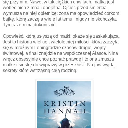
się przy nim. Nawet w tak ciężkich chwilach, matka jest
wobec nich zimna i obojętna. Ojciec przed śmiercią
wymusza na niej obietnicę: żona ma opowiedzieć córkom
bajkę, którą zaczęła wiele lat temu i nigdy nie skończyła.
Tym razem ma dokończyć.
Opowieść, którą usłyszą od matki, okaże się zaskakująca.
Jest to historia wielkiej, wieloletniej miłości, która zaczęła
się w mroźnym Leningradzie czasów drugiej wojny
światowej, a finał znajdzie na współczesnej Alasce. Nina
wręcz obsesyjnie chce poznać prawdę i to ona zmusza
matkę i siostrę do wyprawy w przeszłość. Na jaw wyjdą
sekrety które wstrząsną całą rodziną.