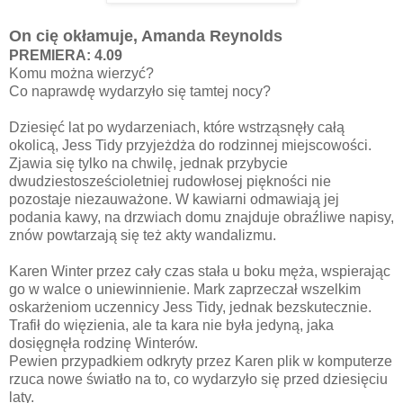
On cię okłamuje, Amanda Reynolds
PREMIERA: 4.09
Komu można wierzyć?
Co naprawdę wydarzyło się tamtej nocy?
Dziesięć lat po wydarzeniach, które wstrząsnęły całą
okolicą, Jess Tidy przyjeżdża do rodzinnej miejscowości.
Zjawia się tylko na chwilę, jednak przybycie
dwudziestosześcioletniej rudowłosej piękności nie
pozostaje niezauważone. W kawiarni odmawiają jej
podania kawy, na drzwiach domu znajduje obraźliwe napisy,
znów powtarzają się też akty wandalizmu.
Karen Winter przez cały czas stała u boku męża, wspierając
go w walce o uniewinnienie. Mark zaprzeczał wszelkim
oskarżeniom uczennicy Jess Tidy, jednak bezskutecznie.
Trafił do więzienia, ale ta kara nie była jedyną, jaka
dosięgnęła rodzinę Winterów.
Pewien przypadkiem odkryty przez Karen plik w komputerze
rzuca nowe światło na to, co wydarzyło się przed dziesięciu
laty.