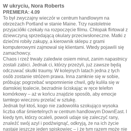
W ukryciu, Nora Roberts
PREMIERA: 4.09
To był zwyczajny wieczór w centrum handlowym na
obrzeżach Portland w stanie Maine. Trzy nastoletnie
przyjaciółki czekały na rozpoczęcie filmu. Chłopak flirtował z
dziewczyną sprzedającą okulary przeciwsłoneczne. Matki z
dziećmi robiły zakupy, a kierownik sklepu z grami
komputerowymi zajmował się klientami. Wtedy pojawili się
zamachowcy.
Chaos i rzeź trwały zaledwie osiem minut, zanim napastnicy
zostali zabici. Jednak ci, którzy przeżyli, już zawsze będą
odczuwać skutki traumy. W kolejnych latach jedna z tych
osób zostanie stróżem prawa. Inna zamknie się w sobie,
próbując pogrzebać wspomnienie chwil, gdy kuliła się w
damskiej toalecie, bezradnie ściskając w ręce telefon
komórkowy – aż w końcu znajdzie sposób, aby emocje
tamtego wieczoru przelać w sztukę.
Jednak był ktoś, kogo nie zadowoliła szokująco wysoka
liczba ofiar śmiertelnych w centrum handlowym DownEast. I
kiedy tym, którzy ocaleli, powoli udaje się zaleczyć rany,
znaleźć swój azyl i podźwignąć, odkryją, że na ich życie
nastaje jeszcze jeden spiskowiec – i że tym razem może nie