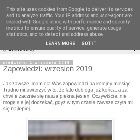
This site uses cookies from Google to deliver its services
and to analyze traffic. Your IP address and user-agent are
shared with Google along with performance and security
metrics to ensure quality of service, generate usage
statistics, and to detect and address abuse.
LEARN MORE
GOT IT
▼
niedziela, 1 września 2019
Zapowiedzi: wrzesień 2019
Jak zawsze, mam dla Was zapowiedzi na kolejny miesiąc.
Trudno mi uwierzyć w to, że lato dobiega już końca, a za
chwilę zacznie się nasza piękna jesień. Oczywiście, nie
mogę się jej doczekać, gdyż w tym czasie zawsze czyta mi
się najlepiej.