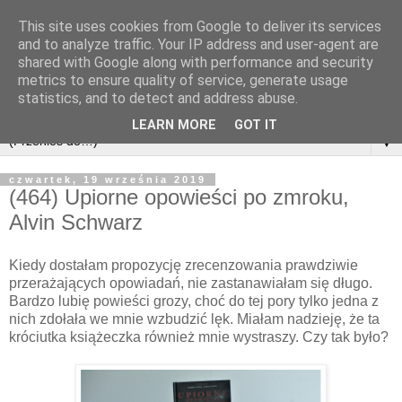
This site uses cookies from Google to deliver its services
and to analyze traffic. Your IP address and user-agent are
shared with Google along with performance and security
metrics to ensure quality of service, generate usage
statistics, and to detect and address abuse.
LEARN MORE
GOT IT
▼
czwartek, 19 września 2019
(464) Upiorne opowieści po zmroku,
Alvin Schwarz
Kiedy dostałam propozycję zrecenzowania prawdziwie
przerażających opowiadań, nie zastanawiałam się długo.
Bardzo lubię powieści grozy, choć do tej pory tylko jedna z
nich zdołała we mnie wzbudzić lęk. Miałam nadzieję, że ta
króciutka książeczka również mnie wystraszy. Czy tak było?