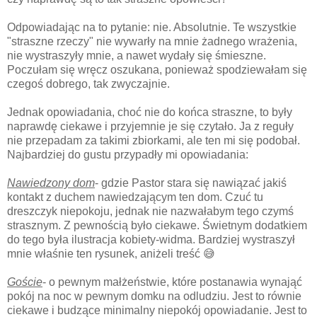
Odpowiadając na to pytanie: nie. Absolutnie. Te wszystkie
"straszne rzeczy" nie wywarły na mnie żadnego wrażenia,
nie wystraszyły mnie, a nawet wydały się śmieszne.
Poczułam się wręcz oszukana, ponieważ spodziewałam się
czegoś dobrego, tak zwyczajnie.
Jednak opowiadania, choć nie do końca straszne, to były
naprawdę ciekawe i przyjemnie je się czytało. Ja z reguły
nie przepadam za takimi zbiorkami, ale ten mi się podobał.
Najbardziej do gustu przypadły mi opowiadania:
Nawiedzony dom
- gdzie Pastor stara się nawiązać jakiś
kontakt z duchem nawiedzającym ten dom. Czuć tu
dreszczyk niepokoju, jednak nie nazwałabym tego czymś
strasznym. Z pewnością było ciekawe. Świetnym dodatkiem
do tego była ilustracja kobiety-widma. Bardziej wystraszył
mnie właśnie ten rysunek, aniżeli treść 😅
Goście
- o pewnym małżeństwie, które postanawia wynająć
pokój na noc w pewnym domku na odludziu. Jest to równie
ciekawe i budzące minimalny niepokój opowiadanie. Jest to