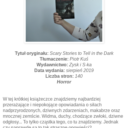
Tytuł oryginału:
Scary Stories to Tell in the Dark
Tłumaczenie:
Piotr Kuś
Wydawnictwo:
Zysk i S-ka
Data wydania:
sierpień 2019
Liczba stron:
140
Horror
W tej krótkiej książeczce znajdziemy najbardziej
przerażające i niepokojące opowiadania o siłach
nadprzyrodzonych, dziwnych zdarzeniach, makabrze oraz
mrocznej zemście. Widma, duchy, chodzące zwłoki, dziwne
odgłosy... To tylko cząstka tego, co tu znajdziemy. Jednak
czy naprawdę są to tak straszne opowieści?