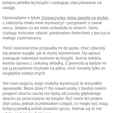
kolejna perełka tej książki i zasługuje zdecydowanie na
uwagę.
Opowiadanie o tytule
Dziewczynka, która stanęła na grobie,
z założenia miało mnie wystraszyć i przyprawić o zawał
serca. Jedyne co we mnie wzbudziło to śmiech. Serio,
czytając końcowe zdanie, parsknęłam śmiechem z poczucia
małego zażenowania.
Treść niekoniecznie przypadła mi do gustu, choć zdarzyły
się pewne wyjątki, jak te wyżej wymienione. Na aplauz
zasługuje natomiast wydanie tej książki. Jest to solidna,
twarda oprawa z ciekawą okładką. Z pewnością będzie mi
się ją przyjemnie trzymało na półce, choć niestety tylko ze
względów estetycznych.
Nie mam pojęcia, kogo miałyby wystraszyć te wszystkie
opowiastki. Może dzieci? Bo nawet osoby z bardzo niskim
progiem strachu raczej nie będą odczuwały głębokiego
strachu po przeczytaniu tej książki. Być może też jestem
zbyt ostra, jednak oczekiwałam czegoś, co mogło być moją
kolejną perełką wśród powieści grozy. Jednak się to nie