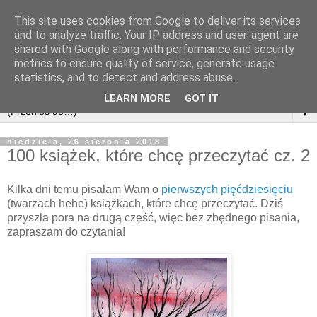
This site uses cookies from Google to deliver its services
and to analyze traffic. Your IP address and user-agent are
shared with Google along with performance and security
metrics to ensure quality of service, generate usage
statistics, and to detect and address abuse.
LEARN MORE
GOT IT
▼
niedziela, 26 sierpnia 2018
100 książek, które chcę przeczytać cz. 2
Kilka dni temu pisałam Wam o
pierwszych pięćdziesięciu
(twarzach hehe) książkach, które chcę przeczytać. Dziś
przyszła pora na drugą część, więc bez zbędnego pisania,
zapraszam do czytania!