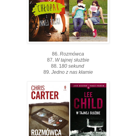
86.
Rozmówca
87.
W tajnej służbie
88. 1
80 sekund
89.
Jedno z nas kłamie