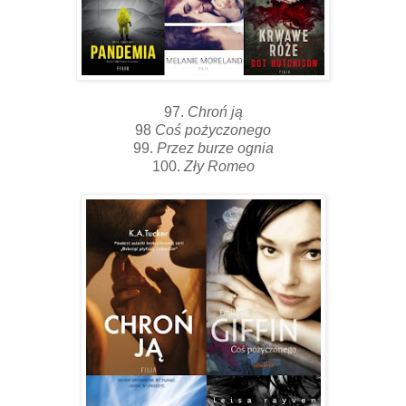
97.
Chroń ją
98
Coś pożyczonego
99.
Przez burze ognia
100.
Zły Romeo