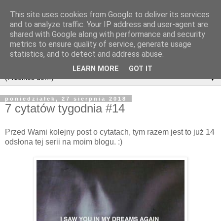
This site uses cookies from Google to deliver its services
and to analyze traffic. Your IP address and user-agent are
shared with Google along with performance and security
metrics to ensure quality of service, generate usage
statistics, and to detect and address abuse.
LEARN MORE
GOT IT
▼
poniedziałek, 27 sierpnia 2018
7 cytatów tygodnia #14
Przed Wami kolejny post o cytatach, tym razem jest to już 14
odsłona tej serii na moim blogu. :)