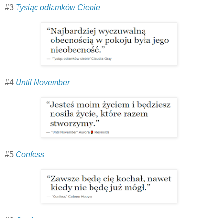
#3
Tysiąc odłamków Ciebie
#4
Until November
#5
Confess