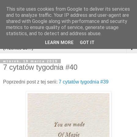
This site uses cookies from Google to deliver its services
and to analyze traffic. Your IP address and user-agent are
shared with Google along with performance and security
metrics to ensure quality of service, generate usage
statistics, and to detect and address abuse.
LEARN MORE
GOT IT
▼
wtorek, 19 marca 2019
7 cytatów tygodnia #40
Poprzedni post z tej serii:
7 cytatów tygodnia #39