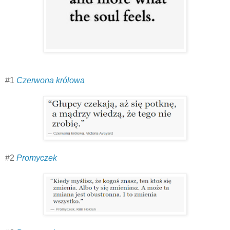
#1
Czerwona królowa
#2
Promyczek