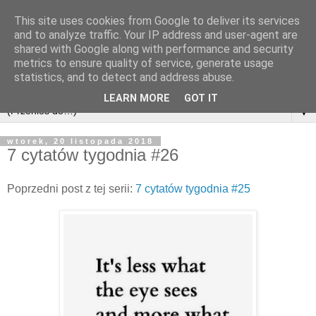
This site uses cookies from Google to deliver its services
and to analyze traffic. Your IP address and user-agent are
shared with Google along with performance and security
metrics to ensure quality of service, generate usage
statistics, and to detect and address abuse.
LEARN MORE
GOT IT
▼
wtorek, 20 listopada 2018
7 cytatów tygodnia #26
Poprzedni post z tej serii:
7 cytatów tygodnia #25