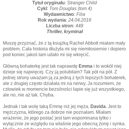
Tytuł oryginału
:
Stranger Child
Cykl
:
Tom Douglas (tom 4)
Wydawnictwo
:
Filia
Rok wydania
:
24.04.2016
Liczba stron
:
448
Thriller, kryminał
Muszę przyznać, że z tą książką Rachel Abbott miałam mały
problem. Cała historia dłużyła mi się niemiłosiernie i dopiero
pod koniec jakoś tam udało mi się wkręcić.
Główną bohaterkę jest tak naprawdę
Emma
i to wokół niej
dzieje się najwięcej. Czy ją polubiłam? Tak pół na pół. Z
jednej strony uważam ją za jedną z tych lepszych bohaterek,
ale z drugiej często działała mi na nerwy. Ja rozumiem, że
człowiek w momencie bezsilności łapie się już wszystkiego,
ale no, nie aż tak. Chyba.
Jednak i tak wolę taką Emmę niż jej męża,
Davida
. Jest to
mężczyzna, którego za dobrze nie poznałam. Miałam
wrażenie, że jego postać jest tam wspominana tylko i
wyłącznie ze względu na właśnie jego obecną żonę i synka.