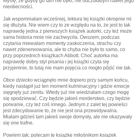
Myślę, że gdyby go tam nie było, nie odczułabym nawet jego
nieobecności.
Jak wspomniałam wcześniej, lektura tej książki okropnie mi
się dłużyła. Nie wiem czy to ze względu na to, że jest to tak
naprawdę jedna z pierwszych książek autorki, czy też może
sama historia mnie nie zachwyciła. Owszem, podczas
czytania miewałam momenty zaskoczenia, strachu czy
nawet zdenerwowania, ale to chyba nie było to samo, co
przy poprzednich książkach Abbott. Choć autorka ma
naprawdę dobry styl pisania i jej książki czyta się
przyjemnie, to tutaj nie mam pojęcia co mogło pójść nie tak.
Obce dziecko
wciągnęło mnie dopiero przy samym końcu,
kiedy nastąpił już ten moment kulminacyjny i gdzie emocje
sięgnęły już zenitu. Wtedy już nie wiedziałam czego mogę
się spodziewać. Czy będzie jakieś morderstwo, czy będzie
porwanie, czy też coś innego. Jednym z zalet tej powieści
jest zdecydowanie to, że nie jest ona przewidywalna.
Miałam gdzieś tam jakieś swoje domysły, ale nie okazywały
się one trafne.
Powiem tak: polecam tę książkę miłośnikom książek