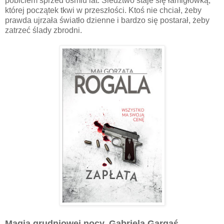
pobiciem sprzed ośmiu lat. Śledztwo staje się łamigłówką,
której początek tkwi w przeszłości. Ktoś nie chciał, żeby
prawda ujrzała światło dzienne i bardzo się postarał, żeby
zatrzeć ślady zbrodni.
Magia grudniowej nocy, Gabriela Gargaś