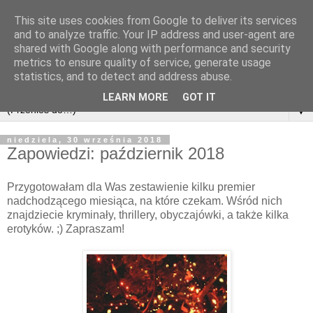
This site uses cookies from Google to deliver its services
and to analyze traffic. Your IP address and user-agent are
shared with Google along with performance and security
metrics to ensure quality of service, generate usage
statistics, and to detect and address abuse.
LEARN MORE
GOT IT
▼
niedziela, 30 września 2018
Zapowiedzi: październik 2018
Przygotowałam dla Was zestawienie kilku premier
nadchodzącego miesiąca, na które czekam. Wśród nich
znajdziecie kryminały, thrillery, obyczajówki, a także kilka
erotyków. ;) Zapraszam!