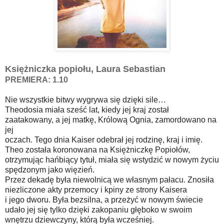
Księżniczka popiołu, Laura Sebastian
PREMIERA: 1.10
Nie wszystkie bitwy wygrywa się dzięki sile…
Theodosia miała sześć lat, kiedy jej kraj został
zaatakowany, a jej matkę, Królową Ognia, zamordowano na
jej
oczach. Tego dnia Kaiser odebrał jej rodzinę, kraj i imię.
Theo została koronowana na Księżniczkę Popiołów,
otrzymując hańbiący tytuł, miała się wstydzić w nowym życiu
spędzonym jako więzień.
Przez dekadę była niewolnicą we własnym pałacu. Znosiła
niezliczone akty przemocy i kpiny ze strony Kaisera
i jego dworu. Była bezsilna, a przeżyć w nowym świecie
udało jej się tylko dzięki zakopaniu głęboko w swoim
wnętrzu dziewczyny, którą była wcześniej.