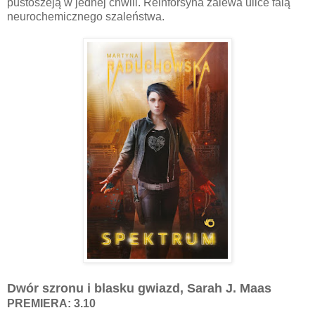
pustoszeją w jednej chwili. Reinforsyna zalewa ulice falą
neurochemicznego szaleństwa.
Dwór szronu i blasku gwiazd, Sarah J. Maas
PREMIERA: 3.10